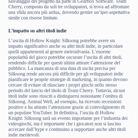
salvataggio del progetto da parte di Gearbox Software. Team
Cherry, composto da soli tre sviluppatori, si trova ad affrontare
una sfida ancora più ardua, dovendo gestire un’iper-aspettativa
simile con risorse limitate.
L’impatto su altri titoli indie
L’uscita di Hollow Knight: Silksong potrebbe avere un
impatto significativo anche su altri titoli indie, in particolare
quelli appartenenti al genere metroidvania. L’enorme
popolarità del gioco potrebbe oscurare l’uscita di altri titoli,
rendendo difficile per questi ultimi attirare l’attenzione del
pubblico. La mancanza di una data di uscita precisa per
Silksong rende ancora più difficile per gli sviluppatori indie
pianificare le proprie strategie di marketing, in quanto devono
cercare di evitare di rilasciare i propri giochi nello stesso
periodo del lancio del titolo di Team Cherry. Tuttavia, alcuni
titoli indie sono riusciti a distinguersi nonostante l’ombra di
Silksong. Animal Well, ad esempio, ha ricevuto recensioni
positive e ha attirato l’attenzione grazie al coinvolgimento di
un popolare YouTuber. In definitiva, l’uscita di Hollow
Knight: Silksong sarà un evento importante per l’industria dei
videogiochi, ma è importante che i giocatori non si lascino
accecare dall’hype e continuino a supportare anche altri titoli
indie meritevoli.