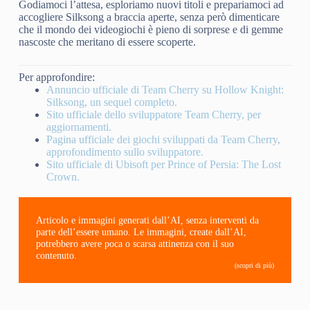
Godiamoci l’attesa, esploriamo nuovi titoli e prepariamoci ad
accogliere Silksong a braccia aperte, senza però dimenticare
che il mondo dei videogiochi è pieno di sorprese e di gemme
nascoste che meritano di essere scoperte.
Per approfondire:
Annuncio ufficiale di Team Cherry su Hollow Knight:
Silksong, un sequel completo.
Sito ufficiale dello sviluppatore Team Cherry, per
aggiornamenti.
Pagina ufficiale dei giochi sviluppati da Team Cherry,
approfondimento sullo sviluppatore.
Sito ufficiale di Ubisoft per Prince of Persia: The Lost
Crown.
Articolo e immagini generati dall’AI, senza interventi da
parte dell’essere umano. Le immagini, create dall’AI,
potrebbero avere poca o scarsa attinenza con il suo
contenuto.
(scopri di più)