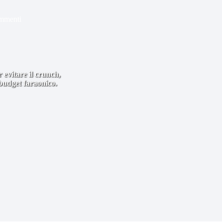
mmenti
 evitare il crunch,
 budget faraonico.