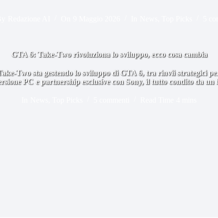
By
Redazione AI
On
9 Maggio 2026
In
News
,
Top Picks
5 co
GTA 6: Take-Two rivoluziona lo sviluppo, ecco cosa cambia
e-Two sta gestendo lo sviluppo di GTA 6, tra rinvii strategici per
rsione PC e partnership esclusive con Sony, il tutto condito da un
In
News
,
Top Picks
5 commenti
Read Time
4 mins