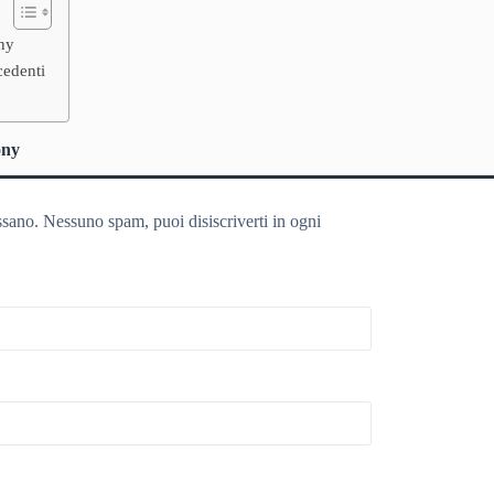
ony
cedenti
ony
ssano. Nessuno spam, puoi disiscriverti in ogni