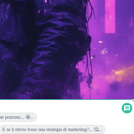
e potremo... 🤩...
E se il rinvio fosse una strategia di marketing?... 🤔...