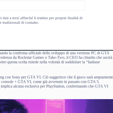
ti a terzi affinché li trattino per proprie finalità di
 tradizionali di contatto.
uarda la conferma ufficiale dello sviluppo di una versione PC di GTA
ecedenza da Rockstar Games o Take-Two, il CEO ha chiarito che uscirà
tro questa scelta risiede nella volontà di soddisfare la “fanbase
eting con Sony per GTA VI. Ciò suggerisce che il gioco sarà ampiament
le console + GTA VI, come già avvenuto in passato con GTA 5.
on implica alcuna esclusiva per PlayStation, confermando che GTA VI