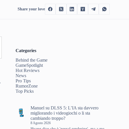
Share your love
Categories
Behind the Game
GameSpotlight
Hot Reviews
News
Pro Tips
A
RumorZone
Top Picks
.
Manuel
su
DLSS 5: L’IA sta davvero
migliorando i videogiochi o li sta
cambiando troppo?
8 Agosto 2026
Huang dice che è 'neural rendering', ma a me