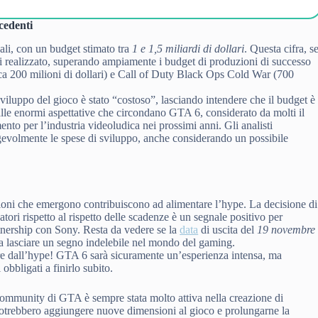
cedenti
li, con un budget stimato tra
1 e 1,5 miliardi di dollari
. Questa cifra, s
 realizzato, superando ampiamente i budget di produzioni di successo
a 200 milioni di dollari) e Call of Duty Black Ops Cold War (700
viluppo del gioco è stato “costoso”, lasciando intendere che il budget è
alle enormi aspettative che circondano GTA 6, considerato da molti il
ento per l’industria videoludica nei prossimi anni. Gli analisti
evolmente le spese di sviluppo, anche considerando un possibile
zioni che emergono contribuiscono ad alimentare l’hype. La decisione di
atori rispetto al rispetto delle scadenze è un segnale positivo per
rtnership con Sony. Resta da vedere se la
data
di uscita del
19 novembre
 a lasciare un segno indelebile nel mondo del gaming.
re dall’hype! GTA 6 sarà sicuramente un’esperienza intensa, ma
obbligati a finirlo subito.
mmunity di GTA è sempre stata molto attiva nella creazione di
otrebbero aggiungere nuove dimensioni al gioco e prolungarne la