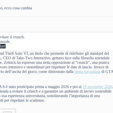
o, ecco cosa cambia
vitare il crunch.
onsole.
lari
.
d Theft Auto VI, un titolo che promette di ridefinire gli standard del
ck, CEO di Take-Two Interactive, gettano luce sulla filosofia aziendale
ze. Zelnick ha espresso una netta opposizione al “crunch”, una pratica
voro intensivo e straordinari per rispettare le date di lancio. Invece di
nvio dell’uscita del gioco, come dimostrato dalla
storia travagliata
di GT
TA 6 è stato posticipato prima a maggio 2026 e poi al
19 novembre 2026
enda a evitare il crunch e a garantire un ambiente di lavoro sostenibile
a sua esperienza universitaria, sottolineando l’importanza di una
di per rispettare le scadenze.