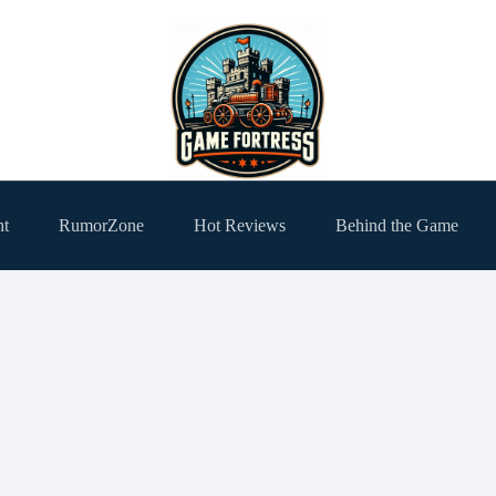
ht
RumorZone
Hot Reviews
Behind the Game