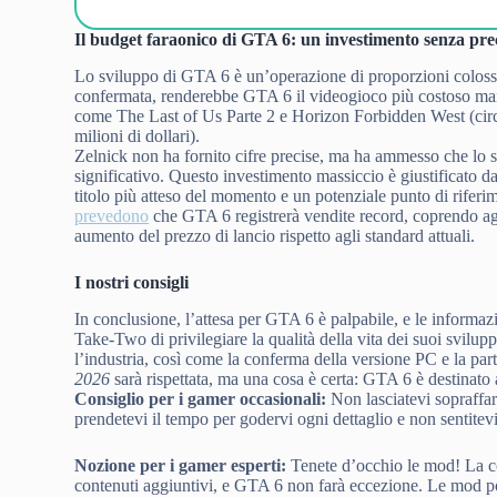
Il budget faraonico di GTA 6: un investimento senza pre
Lo sviluppo di GTA 6 è un’operazione di proporzioni colossa
confermata, renderebbe GTA 6 il videogioco più costoso mai
come The Last of Us Parte 2 e Horizon Forbidden West (circ
milioni di dollari).
Zelnick non ha fornito cifre precise, ma ha ammesso che lo s
significativo. Questo investimento massiccio è giustificato d
titolo più atteso del momento e un potenziale punto di riferim
prevedono
che GTA 6 registrerà vendite record, coprendo ag
aumento del prezzo di lancio rispetto agli standard attuali.
I nostri consigli
In conclusione, l’attesa per GTA 6 è palpabile, e le informa
Take-Two di privilegiare la qualità della vita dei suoi svilupp
l’industria, così come la conferma della versione PC e la pa
2026
sarà rispettata, ma una cosa è certa: GTA 6 è destinato
Consiglio per i gamer occasionali:
Non lasciatevi sopraffa
prendetevi il tempo per godervi ogni dettaglio e non sentitevi 
Nozione per i gamer esperti:
Tenete d’occhio le mod! La co
contenuti aggiuntivi, e GTA 6 non farà eccezione. Le mod p