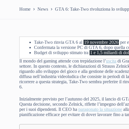
Home
News
GTA 6: Take-Two rivoluziona lo svilupp
Take-Two rinvia GTA 6 al
19 novembre 2026
per e
Confermata la versione PC di GTA 6, dopo quella c
Budget di sviluppo stimato tra
1 e 1,5 miliardi di dol
Il mondo del gaming attende con trepidazione l’
uscita
di Gran
settore. In questo contesto, le dichiarazioni di Strauss Zelni
riguardo allo sviluppo del gioco e alla gestione delle scaden
diffusa nell’industria videoludica che consiste in periodi di la
ricorrere a questa strategia, Take-Two sembra preferire il ri
6.
Inizialmente previsto per l’autunno del 2025, il lancio di G
Questa decisione, secondo Zelnick, riflette l’impegno dell’azi
per i suoi dipendenti. Il CEO ha
paragonato la situazione
all
pianificazione efficace per evitare di dover lavorare fino a tar