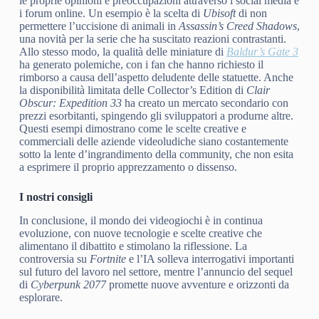
le proprie opinioni e preoccupazioni attraverso i social media e
i forum online. Un esempio è la scelta di
Ubisoft
di non
permettere l’uccisione di animali in
Assassin’s Creed Shadows
,
una novità per la serie che ha suscitato reazioni contrastanti.
Allo stesso modo, la qualità delle miniature di
Baldur’s Gate 3
ha generato polemiche, con i fan che hanno richiesto il
rimborso a causa dell’aspetto deludente delle statuette. Anche
la disponibilità limitata delle Collector’s Edition di
Clair
Obscur: Expedition 33
ha creato un mercato secondario con
prezzi esorbitanti, spingendo gli sviluppatori a produrne altre.
Questi esempi dimostrano come le scelte creative e
commerciali delle aziende videoludiche siano costantemente
sotto la lente d’ingrandimento della community, che non esita
a esprimere il proprio apprezzamento o dissenso.
I nostri consigli
In conclusione, il mondo dei videogiochi è in continua
evoluzione, con nuove tecnologie e scelte creative che
alimentano il dibattito e stimolano la riflessione. La
controversia su
Fortnite
e l’IA solleva interrogativi importanti
sul futuro del lavoro nel settore, mentre l’annuncio del sequel
di
Cyberpunk 2077
promette nuove avventure e orizzonti da
esplorare.