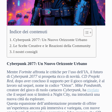
Indice dei contenuti
Cyberpunk 2077: Un Nuovo Orizzonte Urbano
Le Scelte Creative e le Reazioni della Community
I nostri consigli
Cyberpunk 2077: Un Nuovo Orizzonte Urbano
Mentre
Fortnite
affronta le critiche per l’uso dell’IA, il futuro
di
Cyberpunk 2077
si prospetta ricco di novità.
CD Projekt
Red
, dopo aver concluso il supporto per il gioco originale, è al
lavoro sul sequel, nome in codice “Orion”.
Mike Pondsmith
,
creatore del gioco di ruolo cartaceo
Cyberpunk
, ha
rivelato
che il sequel non si limiterà a Night City, ma introdurrà una
nuova città da esplorare.
Questa espansione dell’ambientazione promette di offrire
un’esperienza ancora più immersiva e variegata, con nuove