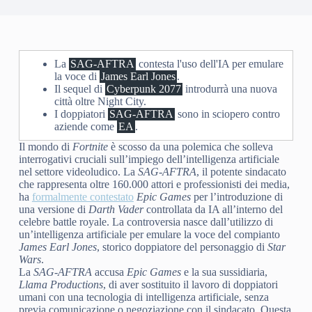
La
SAG-AFTRA
contesta l'uso dell'IA per emulare
la voce di
James Earl Jones
.
Il sequel di
Cyberpunk 2077
introdurrà una nuova
città oltre Night City.
I doppiatori
SAG-AFTRA
sono in sciopero contro
aziende come
EA
.
Il mondo di
Fortnite
è scosso da una polemica che solleva
interrogativi cruciali sull’impiego dell’intelligenza artificiale
nel settore videoludico. La
SAG-AFTRA
, il potente sindacato
che rappresenta oltre 160.000 attori e professionisti dei media,
ha
formalmente contestato
Epic Games
per l’introduzione di
una versione di
Darth Vader
controllata da IA all’interno del
celebre battle royale. La controversia nasce dall’utilizzo di
un’intelligenza artificiale per emulare la voce del compianto
James Earl Jones
, storico doppiatore del personaggio di
Star
Wars
.
La
SAG-AFTRA
accusa
Epic Games
e la sua sussidiaria,
Llama Productions
, di aver sostituito il lavoro di doppiatori
umani con una tecnologia di intelligenza artificiale, senza
previa comunicazione o negoziazione con il sindacato. Questa