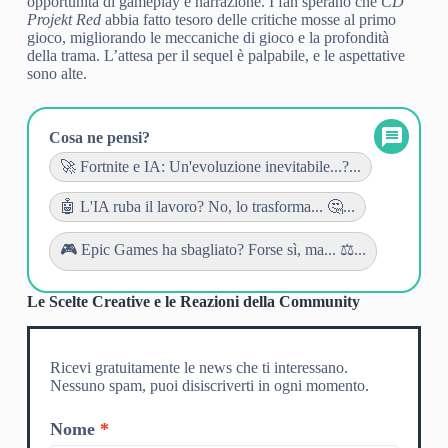
opportunità di gameplay e narrazione. I fan sperano che
CD
Projekt Red
abbia fatto tesoro delle critiche mosse al primo
gioco, migliorando le meccaniche di gioco e la profondità
della trama. L’attesa per il sequel è palpabile, e le aspettative
sono alte.
Cosa ne pensi?
🚀 Fortnite e IA: Un'evoluzione inevitabile...?...
🤖 L'IA ruba il lavoro? No, lo trasforma... 🤔...
🎮 Epic Games ha sbagliato? Forse sì, ma... ⚖️...
Le Scelte Creative e le Reazioni della Community
Ricevi gratuitamente le news che ti interessano.
Nessuno spam, puoi disiscriverti in ogni momento.
Nome