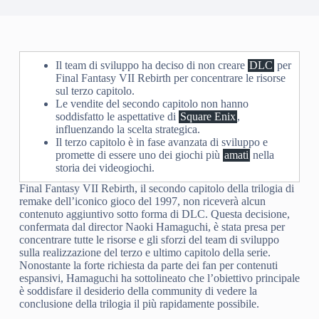
Il team di sviluppo ha deciso di non creare
DLC
per
Final Fantasy VII Rebirth per concentrare le risorse
sul terzo capitolo.
Le vendite del secondo capitolo non hanno
soddisfatto le aspettative di
Square Enix
,
influenzando la scelta strategica.
Il terzo capitolo è in fase avanzata di sviluppo e
promette di essere uno dei giochi più
amati
nella
storia dei videogiochi.
Final Fantasy VII Rebirth, il secondo capitolo della trilogia di
remake dell’iconico gioco del 1997, non riceverà alcun
contenuto aggiuntivo sotto forma di DLC. Questa decisione,
confermata dal director Naoki Hamaguchi, è stata presa per
concentrare tutte le risorse e gli sforzi del team di sviluppo
sulla realizzazione del terzo e ultimo capitolo della serie.
Nonostante la forte richiesta da parte dei fan per contenuti
espansivi, Hamaguchi ha sottolineato che l’obiettivo principale
è soddisfare il desiderio della community di vedere la
conclusione della trilogia il più rapidamente possibile.