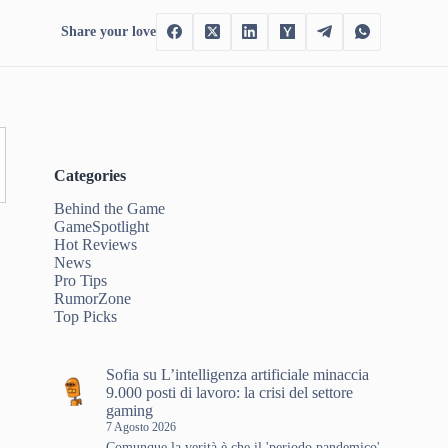
Share your love
Categories
Behind the Game
GameSpotlight
Hot Reviews
News
Pro Tips
RumorZone
Top Picks
Sofia
su
L’intelligenza artificiale minaccia
9.000 posti di lavoro: la crisi del settore
gaming
7 Agosto 2026
Comunque la verità è che il 'periodo pandemico'