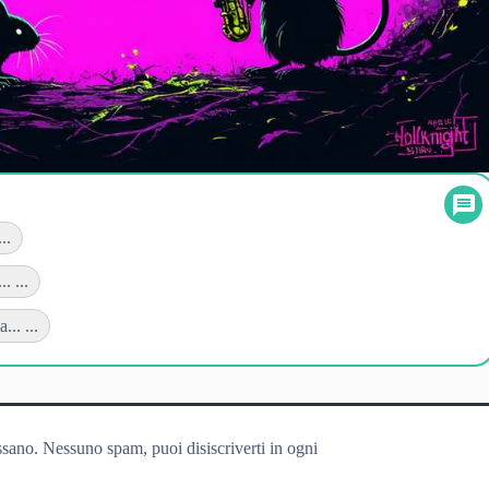
..
. ...
.. ...
ssano. Nessuno spam, puoi disiscriverti in ogni