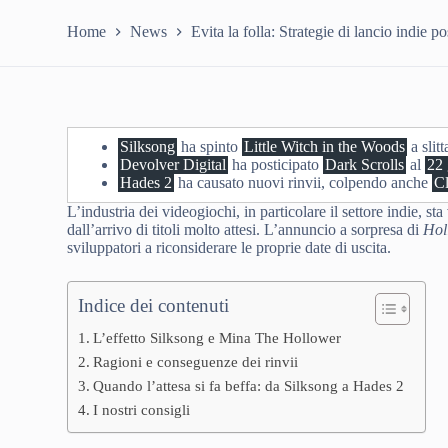
Home
News
Evita la folla: Strategie di lancio indie p
Silksong
ha spinto
Little Witch in the Woods
a slitt
Devolver Digital
ha posticipato
Dark Scrolls
al
22
Hades 2
ha causato nuovi rinvii, colpendo anche
Cl
L’industria dei videogiochi, in particolare il settore indie, st
dall’arrivo di titoli molto attesi. L’annuncio a sorpresa di
Hol
sviluppatori a riconsiderare le proprie date di uscita.
Indice dei contenuti
L’effetto Silksong e Mina The Hollower
Ragioni e conseguenze dei rinvii
Quando l’attesa si fa beffa: da Silksong a Hades 2
I nostri consigli