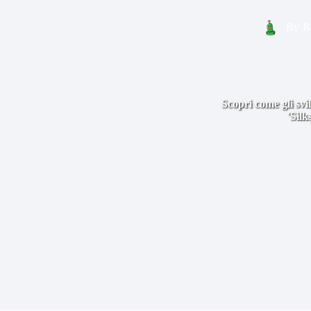
By
R
Scopri come gli svi
'Silk