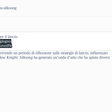
ost-silksong
are il lancio.
 giugno
.
overPit
.
a vivendo un periodo di riflessione sulle strategie di lancio, influenzato
low Knight: Silksong
ha generato un’onda d’urto che ha spinto diversi