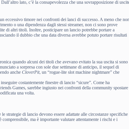
. Dall’altro lato, c’è la consapevolezza che una sovrapposizione di uscit
un eccessivo timore nei confronti dei lanci di successo. A meno che no
ferimento o una dipendenza dagli stessi streamer, non ci sono prove
 di altri titoli. Inoltre, posticipare un lancio potrebbe portare a
 lasciando il dubbio che una data diversa avrebbe potuto portare risultati
onica quando alcuni dei titoli che avevano evitato la sua uscita si sono
nunciato a sorpresa con sole due settimane di anticipo, il sequel di
lpendo anche
CloverPit
, un “rogue-lite slot machine nightmare” che
i inseguire costantemente finestre di lancio “sicure”. Come ha
riends Games, sarebbe ingiusto nei confronti della community spostare
dificata una volta.
le strategie di lancio devono essere adattate alle circostanze specifiche
è comprensibile, ma è importante valutare attentamente i rischi e i