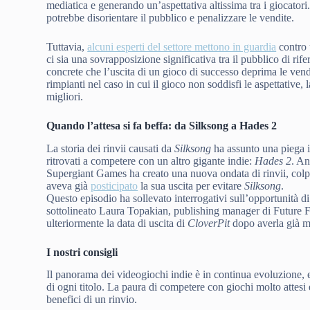
mediatica e generando un’aspettativa altissima tra i giocatori
potrebbe disorientare il pubblico e penalizzare le vendite.
Tuttavia,
alcuni esperti del settore mettono in guardia
contro 
ci sia una sovrapposizione significativa tra il pubblico di ri
concrete che l’uscita di un gioco di successo deprima le vendite
rimpianti nel caso in cui il gioco non soddisfi le aspettative,
migliori.
Quando l’attesa si fa beffa: da Silksong a Hades 2
La storia dei rinvii causati da
Silksong
ha assunto una piega ir
ritrovati a competere con un altro gigante indie:
Hades 2
. An
Supergiant Games ha creato una nuova ondata di rinvii, co
aveva già
posticipato
la sua uscita per evitare
Silksong
.
Questo episodio ha sollevato interrogativi sull’opportunità d
sottolineato Laura Topakian, publishing manager di Future F
ulteriormente la data di uscita di
CloverPit
dopo averla già mo
I nostri consigli
Il panorama dei videogiochi indie è in continua evoluzione, e 
di ogni titolo. La paura di competere con giochi molto attesi 
benefici di un rinvio.