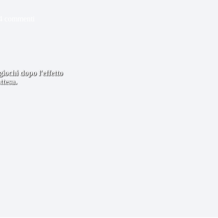
4 commenti
iochi dopo l'effetto
ttesa.