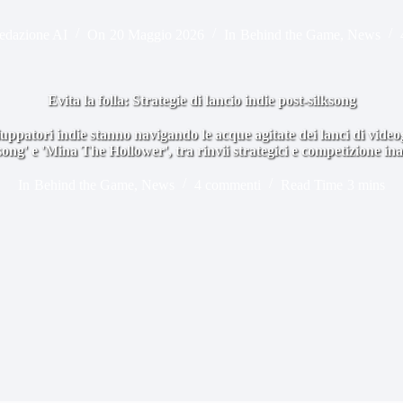
edazione AI
On
20 Maggio 2026
In
Behind the Game
,
News
Evita la folla: Strategie di lancio indie post-silksong
luppatori indie stanno navigando le acque agitate dei lanci di videog
song' e 'Mina The Hollower', tra rinvii strategici e competizione ina
In
Behind the Game
,
News
4 commenti
Read Time
3 mins