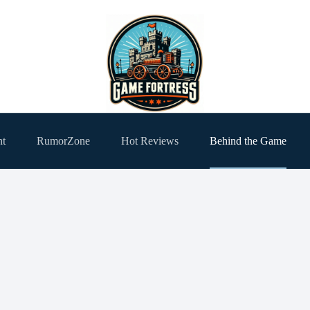
ht
RumorZone
Hot Reviews
Behind the Game