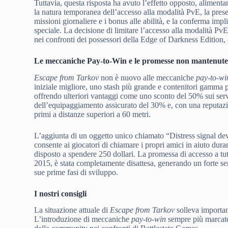
Tuttavia, questa risposta ha avuto l’effetto opposto, alimenta
la natura temporanea dell’accesso alla modalità PvE, la prese
missioni giornaliere e i bonus alle abilità, e la conferma im
speciale. La decisione di limitare l’accesso alla modalità PvE
nei confronti dei possessori della Edge of Darkness Edition, 
Le meccaniche Pay-to-Win e le promesse non mantenut
Escape from Tarkov
non è nuovo alle meccaniche
pay-to-wi
iniziale migliore, uno stash più grande e contenitori gamma 
offrendo ulteriori vantaggi come uno sconto del 50% sui serv
dell’equipaggiamento assicurato del 30% e, con una reputazi
primi a distanze superiori a 60 metri.
L’aggiunta di un oggetto unico chiamato “Distress signal devi
consente ai giocatori di chiamare i propri amici in aiuto duran
disposto a spendere 250 dollari. La promessa di accesso a tut
2015, è stata completamente disattesa, generando un forte sen
sue prime fasi di sviluppo.
I nostri consigli
La situazione attuale di
Escape from Tarkov
solleva importan
L’introduzione di meccaniche
pay-to-win
sempre più marcate