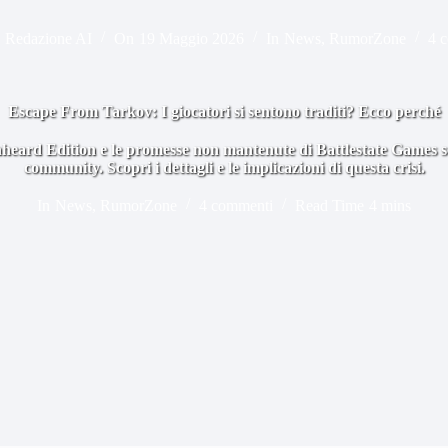
Redazione AI
On
19 Maggio 2026
In
News
,
RumorZone
4 
Escape From Tarkov: I giocatori si sentono traditi? Ecco perché
eard Edition e le promesse non mantenute di Battlestate Games sc
community. Scopri i dettagli e le implicazioni di questa crisi.
In
News
,
RumorZone
4 commenti
Read Time
4 mins