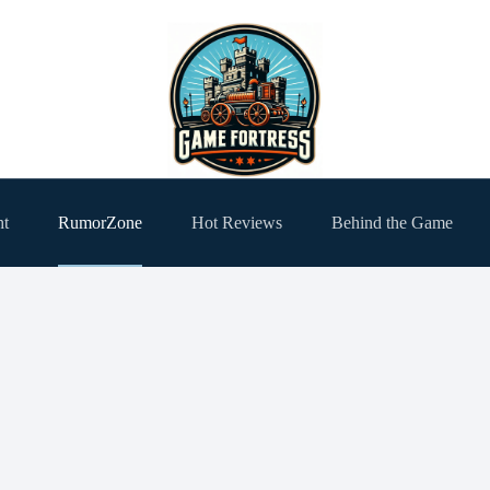
ht
RumorZone
Hot Reviews
Behind the Game