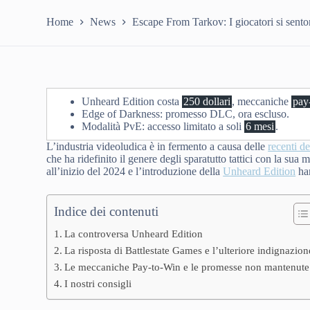
Home
News
Escape From Tarkov: I giocatori si sento
Unheard Edition costa
250 dollari
, meccaniche
pay
Edge of Darkness: promesso DLC, ora escluso.
Modalità PvE: accesso limitato a soli
6 mesi
.
L’industria videoludica è in fermento a causa delle
recenti d
che ha ridefinito il genere degli sparatutto tattici con la su
all’inizio del 2024 e l’introduzione della
Unheard Edition
han
Indice dei contenuti
La controversa Unheard Edition
La risposta di Battlestate Games e l’ulteriore indignazion
Le meccaniche Pay-to-Win e le promesse non mantenute
I nostri consigli