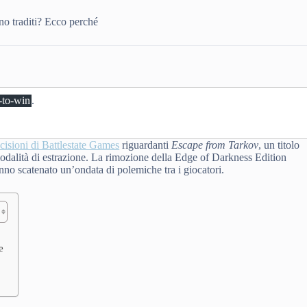
no traditi? Ecco perché
-to-win
.
ecisioni di Battlestate Games
riguardanti
Escape from Tarkov
, un titolo
a modalità di estrazione. La rimozione della Edge of Darkness Edition
no scatenato un’ondata di polemiche tra i giocatori.
e