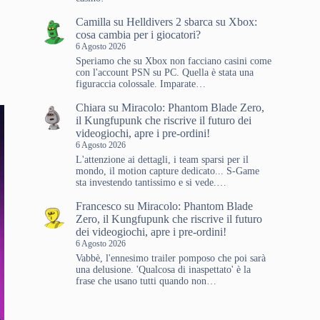
Camilla
su
Helldivers 2 sbarca su Xbox:
cosa cambia per i giocatori?
6 Agosto 2026
Speriamo che su Xbox non facciano casini come
con l'account PSN su PC. Quella è stata una
figuraccia colossale. Imparate…
Chiara
su
Miracolo: Phantom Blade Zero,
il Kungfupunk che riscrive il futuro dei
videogiochi, apre i pre-ordini!
6 Agosto 2026
L'attenzione ai dettagli, i team sparsi per il
mondo, il motion capture dedicato... S-Game
sta investendo tantissimo e si vede.…
Francesco
su
Miracolo: Phantom Blade
Zero, il Kungfupunk che riscrive il futuro
dei videogiochi, apre i pre-ordini!
6 Agosto 2026
Vabbè, l'ennesimo trailer pomposo che poi sarà
una delusione. 'Qualcosa di inaspettato' è la
frase che usano tutti quando non…