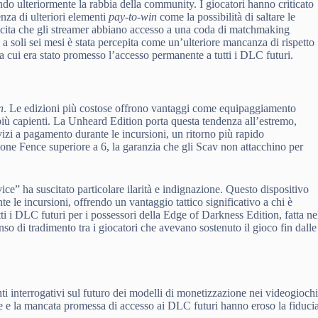
ndo ulteriormente la rabbia della community. I giocatori hanno criticato
nza di ulteriori elementi
pay-to-win
come la possibilità di saltare le
plicita che gli streamer abbiano accesso a una coda di matchmaking
 a soli sei mesi è stata percepita come un’ulteriore mancanza di rispetto
a cui era stato promesso l’accesso permanente a tutti i DLC futuri.
e
n
. Le edizioni più costose offrono vantaggi come equipaggiamento
più capienti. La Unheard Edition porta questa tendenza all’estremo,
izi a pagamento durante le incursioni, un ritorno più rapido
one Fence superiore a 6, la garanzia che gli Scav non attacchino per
ce” ha suscitato particolare ilarità e indignazione. Questo dispositivo
te le incursioni, offrendo un vantaggio tattico significativo a chi è
ti i DLC futuri per i possessori della Edge of Darkness Edition, fatta ne
so di tradimento tra i giocatori che avevano sostenuto il gioco fin dalle
ti interrogativi sul futuro dei modelli di monetizzazione nei videogiochi
 e la mancata promessa di accesso ai DLC futuri hanno eroso la fiduci