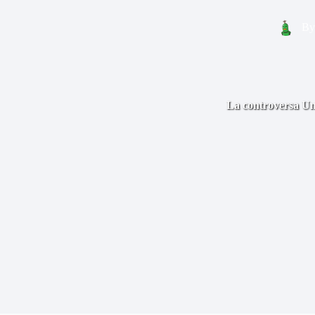
By
La controversa Unh