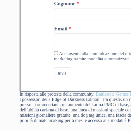
Cognome
Email
Acconsento alla comunicazione dei miei da
marketing tramite modalità automatizzate e
Invia
In risposta alle proteste della community,
Battlestate Games 
i possessori della Edge of Darkness Edition. Tra queste, un ri
presso i commercianti, un aumento del karma PMC di base, ac
dell’abilità carisma di base, una linea di missioni speciale c
missioni giornaliere gratuite, una dog tag unica, una fascia 
priorità di matchmaking per 6 mesi e accesso alla modalità P