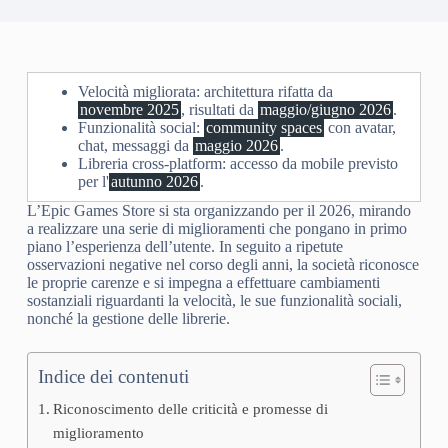
Velocità migliorata: architettura rifatta da
novembre 2025
, risultati da
maggio/giugno 2026
.
Funzionalità social:
community spaces
con avatar,
chat, messaggi da
maggio 2026
.
Libreria cross-platform: accesso da mobile previsto
per l'
autunno 2026
.
L’Epic Games Store si sta organizzando per il 2026, mirando
a realizzare una serie di miglioramenti che pongano in primo
piano l’esperienza dell’utente. In seguito a ripetute
osservazioni negative nel corso degli anni, la società riconosce
le proprie carenze e si impegna a effettuare cambiamenti
sostanziali riguardanti la velocità, le sue funzionalità sociali,
nonché la gestione delle librerie.
Indice dei contenuti
Riconoscimento delle criticità e promesse di
miglioramento