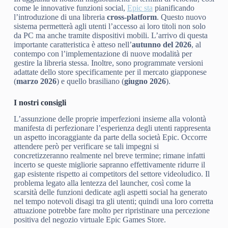
come le innovative funzioni social,
Epic sta
pianificando
l’introduzione di una libreria
cross-platform
. Questo nuovo
sistema permetterà agli utenti l’accesso ai loro titoli non solo
da PC ma anche tramite dispositivi mobili. L’arrivo di questa
importante caratteristica è atteso nell’
autunno del 2026
, al
contempo con l’implementazione di nuove modalità per
gestire la libreria stessa. Inoltre, sono programmate versioni
adattate dello store specificamente per il mercato giapponese
(
marzo 2026
) e quello brasiliano (
giugno 2026
).
I nostri consigli
L’assunzione delle proprie imperfezioni insieme alla volontà
manifesta di perfezionare l’esperienza degli utenti rappresenta
un aspetto incoraggiante da parte della società Epic. Occorre
attendere però per verificare se tali impegni si
concretizzeranno realmente nel breve termine; rimane infatti
incerto se queste migliorie sapranno effettivamente ridurre il
gap esistente rispetto ai competitors del settore videoludico. Il
problema legato alla lentezza del launcher, così come la
scarsità delle funzioni dedicate agli aspetti social ha generato
nel tempo notevoli disagi tra gli utenti; quindi una loro corretta
attuazione potrebbe fare molto per ripristinare una percezione
positiva del negozio virtuale Epic Games Store.