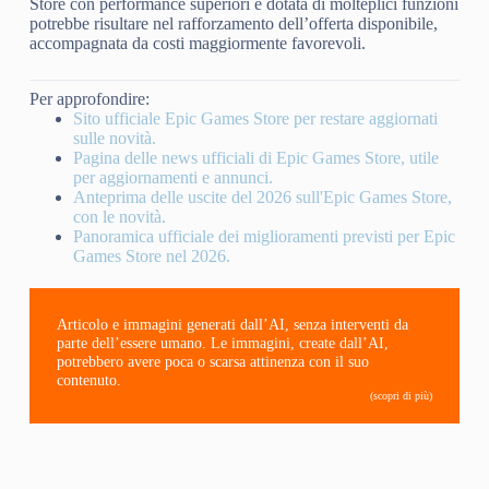
Store con performance superiori e dotata di molteplici funzioni
potrebbe risultare nel rafforzamento dell’offerta disponibile,
accompagnata da costi maggiormente favorevoli.
Per approfondire:
Sito ufficiale Epic Games Store per restare aggiornati
sulle novità.
Pagina delle news ufficiali di Epic Games Store, utile
per aggiornamenti e annunci.
Anteprima delle uscite del 2026 sull'Epic Games Store,
con le novità.
Panoramica ufficiale dei miglioramenti previsti per Epic
Games Store nel 2026.
Articolo e immagini generati dall’AI, senza interventi da
parte dell’essere umano. Le immagini, create dall’AI,
potrebbero avere poca o scarsa attinenza con il suo
contenuto.
(scopri di più)