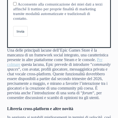
Acconsento alla comunicazione dei miei dati a terzi
affinché li trattino per proprie finalità di marketing
tramite modalità automatizzate e tradizionali di
contatto.
Invia
Una delle principali lacune dell’Epic Games Store è la
mancanza di un framework social integrato, una caratteristica
presente in altre piattaforme come Steam e le console.
Per
colmare
questa lacuna, Epic prevede di introdurre “
community
spaces
“, con avatar, profili giocatore, messaggistica privata e
chat vocale cross-platform. Queste funzionalità dovrebbero
essere disponibili a partire dal secondo trimestre del 2026,
precisamente a maggio, e mirano a favorire l’interazione tra i
giocatori e la creazione di una community più coesa. È
prevista anche l’introduzione di una sorta di “
forum
“, per
consentire discussioni e scambi di opinioni tra gli utenti.
Libreria cross-platform e altre novità
In aggiunta ai notabili miglioramenti in termini di
velocità
, così