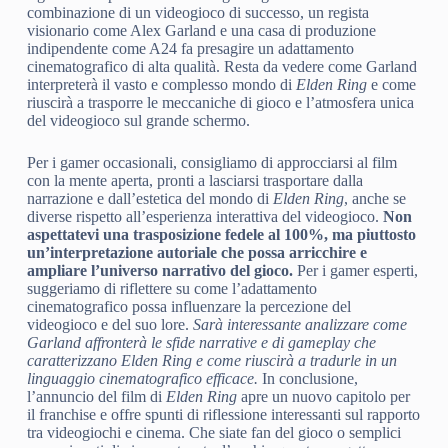
combinazione di un videogioco di successo, un regista
visionario come Alex Garland e una casa di produzione
indipendente come A24 fa presagire un adattamento
cinematografico di alta qualità. Resta da vedere come Garland
interpreterà il vasto e complesso mondo di
Elden Ring
e come
riuscirà a trasporre le meccaniche di gioco e l’atmosfera unica
del videogioco sul grande schermo.
Per i gamer occasionali, consigliamo di approcciarsi al film
con la mente aperta, pronti a lasciarsi trasportare dalla
narrazione e dall’estetica del mondo di
Elden Ring
, anche se
diverse rispetto all’esperienza interattiva del videogioco.
Non
aspettatevi una trasposizione fedele al 100%, ma piuttosto
un’interpretazione autoriale che possa arricchire e
ampliare l’universo narrativo del gioco.
Per i gamer esperti,
suggeriamo di riflettere su come l’adattamento
cinematografico possa influenzare la percezione del
videogioco e del suo lore.
Sarà interessante analizzare come
Garland affronterà le sfide narrative e di gameplay che
caratterizzano
Elden Ring
e come riuscirà a tradurle in un
linguaggio cinematografico efficace.
In conclusione,
l’annuncio del film di
Elden Ring
apre un nuovo capitolo per
il franchise e offre spunti di riflessione interessanti sul rapporto
tra videogiochi e cinema. Che siate fan del gioco o semplici