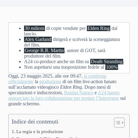
30 milioni
di copie vendute per
Elden Ring
dal
lancio.
Alex Garland
dirigerà e scriverà la sceneggiatura
del film.
George R.R. Martin
, autore di GOT, sarà
produttore del film.
A24 co-produce anche un film su
Death Stranding
.
Non aspettarsi una trasposizione fedele al
100%
.
Oggi, 23 maggio 2025, alle ore 09:47,
si conferma
ufficialmente
la
produzione
di un film live-action basato
sull’acclamato videogioco
Elden Ring
. Dopo mesi di
speculazioni e indiscrezioni,
Bandai Namco
e
A24 hanno
annunciato la loro collaborazione per portare l’Interregno
sul
grande schermo.
Indice dei contenuti
La regia e la produzione