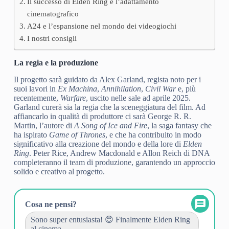
Il successo di Elden Ring e l’adattamento
cinematografico
A24 e l’espansione nel mondo dei videogiochi
I nostri consigli
La regia e la produzione
Il progetto sarà guidato da Alex Garland, regista noto per i
suoi lavori in
Ex Machina
,
Annihilation
,
Civil War
e, più
recentemente,
Warfare
, uscito nelle sale ad aprile 2025.
Garland curerà sia la regia che la sceneggiatura del film. Ad
affiancarlo in qualità di produttore ci sarà George R. R.
Martin, l’autore di
A Song of Ice and Fire
, la saga fantasy che
ha ispirato
Game of Thrones
, e che ha contribuito in modo
significativo alla creazione del mondo e della lore di
Elden
Ring
. Peter Rice, Andrew Macdonald e Allon Reich di DNA
completeranno il team di produzione, garantendo un approccio
solido e creativo al progetto.
Cosa ne pensi?
Sono super entusiasta! 😍 Finalmente Elden Ring
al cinema......