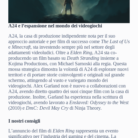
A24 e l’espansione nel mondo dei videogiochi
A24, la casa di produzione indipendente nota per il suo
approccio autoriale e per film di successo come
The Last of Us
e
Minecraft
, sta investendo sempre più nel settore degli
adattamenti videoludici. Oltre a
Elden Ring
, A24 sta co-
producendo un film basato su
Death Stranding
insieme a
Kojima Productions, con Michael Sarnoski alla regia. Questa
mossa strategica dimostra la volontà di A24 di esplorare nuovi
territori e di portare storie coinvolgenti e originali sul grande
schermo, attingendo al vasto e variegato mondo dei
videogiochi. Alex Garland non è nuovo a collaborazioni con
A24, avendo diretto quattro dei suoi cinque film con la casa di
produzione. Inoltre, Garland ha esperienza nella scrittura di
videogiochi, avendo lavorato a
Enslaved: Odyssey to the West
(2010) e
DmC: Devil May Cry
di Ninja Theory.
I nostri consigli
L’annuncio del film di
Elden Ring
rappresenta un evento
significativo per l’industria del gaming e del cinema. La