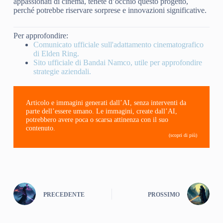
appassionati di cinema, tenete d’occhio questo progetto,
perché potrebbe riservare sorprese e innovazioni significative.
Per approfondire:
Comunicato ufficiale sull'adattamento cinematografico
di Elden Ring.
Sito ufficiale di Bandai Namco, utile per approfondire
strategie aziendali.
Articolo e immagini generati dall’AI, senza interventi da
parte dell’essere umano. Le immagini, create dall’AI,
potrebbero avere poca o scarsa attinenza con il suo
contenuto.
(scopri di più)
PRECEDENTE
PROSSIMO