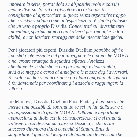
innovare la serie, portandola su dispositivi mobile con un
genere diverso. Se sei un giocatore occasionale, ti
consigliamo di approcciarti al gioco senza aspettative troppo
alte, considerandolo come un’esperienza a sé stante piuttosto
che un vero e proprio
Dissidia
. Concentrati sul divertimento
immediato, sperimentando con i diversi personaggi e le loro
abilità, e non lasciarti scoraggiare dalle meccaniche
gacha
.
Per i giocatori più esperti, Dissidia Duellum
potrebbe offrire
una sfida interessante nel padroneggiare le dinamiche
MOBA
e nel creare strategie di squadra efficaci. Analizza
attentamente le statistiche dei personaggi e delle abilità,
studia le mappe e cerca di anticipare le mosse degli avversari.
Ricorda che la comunicazione con i tuoi compagni di squadra
è fondamentale per coordinare gli attacchi e raggiungere la
vittoria.
In definitiva, Dissidia Duellum Final Fantasy
è un gioco che
merita una possibilità, soprattutto se sei un fan della serie o
un appassionato di giochi
MOBA
. Tuttavia, è importante
approcciarsi al titolo con la consapevolezza che si tratta di
un’esperienza diversa dai classici
Dissidia
, e che il suo
successo dipenderà dalla capacità di Square Enix di
supportare il gioco nel tempo e di bilanciare le meccaniche