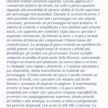
ottenibili tramite estrazioni separate. Questo approccio è
considerato positivo da alcuni, ma solleva preoccupazioni
riguardo alla possibilità di ottenere abilità di livello superiore
per personaggi non posseduti. Durante le sessioni di prova, è
stato possibile sbloccare tutti i personaggi con una singola
estrazione, garantendo un personaggio ad ogni tentativo. Il
sistema di controllo è semplificato e ben adattato agli schermi
touch, con supporto per controller. Ogni attacco speciale è
segnalato visivamente, facilitando la mira, e il gioco include
un sistema di
hitscan
per compensare l’imprecisione dei
controlli touch. La strategia di gioco richiede un equilibrio tra
abilità potenti con lunghi tempi di ricarica e abilità più
flessibili per gli scontri con gli avversari. Essere sconfitti
comporta la perdita di gran parte della
Bravery
, aumentando
il tempo necessario per preparare un nuovo attacco al boss.
Le battaglie sono rapide e frenetiche, e l’opzione automatica,
pur disponibile, limita notevolmente la reattività del
personaggio. Il bilanciamento del gioco è gestito tramite un
sistema di livelli, con i giocatori che iniziano dal livello
Bronzo e avanzano di stagione in stagione. Il matchmaking
avviene in base al livello corrente, e il gioco sembra
progettato per evitare che i giocatori vengano sopraffatti da
avversari con equipaggiamento superiore, dando priorità
all’abilità e alla strategia. La trama si sblocca progredendo
nei percorsi stagionali, con scene in stile
IM
e
cutscene
. La