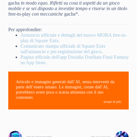
gacha
in modo equo. Rifletti su cosa ti aspetti da un gioco
mobile e se sei disposto a investire tempo e risorse in un titolo
free-to-play
con meccaniche
gacha*.
Per approfondire:
Annuncio ufficiale e dettagli del nuovo MOBA free-to-
play di Square Enix.
Comunicato stampa ufficiale di Square Enix
sull'annuncio e pre-registrazione del gioco.
Pagina ufficiale dell'app Dissidia Duellum Final Fantasy
su App Store.
Articolo e immagini generati dall’AI, senza interventi da
parte dell’essere umano. Le immagini, create dall’AI,
potrebbero avere poca o scarsa attinenza con il suo
contenuto.
(scopri di più)