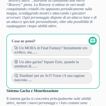
“Bravery Burst”, attivabile accumulando una barra
“Bravery” piena. La
Bravery
si ottiene in vari modi:
conquistando cristalli che appaiono periodicamente sulla
mappa, sconfiggendo mostri e attaccando i giocatori
avversari. Ogni personaggio dispone di un attacco base e di
un attacco speciale personalizzato, oltre alla possibilità di
equipaggiare cinque abilità attive.
Cosa ne pensi?
🚀 Un MOBA di Final Fantasy? Inizialmente ero
scettico, ma......
😡 Un altro gacha? Square Enix, quando la
smetterai di......
🤔 'Duellum' per un 3v3? Forse c'è una ragione
nascosta......
Sistema Gacha e Monetizzazione
Il sistema gacha
si concentra principalmente sulle abilità
attive, mentre i nuovi personaggi e i loro costumi sono