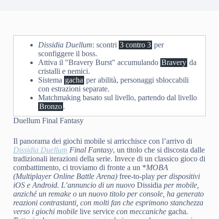
Dissidia Duellum
: scontri
3 contro 3
per
sconfiggere il boss.
Attiva il "Bravery Burst" accumulando
Bravery
da
cristalli e nemici.
Sistema
gacha
per abilità, personaggi sbloccabili
con estrazioni separate.
Matchmaking basato sul livello, partendo dal livello
Bronzo
.
Duellum Final Fantasy
Il panorama dei giochi mobile si arricchisce con l’arrivo di
Dissidia Duellum
Final Fantasy
, un titolo che si discosta dalle
tradizionali iterazioni della serie. Invece di un classico gioco di
combattimento, ci troviamo di fronte a un *
MOBA
(Multiplayer Online Battle Arena)
free-to-play
per dispositivi
iOS e Android. L’annuncio di un nuovo
Dissidia
per mobile,
anziché un remake o un nuovo titolo per console, ha generato
reazioni contrastanti, con molti fan che esprimono stanchezza
verso i giochi mobile
live service
con meccaniche
gacha
.