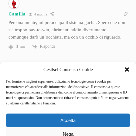
Camilla
4 mesi fa
Personalmente, mi preoccupa il sistema gacha. Spero che non
sia troppo pay-to-win, altrimenti addio divertimento…
comunque darò un’occhiata, ma con un occhio di riguardo.
Rispondi
0
Gestisci Consenso Cookie
Per fornire le migliori esperienze, utilizziamo tecnologie come i cookie per
memorizzare e/o accedere alle informazioni del dispositivo. Il consenso a queste
tecnologie ci permetterà di elaborare dati come il comportamento di navigazione o ID
unici su questo sito. Non acconsentire o ritirare il consenso può influire negativamente
su alcune caratteristiche e funzioni.
Accetta
Categories
Behind the Game
Nega