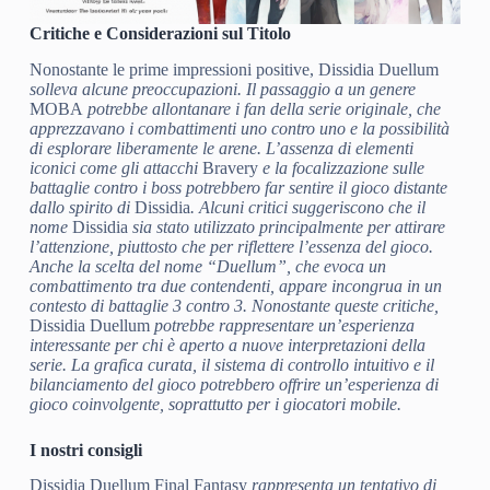
Critiche e Considerazioni sul Titolo
Nonostante le prime impressioni positive, Dissidia Duellum
solleva alcune preoccupazioni. Il passaggio a un genere
MOBA
potrebbe allontanare i fan della serie originale, che
apprezzavano i combattimenti uno contro uno e la possibilità
di esplorare liberamente le arene. L’assenza di elementi
iconici come gli attacchi
Bravery
e la focalizzazione sulle
battaglie contro i boss potrebbero far sentire il gioco distante
dallo spirito di
Dissidia
. Alcuni critici suggeriscono che il
nome
Dissidia
sia stato utilizzato principalmente per attirare
l’attenzione, piuttosto che per riflettere l’essenza del gioco.
Anche la scelta del nome “Duellum”, che evoca un
combattimento tra due contendenti, appare incongrua in un
contesto di battaglie 3 contro 3. Nonostante queste critiche,
Dissidia Duellum
potrebbe rappresentare un’esperienza
interessante per chi è aperto a nuove interpretazioni della
serie. La grafica curata, il sistema di controllo intuitivo e il
bilanciamento del gioco potrebbero offrire un’esperienza di
gioco coinvolgente, soprattutto per i giocatori mobile.
I nostri consigli
Dissidia Duellum Final Fantasy
rappresenta un tentativo di