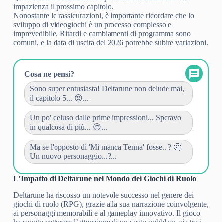
impazienza il prossimo capitolo.
Nonostante le rassicurazioni, è importante ricordare che lo
sviluppo di videogiochi è un processo complesso e
imprevedibile. Ritardi e cambiamenti di programma sono
comuni, e la data di uscita del 2026 potrebbe subire variazioni.
Cosa ne pensi?
Sono super entusiasta! Deltarune non delude mai,
il capitolo 5... 😍...
Un po' deluso dalle prime impressioni... Speravo
in qualcosa di più... 😔...
Ma se l'opposto di 'Mi manca Tenna' fosse...? 🤔
Un nuovo personaggio...?...
L’Impatto di Deltarune nel Mondo dei Giochi di Ruolo
Deltarune ha riscosso un notevole successo nel genere dei
giochi di ruolo (RPG), grazie alla sua narrazione coinvolgente,
ai personaggi memorabili e al gameplay innovativo. Il gioco
ha saputo catturare l’attenzione di un vasto pubblico, sia tra i