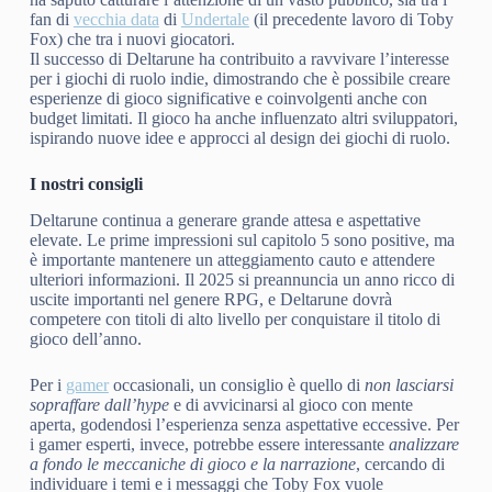
fan di
vecchia data
di
Undertale
(il precedente lavoro di Toby
Fox) che tra i nuovi giocatori.
Il successo di Deltarune ha contribuito a ravvivare l’interesse
per i giochi di ruolo indie, dimostrando che è possibile creare
esperienze di gioco significative e coinvolgenti anche con
budget limitati. Il gioco ha anche influenzato altri sviluppatori,
ispirando nuove idee e approcci al design dei giochi di ruolo.
I nostri consigli
Deltarune continua a generare grande attesa e aspettative
elevate. Le prime impressioni sul capitolo 5 sono positive, ma
è importante mantenere un atteggiamento cauto e attendere
ulteriori informazioni. Il 2025 si preannuncia un anno ricco di
uscite importanti nel genere RPG, e Deltarune dovrà
competere con titoli di alto livello per conquistare il titolo di
gioco dell’anno.
Per i
gamer
occasionali, un consiglio è quello di
non lasciarsi
sopraffare dall’hype
e di avvicinarsi al gioco con mente
aperta, godendosi l’esperienza senza aspettative eccessive. Per
i gamer esperti, invece, potrebbe essere interessante
analizzare
a fondo le meccaniche di gioco e la narrazione
, cercando di
individuare i temi e i messaggi che Toby Fox vuole