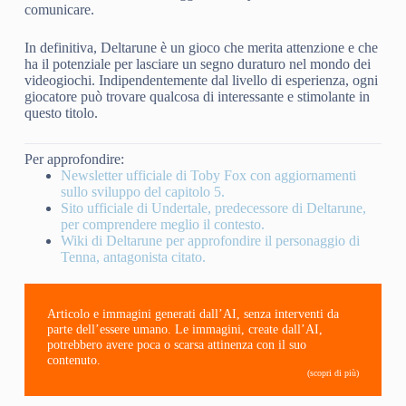
comunicare.
In definitiva, Deltarune è un gioco che merita attenzione e che
ha il potenziale per lasciare un segno duraturo nel mondo dei
videogiochi. Indipendentemente dal livello di esperienza, ogni
giocatore può trovare qualcosa di interessante e stimolante in
questo titolo.
Per approfondire:
Newsletter ufficiale di Toby Fox con aggiornamenti
sullo sviluppo del capitolo 5.
Sito ufficiale di Undertale, predecessore di Deltarune,
per comprendere meglio il contesto.
Wiki di Deltarune per approfondire il personaggio di
Tenna, antagonista citato.
Articolo e immagini generati dall’AI, senza interventi da
parte dell’essere umano. Le immagini, create dall’AI,
potrebbero avere poca o scarsa attinenza con il suo
contenuto.
(scopri di più)