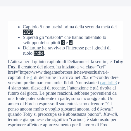
Capitolo 5 non uscirà prima della seconda metà del
2026
.
Superati gli "ostacoli" che hanno rallentato lo
sviluppo dei capitoli
3
e
4
.
Deltarune ha ravvivato l'interesse per i giochi di
ruolo
indie
.
L’attesa per il quinto capitolo di Deltarune si fa sentire, e
Toby
Fox
, il creatore del gioco, ha iniziato a <a class="crl"
href="https://www.thegamefortress.it/news/esclusiva-i-
capitoli-3-e-
4
-di-deltarune-in-arrivo-nel-2025/”>condividere
versioni preliminari con amici fidati. Nonostante i
capitoli 3
e
4 siano stati rilasciati di recente, l’attenzione è già rivolta al
futuro del gioco. Le prime reazioni, sebbene provenienti da
una fonte potenzialmente di parte, sono incoraggianti. Un
amico di Fox ha espresso il suo entusiasmo dicendo: “Ci
penso ancora molto e voglio giocarci ancora, ed è
kawaii
quando Toby si preoccupa se è abbastanza buono”.
Kawaii
,
termine giapponese che significa “carino”, è stato usato per
esprimere affetto e apprezzamento per il lavoro di Fox.