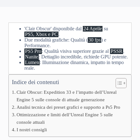
'Clair Obscur' disponibile dal
24 Aprile
su
PS5, Xbox e PC
.
Due modalità grafiche: Qualità (
30 fps
) e
Performance.
PS5 Pro
: Qualità visiva superiore grazie al
PSSR
.
Nanite
: Dettaglio incredibile, richiede GPU potente.
Lumen
: Illuminazione dinamica, impatto in tempo
reale.
Indice dei contenuti
Clair Obscur: Expedition 33 e l’impatto dell’Unreal
Engine 5 sulle console di attuale generazione
Analisi tecnica dei preset grafici e supporto a Ps5 Pro
Ottimizzazione e limiti dell’Unreal Engine 5 sulle
console attuali
I nostri consigli