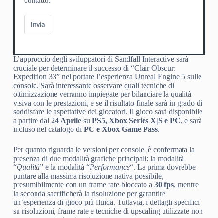
contatto.
Invia
L’approccio degli sviluppatori di Sandfall Interactive sarà
cruciale per determinare il successo di “Clair Obscur:
Expedition 33” nel portare l’esperienza Unreal Engine 5 sulle
console. Sarà interessante osservare quali tecniche di
ottimizzazione verranno impiegate per bilanciare la qualità
visiva con le prestazioni, e se il risultato finale sarà in grado di
soddisfare le aspettative dei giocatori. Il gioco sarà disponibile
a partire dal
24 Aprile
su
PS5, Xbox Series X|S e PC
, e sarà
incluso nel catalogo di
PC e Xbox Game Pass
.
Per quanto riguarda le versioni per console, è confermata la
presenza di due modalità grafiche principali: la modalità
“
Qualità
” e la modalità “
Performance
“. La prima dovrebbe
puntare alla massima risoluzione nativa possibile,
presumibilmente con un frame rate bloccato a
30 fps
, mentre
la seconda sacrificherà la risoluzione per garantire
un’esperienza di gioco più fluida. Tuttavia, i dettagli specifici
su risoluzioni, frame rate e tecniche di upscaling utilizzate non