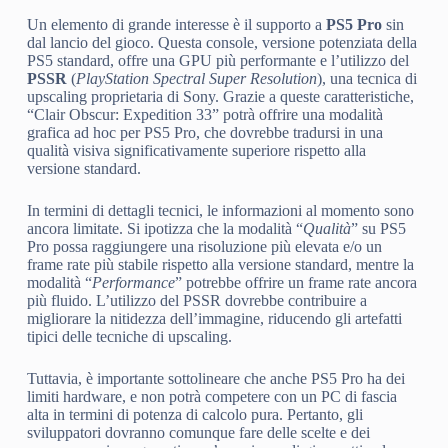
Un elemento di grande interesse è il supporto a
PS5 Pro
sin
dal lancio del gioco. Questa console, versione potenziata della
PS5 standard, offre una GPU più performante e l’utilizzo del
PSSR
(
PlayStation Spectral Super Resolution
), una tecnica di
upscaling proprietaria di Sony. Grazie a queste caratteristiche,
“Clair Obscur: Expedition 33” potrà offrire una modalità
grafica ad hoc per PS5 Pro, che dovrebbe tradursi in una
qualità visiva significativamente superiore rispetto alla
versione standard.
In termini di dettagli tecnici, le informazioni al momento sono
ancora limitate. Si ipotizza che la modalità “
Qualità
” su PS5
Pro possa raggiungere una risoluzione più elevata e/o un
frame rate più stabile rispetto alla versione standard, mentre la
modalità “
Performance
” potrebbe offrire un frame rate ancora
più fluido. L’utilizzo del PSSR dovrebbe contribuire a
migliorare la nitidezza dell’immagine, riducendo gli artefatti
tipici delle tecniche di upscaling.
Tuttavia, è importante sottolineare che anche PS5 Pro ha dei
limiti hardware, e non potrà competere con un PC di fascia
alta in termini di potenza di calcolo pura. Pertanto, gli
sviluppatori dovranno comunque fare delle scelte e dei