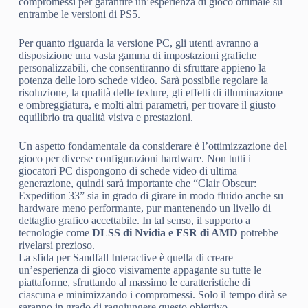
compromessi per garantire un’esperienza di gioco ottimale su
entrambe le versioni di PS5.
Per quanto riguarda la versione PC, gli utenti avranno a
disposizione una vasta gamma di impostazioni grafiche
personalizzabili, che consentiranno di sfruttare appieno la
potenza delle loro schede video. Sarà possibile regolare la
risoluzione, la qualità delle texture, gli effetti di illuminazione
e ombreggiatura, e molti altri parametri, per trovare il giusto
equilibrio tra qualità visiva e prestazioni.
Un aspetto fondamentale da considerare è l’ottimizzazione del
gioco per diverse configurazioni hardware. Non tutti i
giocatori PC dispongono di schede video di ultima
generazione, quindi sarà importante che “Clair Obscur:
Expedition 33” sia in grado di girare in modo fluido anche su
hardware meno performante, pur mantenendo un livello di
dettaglio grafico accettabile. In tal senso, il supporto a
tecnologie come
DLSS di Nvidia e FSR di AMD
potrebbe
rivelarsi prezioso.
La sfida per Sandfall Interactive è quella di creare
un’esperienza di gioco visivamente appagante su tutte le
piattaforme, sfruttando al massimo le caratteristiche di
ciascuna e minimizzando i compromessi. Solo il tempo dirà se
saranno in grado di raggiungere questo obiettivo.