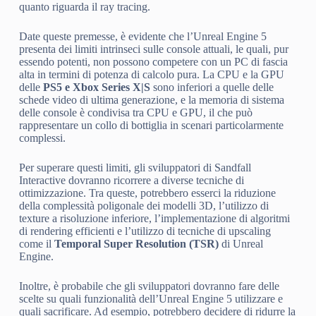
quanto riguarda il ray tracing.
Date queste premesse, è evidente che l’Unreal Engine 5
presenta dei limiti intrinseci sulle console attuali, le quali, pur
essendo potenti, non possono competere con un PC di fascia
alta in termini di potenza di calcolo pura. La CPU e la GPU
delle
PS5 e Xbox Series X|S
sono inferiori a quelle delle
schede video di ultima generazione, e la memoria di sistema
delle console è condivisa tra CPU e GPU, il che può
rappresentare un collo di bottiglia in scenari particolarmente
complessi.
Per superare questi limiti, gli sviluppatori di Sandfall
Interactive dovranno ricorrere a diverse tecniche di
ottimizzazione. Tra queste, potrebbero esserci la riduzione
della complessità poligonale dei modelli 3D, l’utilizzo di
texture a risoluzione inferiore, l’implementazione di algoritmi
di rendering efficienti e l’utilizzo di tecniche di upscaling
come il
Temporal Super Resolution (TSR)
di Unreal
Engine.
Inoltre, è probabile che gli sviluppatori dovranno fare delle
scelte su quali funzionalità dell’Unreal Engine 5 utilizzare e
quali sacrificare. Ad esempio, potrebbero decidere di ridurre la