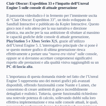
Clair Obscur: Expedition 33 e l’impatto dell’Unreal
Engine 5 sulle console di attuale generazione
Il panorama videoludico è in fermento per l’imminente uscita
di “Clair Obscur: Expedition 33”, un titolo sviluppato da
Sandfall Interactive e pubblicato da Kepler Interactive. Questo
gioco non è solo atteso per la sua narrativa e direzione
artistica, ma anche per la sua ambizione di sfruttare al massimo
le capacità grafiche delle console di attuale generazione,
PlayStation 5 e Xbox Series X|S
, grazie all’utilizzo
dell’Unreal Engine 5. L’interrogativo principale che si pone è
se questo motore grafico di ultima generazione riesca
effettivamente a portare una “
nuova era visiva
” sulle console,
oppure se si dovranno accettare compromessi significativi
rispetto alle prestazioni e alla qualità visiva raggiungibili su un
PC di fascia alta
.
L’importanza di questa domanda risiede nel fatto che l’Unreal
Engine 5 rappresenta uno dei motori grafici più avanzati
disponibili, offrendo funzionalità come Nanite e Lumen, che
consentono di creare ambienti di gioco incredibilmente
dettagliati e realistici. Tuttavia, queste funzionalità richiedono
una notevole potenza di calcolo, sollevando dubbi sulla loro
effettiva implementazione e resa sulle console attuali, le quali,