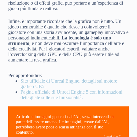
risoluzione o di effetti grafici può portare a un’esperienza di
gioco più fluida e reattiva.
Infine, è importante ricordare che la grafica non è tutto. Un
gioco memorabile è quello che riesce a coinvolgere il
giocatore con una storia avvincente, un gameplay innovativo e
personaggi indimenticabili.
La tecnologia è solo uno
strumento
, e non deve mai oscurare l’importanza dell’arte e
della creatività. Per i giocatori esperti, valutare anche
l’overclocking della GPU e della CPU può essere utile ad
aumentare la resa grafica.
Per approfondire:
Sito ufficiale di Unreal Engine, dettagli sul motore
grafico UE5.
Pagina ufficiale di Unreal Engine 5 con informazioni
dettagliate sulle sue funzionalità.
Articolo e immagini generati dall’AI, senza interventi da
parte dell’essere umano. Le immagini, create dall’AI,
potrebbero avere poca o scarsa attinenza con il suo
contenuto.
(scopri di più)