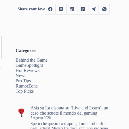
Share your love
Categories
Behind the Game
GameSpotlight
,
Hot Reviews
News
Pro Tips
RumorZone
Top Picks
Asia
su
La disputa su ‘Live and Learn’: un
caso che scuote il mondo del gaming
7 Agosto 2026
Spero che questo caso apra gli occhi sui diritti
degli artisti! Magari tra dieci anni non vedremo