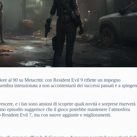
re al 90 su Metacritic con Resident Evil 9 riflette un impegno
sembra intenzionata a non accontentarsi dei successi passati e a spinger
rescere, e i fan sono ansiosi di scoprire quali novità e sorprese riserverà
settimo episodio suggerisce che il gioco potrebbe mantenere l’atmosfera
o Resident Evil 7, ma con nuove aggiunte e miglioramenti.