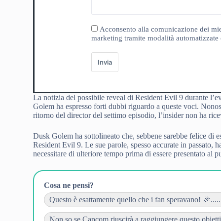
Acconsento alla comunicazione dei miei da
marketing tramite modalità automatizzate e
Invia
La notizia del possibile reveal di Resident Evil 9 durante l’e
Golem ha espresso forti dubbi riguardo a queste voci. Nonos
ritorno del director del settimo episodio, l’insider non ha r
Dusk Golem ha sottolineato che, sebbene sarebbe felice di es
Resident Evil 9. Le sue parole, spesso accurate in passato, 
necessitare di ulteriore tempo prima di essere presentato al p
Cosa ne pensi?
Questo è esattamente quello che i fan speravano! 🎉.....
Non so se Capcom riuscirà a raggiungere questo obiettivo