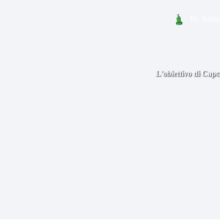
By
Redaz
L'obiettivo di Capc