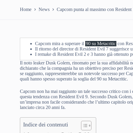
Home
News
Capcom punta al massimo con Resident Ev
Capcom mira a superare il
90 su Metacritic
con Resi
Il ritorno del director di Resident Evil 7 suggerisce un
I remake di Resident Evil 2 e 3 hanno già ottenuto p
Il noto leaker Dusk Golem, rinomato per la sua affidabilità 
dichiarato che la compagnia ha un obiettivo preciso per Resid
se raggiunto, rappresenterebbe un notevole successo per Capcom
quali hanno spesso superato la soglia del 90 su Metacritic.
Capcom non ha mai raggiunto un tale successo critico con i c
questa tendenza con Resident Evil 9. Secondo Dusk Golem, l
un’impresa non facile considerando che l’ultimo capitolo orig
lanciato circa 20 anni fa.
Indice dei contenuti