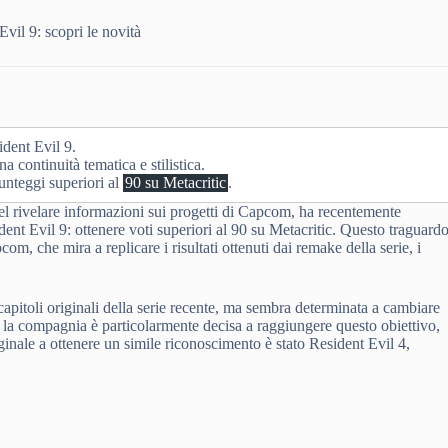
il 9: scopri le novità
dent Evil 9.
a continuità tematica e stilistica.
unteggi superiori al
90 su Metacritic
.
nel rivelare informazioni sui progetti di Capcom, ha recentemente
ent Evil 9: ottenere voti superiori al 90 su Metacritic. Questo traguardo
, che mira a replicare i risultati ottenuti dai remake della serie, i
apitoli originali della serie recente, ma sembra determinata a cambiare
a compagnia è particolarmente decisa a raggiungere questo obiettivo,
inale a ottenere un simile riconoscimento è stato Resident Evil 4,