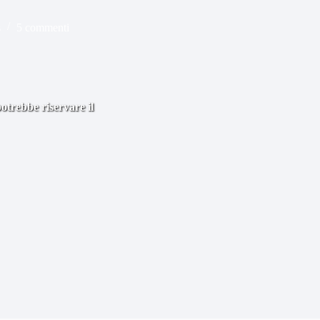
s
5 commenti
otrebbe riservare il