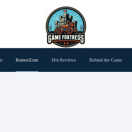
ht
RumorZone
Hot Reviews
Behind the Game