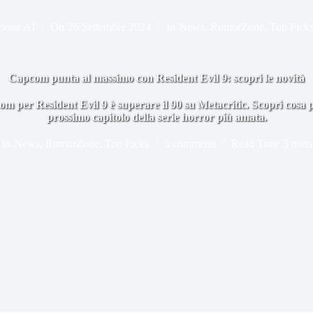
ione AI
On
26 Settembre 2024
In
News
,
RumorZone
,
Top Pick
Capcom punta al massimo con Resident Evil 9: scopri le novità
om per Resident Evil 9 è superare il 90 su Metacritic. Scopri cosa p
prossimo capitolo della serie horror più amata.
In
News
,
RumorZone
,
Top Picks
5 commenti
Read Time
3 mins