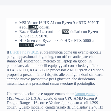
MSI Vector 16 HX AI con Ryzen 9 e RTX 5070 Ti
a soli
1.299
dollari.
Razer Blade 14 scontato di
900
dollari con Ryzen
AI 9 e RTX 5070.
HP Omen con Ryzen 9 8940HX e RTX 5060 a
1.149,99
dollari.
Il
Black Friday 2025
si preannuncia come un evento epocale
per gli appassionati di gaming, con offerte anticipate che
stanno già scuotendo il mercato dei laptop da gioco. In
particolare, alcuni modelli equipaggiati con schede grafiche
RTX 5070 Ti, RTX 5060 e processori AMD Ryzen AI 9 sono
proposti a prezzi inferiori rispetto alle configurazioni standard,
aprendo nuove prospettive per i giocatori che desiderano
massimizzare le prestazioni senza svuotare il portafoglio.
Un esempio eclatante è rappresentato da un
laptop gaming
MSI Vector 16 HX AI, dotato di una CPU AMD Ryzen 9
Dragon Range a 16 core e 32 thread, proposto a soli 1.299
dollari. Questo modello, caratterizzato da un display a 240 Hz