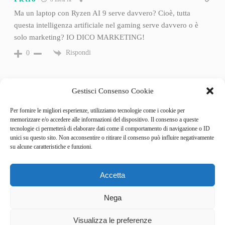
Ma un laptop con Ryzen AI 9 serve davvero? Cioè, tutta
questa intelligenza artificiale nel gaming serve davvero o è
solo marketing? IO DICO MARKETING!
Rispondi
0
Gestisci Consenso Cookie
Per fornire le migliori esperienze, utilizziamo tecnologie come i cookie per
memorizzare e/o accedere alle informazioni del dispositivo. Il consenso a queste
tecnologie ci permetterà di elaborare dati come il comportamento di navigazione o ID
unici su questo sito. Non acconsentire o ritirare il consenso può influire negativamente
su alcune caratteristiche e funzioni.
Accetta
Categories
Behind the Game
Nega
GameSpotlight
Hot Reviews
4
News
Visualizza le preferenze