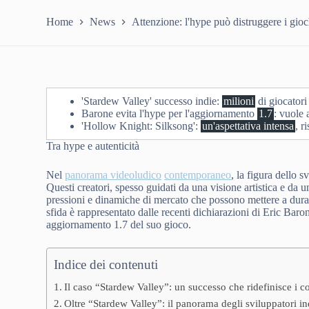
Home
News
Attenzione: l'hype può distruggere i gioc
'Stardew Valley' successo indie:
milioni
di giocatori
Barone evita l'hype per l'aggiornamento
1.7
: vuole 
'Hollow Knight: Silksong':
un'aspettativa intensa
, r
Tra hype e autenticità
Nel
panorama videoludico
contemporaneo
, la figura dello 
Questi creatori, spesso guidati da una visione artistica e da 
pressioni e dinamiche di mercato che possono mettere a dur
sfida è rappresentato dalle recenti dichiarazioni di Eric Baron
aggiornamento 1.7 del suo gioco.
Indice dei contenuti
Il caso “Stardew Valley”: un successo che ridefinisce i co
Oltre “Stardew Valley”: il panorama degli sviluppatori ind