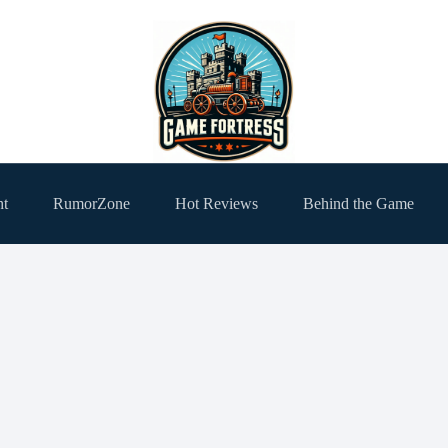
ht
RumorZone
Hot Reviews
Behind the Game