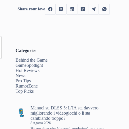
Share your love
Categories
Behind the Game
GameSpotlight
Hot Reviews
News
Pro Tips
RumorZone
Top Picks
Manuel
su
DLSS 5: L’IA sta davvero
migliorando i videogiochi o li sta
cambiando troppo?
8 Agosto 2026
Huang dice che è 'neural rendering', ma a me