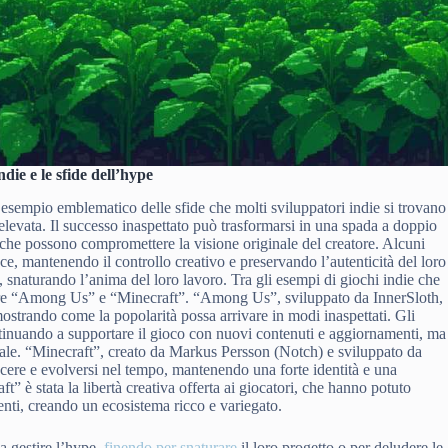
die e le sfide dell’hype
 esempio emblematico delle sfide che molti sviluppatori indie si trovano
elevata. Il successo inaspettato può trasformarsi in una spada a doppio
ve che possono compromettere la visione originale del creatore. Alcuni
ce, mantenendo il controllo creativo e preservando l’autenticità del loro
, snaturando l’anima del loro lavoro. Tra gli esempi di giochi indie che
tare “Among Us” e “Minecraft”. “Among Us”, sviluppato da InnerSloth,
ostrando come la popolarità possa arrivare in modi inaspettati. Gli
ntinuando a supportare il gioco con nuovi contenuti e aggiornamenti, ma
inale. “Minecraft”, creato da Markus Persson (Notch) e sviluppato da
cere e evolversi nel tempo, mantenendo una forte identità e una
 è stata la libertà creativa offerta ai giocatori, che hanno potuto
enti, creando un ecosistema ricco e variegato.
 a gestire l’hype,
finendo per snaturare
il loro progetto o per deludere le