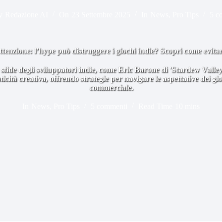
y
Redazione AI
On
23 Settembre 2025
In
News
,
Pro Tips
5 c
ttenzione: l’hype può distruggere i giochi indie? Scopri come evitar
 sfide degli sviluppatori indie, come Eric Barone di 'Stardew Valley'
icità creativa, offrendo strategie per navigare le aspettative dei gio
commerciale.
In
News
,
Pro Tips
5 commenti
Read Time
10 mins