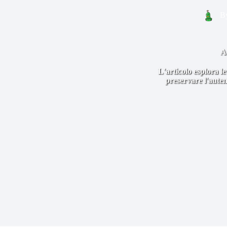
B
A
L'articolo esplora le
preservare l'autent