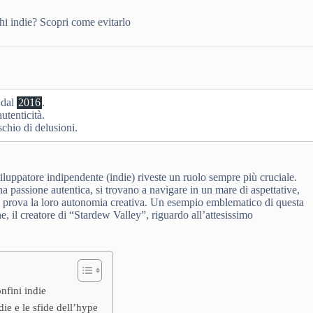
hi indie? Scopri come evitarlo
 dal
2016
.
autenticità.
ischio di delusioni.
sviluppatore indipendente (indie) riveste un ruolo sempre più cruciale.
una passione autentica, si trovano a navigare in un mare di aspettative,
a prova la loro autonomia creativa. Un esempio emblematico di questa
e, il creatore di “Stardew Valley”, riguardo all’attesissimo
nfini indie
ie e le sfide dell’hype