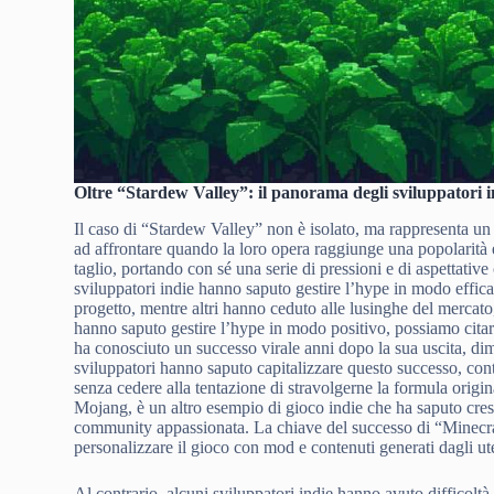
Oltre “Stardew Valley”: il panorama degli sviluppatori in
Il caso di “Stardew Valley” non è isolato, ma rappresenta un
ad affrontare quando la loro opera raggiunge una popolarità 
taglio, portando con sé una serie di pressioni e di aspettati
sviluppatori indie hanno saputo gestire l’hype in modo effica
progetto, mentre altri hanno ceduto alle lusinghe del mercato
hanno saputo gestire l’hype in modo positivo, possiamo ci
ha conosciuto un successo virale anni dopo la sua uscita, dim
sviluppatori hanno saputo capitalizzare questo successo, co
senza cedere alla tentazione di stravolgerne la formula orig
Mojang, è un altro esempio di gioco indie che ha saputo cres
community appassionata. La chiave del successo di “Minecraft”
personalizzare il gioco con mod e contenuti generati dagli ut
Al contrario, alcuni sviluppatori indie hanno avuto difficoltà