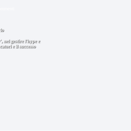
ommenti
lo
, nel gestire l'hype e
catori e il successo