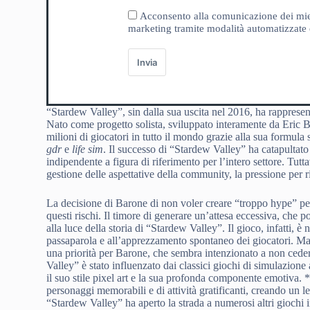
Acconsento alla comunicazione dei miei da
marketing tramite modalità automatizzate e
Invia
“Stardew Valley”, sin dalla sua uscita nel 2016, ha rapprese
Nato come progetto solista, sviluppato interamente da Eric
milioni di giocatori in tutto il mondo grazie alla sua formul
gdr
e
life sim
. Il successo di “Stardew Valley” ha catapultat
indipendente a figura di riferimento per l’intero settore. Tutt
gestione delle aspettative della community, la pressione per r
La decisione di Barone di non voler creare “troppo hype” p
questi rischi. Il timore di generare un’attesa eccessiva, che p
alla luce della storia di “Stardew Valley”. Il gioco, infatti, 
passaparola e all’apprezzamento spontaneo dei giocatori. Man
una priorità per Barone, che sembra intenzionato a non cede
Valley” è stato influenzato dai classici giochi di simulazione
il suo stile pixel art e la sua profonda componente emotiva. *I
personaggi memorabili e di attività gratificanti, creando un le
“Stardew Valley” ha aperto la strada a numerosi altri giochi