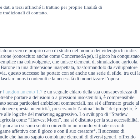
ti a terzi affinché li trattino per proprie finalità di
 tradizionali di contatto.
ntato un vero e proprio caso di studio nel mondo dei videogiochi indie.
 Barone (conosciuto anche come ConcernedApe), il gioco ha conquistato
a semplice ma coinvolgente, che unisce elementi di simulazione agricola,
o Barone in una dimensione inaspettata, trasformandolo da sviluppatore
avia, questo successo ha portato con sé anche una serie di sfide, tra cui l
ilasciare nuovi contenuti e la necessità di monetizzare l’opera.
er
l’aggiornamento 1.7
è un segnale chiaro della sua consapevolezza di
otrebbe portare a delusioni o a pressioni insostenibili, è comprensibile
è nato senza particolari ambizioni commerciali, ma si è affermato grazie al
tenere questa autenticità, preservando l’anima “indie” del progetto, è
re alle logiche del marketing aggressivo. Lo sviluppo di “Stardew
 agricola come “Harvest Moon”, ma si è distinto per la sua accessibilità,
 giocatori si sono sentiti coinvolti in un mondo virtuale ricco di
game affettivo con il gioco e con il suo creatore*. Il successo di
 indie che hanno saputo combinare elementi di diversi generi, offrendo