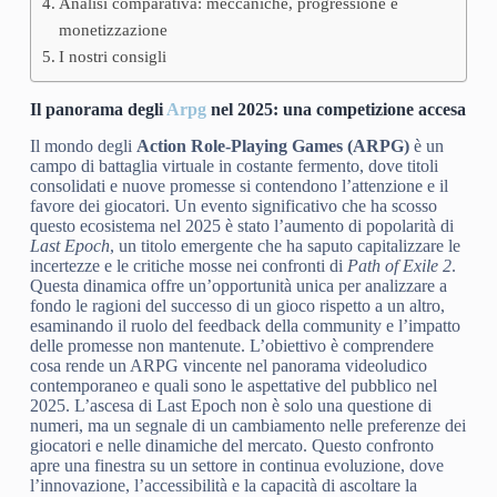
Analisi comparativa: meccaniche, progressione e
monetizzazione
I nostri consigli
Il panorama degli
Arpg
nel 2025: una competizione accesa
Il mondo degli
Action Role-Playing Games (ARPG)
è un
campo di battaglia virtuale in costante fermento, dove titoli
consolidati e nuove promesse si contendono l’attenzione e il
favore dei giocatori. Un evento significativo che ha scosso
questo ecosistema nel 2025 è stato l’aumento di popolarità di
Last Epoch
, un titolo emergente che ha saputo capitalizzare le
incertezze e le critiche mosse nei confronti di
Path of Exile 2
.
Questa dinamica offre un’opportunità unica per analizzare a
fondo le ragioni del successo di un gioco rispetto a un altro,
esaminando il ruolo del feedback della community e l’impatto
delle promesse non mantenute. L’obiettivo è comprendere
cosa rende un ARPG vincente nel panorama videoludico
contemporaneo e quali sono le aspettative del pubblico nel
2025. L’ascesa di Last Epoch non è solo una questione di
numeri, ma un segnale di un cambiamento nelle preferenze dei
giocatori e nelle dinamiche del mercato. Questo confronto
apre una finestra su un settore in continua evoluzione, dove
l’innovazione, l’accessibilità e la capacità di ascoltare la