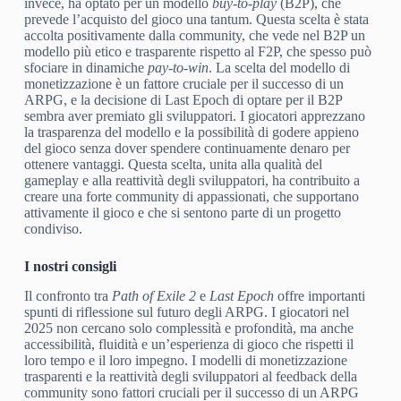
invece, ha optato per un modello
buy-to-play
(B2P), che
prevede l’acquisto del gioco una tantum. Questa scelta è stata
accolta positivamente dalla community, che vede nel B2P un
modello più etico e trasparente rispetto al F2P, che spesso può
sfociare in dinamiche
pay-to-win
. La scelta del modello di
monetizzazione è un fattore cruciale per il successo di un
ARPG, e la decisione di Last Epoch di optare per il B2P
sembra aver premiato gli sviluppatori. I giocatori apprezzano
la trasparenza del modello e la possibilità di godere appieno
del gioco senza dover spendere continuamente denaro per
ottenere vantaggi. Questa scelta, unita alla qualità del
gameplay e alla reattività degli sviluppatori, ha contribuito a
creare una forte community di appassionati, che supportano
attivamente il gioco e che si sentono parte di un progetto
condiviso.
I nostri consigli
Il confronto tra
Path of Exile 2
e
Last Epoch
offre importanti
spunti di riflessione sul futuro degli ARPG. I giocatori nel
2025 non cercano solo complessità e profondità, ma anche
accessibilità, fluidità e un’esperienza di gioco che rispetti il
loro tempo e il loro impegno. I modelli di monetizzazione
trasparenti e la reattività degli sviluppatori al feedback della
community sono fattori cruciali per il successo di un ARPG