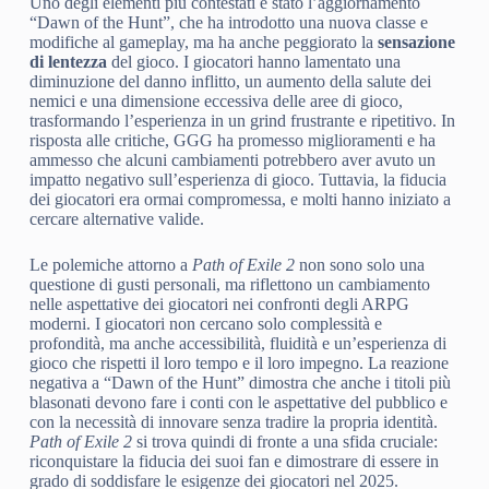
Uno degli elementi più contestati è stato l’aggiornamento
“Dawn of the Hunt”, che ha introdotto una nuova classe e
modifiche al gameplay, ma ha anche peggiorato la
sensazione
di lentezza
del gioco. I giocatori hanno lamentato una
diminuzione del danno inflitto, un aumento della salute dei
nemici e una dimensione eccessiva delle aree di gioco,
trasformando l’esperienza in un grind frustrante e ripetitivo. In
risposta alle critiche, GGG ha promesso miglioramenti e ha
ammesso che alcuni cambiamenti potrebbero aver avuto un
impatto negativo sull’esperienza di gioco. Tuttavia, la fiducia
dei giocatori era ormai compromessa, e molti hanno iniziato a
cercare alternative valide.
Le polemiche attorno a
Path of Exile 2
non sono solo una
questione di gusti personali, ma riflettono un cambiamento
nelle aspettative dei giocatori nei confronti degli ARPG
moderni. I giocatori non cercano solo complessità e
profondità, ma anche accessibilità, fluidità e un’esperienza di
gioco che rispetti il loro tempo e il loro impegno. La reazione
negativa a “Dawn of the Hunt” dimostra che anche i titoli più
blasonati devono fare i conti con le aspettative del pubblico e
con la necessità di innovare senza tradire la propria identità.
Path of Exile 2
si trova quindi di fronte a una sfida cruciale:
riconquistare la fiducia dei suoi fan e dimostrare di essere in
grado di soddisfare le esigenze dei giocatori nel 2025.