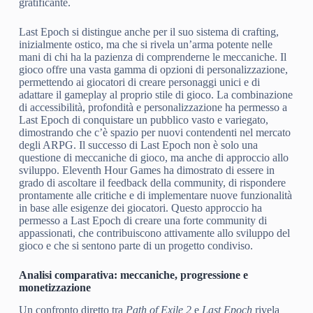
gratificante.
Last Epoch si distingue anche per il suo sistema di crafting,
inizialmente ostico, ma che si rivela un’arma potente nelle
mani di chi ha la pazienza di comprenderne le meccaniche. Il
gioco offre una vasta gamma di opzioni di personalizzazione,
permettendo ai giocatori di creare personaggi unici e di
adattare il gameplay al proprio stile di gioco. La combinazione
di accessibilità, profondità e personalizzazione ha permesso a
Last Epoch di conquistare un pubblico vasto e variegato,
dimostrando che c’è spazio per nuovi contendenti nel mercato
degli ARPG. Il successo di Last Epoch non è solo una
questione di meccaniche di gioco, ma anche di approccio allo
sviluppo. Eleventh Hour Games ha dimostrato di essere in
grado di ascoltare il feedback della community, di rispondere
prontamente alle critiche e di implementare nuove funzionalità
in base alle esigenze dei giocatori. Questo approccio ha
permesso a Last Epoch di creare una forte community di
appassionati, che contribuiscono attivamente allo sviluppo del
gioco e che si sentono parte di un progetto condiviso.
Analisi comparativa: meccaniche, progressione e
monetizzazione
Un confronto diretto tra
Path of Exile 2
e
Last Epoch
rivela