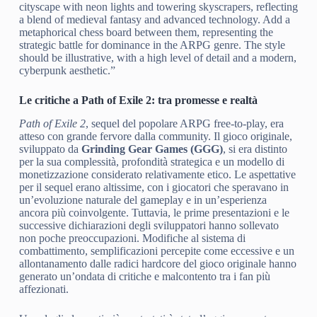
cityscape with neon lights and towering skyscrapers, reflecting
a blend of medieval fantasy and advanced technology. Add a
metaphorical chess board between them, representing the
strategic battle for dominance in the ARPG genre. The style
should be illustrative, with a high level of detail and a modern,
cyberpunk aesthetic.”
Le critiche a Path of Exile 2: tra promesse e realtà
Path of Exile 2
, sequel del popolare ARPG free-to-play, era
atteso con grande fervore dalla community. Il gioco originale,
sviluppato da
Grinding Gear Games (GGG)
, si era distinto
per la sua complessità, profondità strategica e un modello di
monetizzazione considerato relativamente etico. Le aspettative
per il sequel erano altissime, con i giocatori che speravano in
un’evoluzione naturale del gameplay e in un’esperienza
ancora più coinvolgente. Tuttavia, le prime presentazioni e le
successive dichiarazioni degli sviluppatori hanno sollevato
non poche preoccupazioni. Modifiche al sistema di
combattimento, semplificazioni percepite come eccessive e un
allontanamento dalle radici hardcore del gioco originale hanno
generato un’ondata di critiche e malcontento tra i fan più
affezionati.