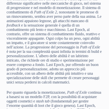
differenze significative nelle meccaniche di gioco, nel sistema
di progressione e nel modello di monetizzazione. Il sistema di
combattimento di
Path of Exile 2
, nonostante le promesse di
un rinnovamento, sembra aver perso parte della sua anima. Le
animazioni appaiono legnose, gli attacchi mancano di
feedback
e la sensazione generale è quella di un
combattimento più lento e macchinoso. Last Epoch, al
contrario, offre un sistema di combattimento fluido, reattivo e
visceralmente appagante. Ogni colpo ha un peso, ogni abilità
un impatto, e il giocatore si sente costantemente coinvolto
nell’azione. La progressione del personaggio in
Path of Exile
è nota per la sua complessità quasi infinita in termini di build e
personalizzazione. L’albero delle abilità è un labirinto
intricato, che richiede ore di studio e sperimentazione per
essere compreso a fondo. Last Epoch, pur offrendo un buon
grado di personalizzazione, adotta un approccio più
accessibile, con un albero delle abilità più intuitivo e una
specializzazione delle skill che permette di creare personaggi
unici senza perdersi in calcoli matematici.
Per quanto riguarda la monetizzazione,
Path of Exile
continua
a basarsi su un modello F2P, con la possibilità di acquistare
oggetti cosmetici e
stash tab
(fondamentali per gestire
l’enorme quantità di loot che il gioco genera). Last Epoch,