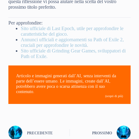
questa riflessione vi possa aiutare nella scelta del vostro
prossimo titolo preferito.
Per approfondire:
Sito ufficiale di Last Epoch, utile per approfondire le
caratteristiche del gioco.
Annunci ufficiali e aggiornamenti su Path of Exile 2,
cruciali per approfondire le novità.
Sito ufficiale di Grinding Gear Games, sviluppatori di
Path of Exile.
Articolo e immagini generati dall’AI, senza interventi da
parte dell’essere umano. Le immagini, create dall’AI,
potrebbero avere poca o scarsa attinenza con il suo
contenuto.
(scopri di più)
PRECEDENTE
PROSSIMO