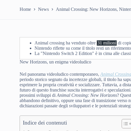
Home
News
Animal Crossing: New Horizons, Nintend
Animal crossing ha venduto oltre
31 milioni
di copi
Nintendo riflette su come il titolo resti un riferiment
La "Nintendo Switch 2 Edition" è in cima alle classi
New Horizons, un enigma videoludico
Nel panorama videoludico contemporaneo,
Animal Crossin
periodo storico segnato da incertezze globali, il titolo ha sa
esprimere la propria creatività e socializzare. Tuttavia, a dis
futuro di questo franchise suscita interrogativi e speculazio
prossimi sviluppi di
Animal Crossing: New Horizons
? Ques
abbandono definitivo, oppure una fase di transizione verso nuo
dichiarazioni passate degli sviluppatori e le potenziali stra
Indice dei contenuti