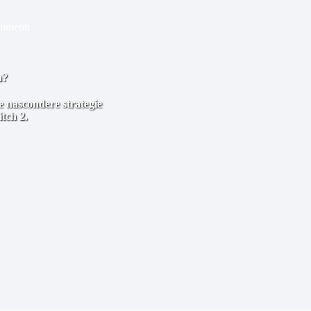
mmenti
a?
e nascondere strategie
tch 2.