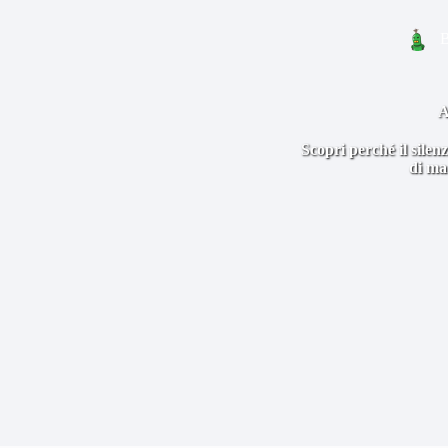
A
Scopri perché il sile
di ma