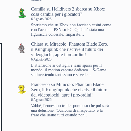
Camilla
su
Helldivers 2 sbarca su Xbox:
cosa cambia per i giocatori?
6 Agosto 2026
Speriamo che su Xbox non facciano casini come
con l'account PSN su PC. Quella è stata una
figuraccia colossale. Imparate…
Chiara
su
Miracolo: Phantom Blade Zero,
il Kungfupunk che riscrive il futuro dei
videogiochi, apre i pre-ordini!
6 Agosto 2026
L'attenzione ai dettagli, i team sparsi per il
mondo, il motion capture dedicato... S-Game
sta investendo tantissimo e si vede.…
Francesco
su
Miracolo: Phantom Blade
Zero, il Kungfupunk che riscrive il futuro
dei videogiochi, apre i pre-ordini!
6 Agosto 2026
Vabbè, l'ennesimo trailer pomposo che poi sarà
una delusione. 'Qualcosa di inaspettato' è la
frase che usano tutti quando non…