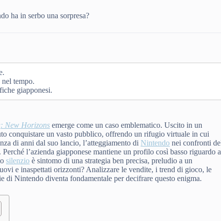
o ha in serbo una sorpresa?
e.
o nel tempo.
fiche giapponesi.
g: New Horizons
emerge come un caso emblematico. Uscito in un
puto conquistare un vasto pubblico, offrendo un rifugio virtuale in cui
tanza di anni dal suo lancio, l’atteggiamento di
Nintendo
nei confronti de
ni. Perché l’azienda giapponese mantiene un profilo così basso riguardo a
to
silenzio
è sintomo di una strategia ben precisa, preludio a un
vi e inaspettati orizzonti? Analizzare le vendite, i trend di gioco, le
tegie di Nintendo diventa fondamentale per decifrare questo enigma.