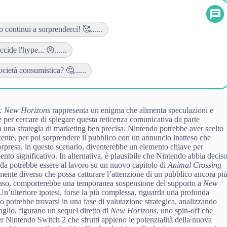
continui a sorprenderci! 🥰......
ide l'hype... 😠......
cietà consumistica? 🤔......
: New Horizons
rappresenta un enigma che alimenta speculazioni e
te per cercare di spiegare questa reticenza comunicativa da parte
n una strategia di marketing ben precisa. Nintendo potrebbe aver scelto
scente, per poi sorprendere il pubblico con un annuncio inatteso che
orpresa, in questo scenario, diventerebbe un elemento chiave per
to significativo. In alternativa, è plausibile che Nintendo abbia decis
ienda potrebbe essere al lavoro su un nuovo capitolo di
Animal Crossing
ente diverso che possa catturare l’attenzione di un pubblico ancora pi
o caso, comporterebbe una temporanea sospensione del supporto a
New
e. Un’ulteriore ipotesi, forse la più complessa, riguarda una profonda
o potrebbe trovarsi in una fase di valutazione strategica, analizzando
 vaglio, figurano un sequel diretto di
New Horizons
, uno spin-off che
r Nintendo Switch 2 che sfrutti appieno le potenzialità della nuova