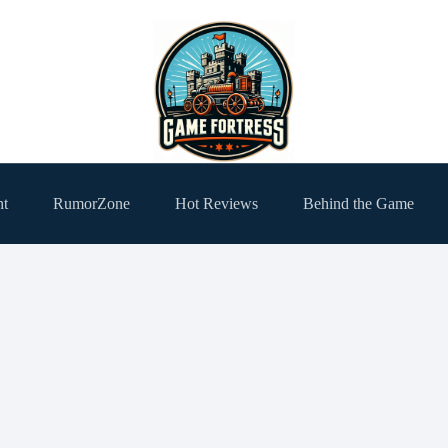
ht
RumorZone
Hot Reviews
Behind the Game