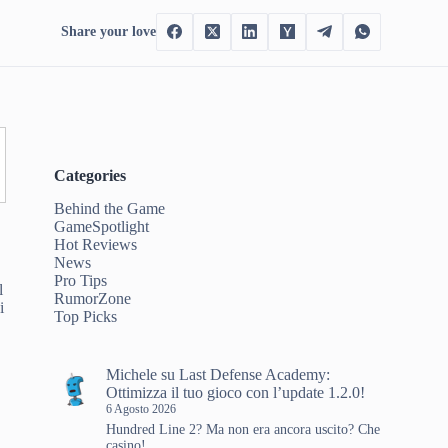
Share your love
Categories
Behind the Game
GameSpotlight
Hot Reviews
News
Pro Tips
l
RumorZone
i
Top Picks
Michele
su
Last Defense Academy:
Ottimizza il tuo gioco con l’update 1.2.0!
6 Agosto 2026
Hundred Line 2? Ma non era ancora uscito? Che
casino!