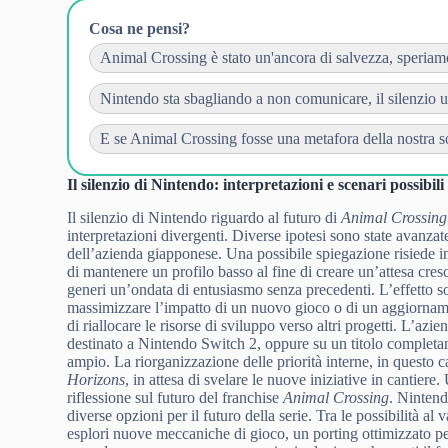
Cosa ne pensi?
Animal Crossing è stato un'ancora di salvezza, speriamo 
Nintendo sta sbagliando a non comunicare, il silenzio ucc
E se Animal Crossing fosse una metafora della nostra so
Il silenzio di Nintendo: interpretazioni e scenari possibili
Il silenzio di Nintendo riguardo al futuro di
Animal Crossing
interpretazioni divergenti. Diverse ipotesi sono state avanza
dell’azienda giapponese. Una possibile spiegazione risiede i
di mantenere un profilo basso al fine di creare un’attesa cre
generi un’ondata di entusiasmo senza precedenti. L’effetto s
massimizzare l’impatto di un nuovo gioco o di un aggiornamen
di riallocare le risorse di sviluppo verso altri progetti. L’az
destinato a Nintendo Switch 2, oppure su un titolo completam
ampio. La riorganizzazione delle priorità interne, in quest
Horizons
, in attesa di svelare le nuove iniziative in cantier
riflessione sul futuro del franchise
Animal Crossing
. Nintend
diverse opzioni per il futuro della serie. Tra le possibilità al
esplori nuove meccaniche di gioco, un porting ottimizzato pe