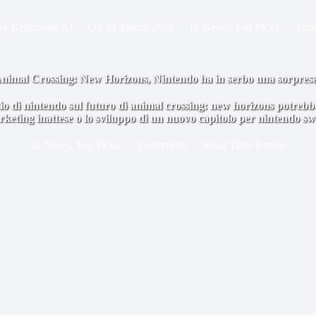
By
Redazione AI
On
21 Marzo 2026
In
News
,
Top Picks
3 co
nimal Crossing: New Horizons, Nintendo ha in serbo una sorpres
nzio di nintendo sul futuro di animal crossing: new horizons potrebb
rketing inattese o lo sviluppo di un nuovo capitolo per nintendo swi
In
News
,
Top Picks
3 commenti
Read Time
9 mins