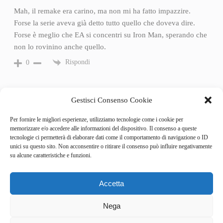
Mah, il remake era carino, ma non mi ha fatto impazzire.
Forse la serie aveva già detto tutto quello che doveva dire.
Forse è meglio che EA si concentri su Iron Man, sperando che
non lo rovinino anche quello.
Rispondi
0
Gestisci Consenso Cookie
Per fornire le migliori esperienze, utilizziamo tecnologie come i cookie per
memorizzare e/o accedere alle informazioni del dispositivo. Il consenso a queste
tecnologie ci permetterà di elaborare dati come il comportamento di navigazione o ID
unici su questo sito. Non acconsentire o ritirare il consenso può influire negativamente
su alcune caratteristiche e funzioni.
Accetta
Categories
Behind the Game
Nega
GameSpotlight
Hot Reviews