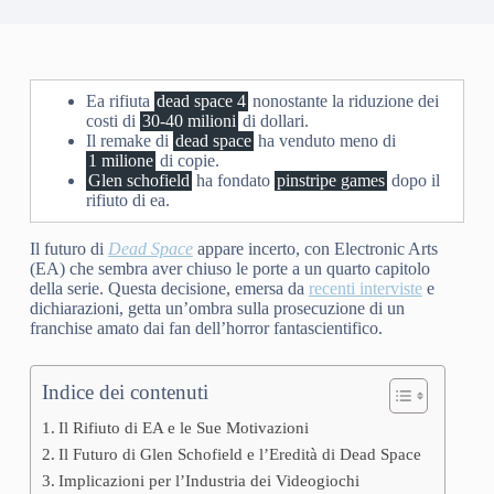
Ea rifiuta
dead space 4
nonostante la riduzione dei
costi di
30-40 milioni
di dollari.
Il remake di
dead space
ha venduto meno di
1 milione
di copie.
Glen schofield
ha fondato
pinstripe games
dopo il
rifiuto di ea.
Il futuro di
Dead Space
appare incerto, con Electronic Arts
(EA) che sembra aver chiuso le porte a un quarto capitolo
della serie. Questa decisione, emersa da
recenti interviste
e
dichiarazioni, getta un’ombra sulla prosecuzione di un
franchise amato dai fan dell’horror fantascientifico.
Indice dei contenuti
Il Rifiuto di EA e le Sue Motivazioni
Il Futuro di Glen Schofield e l’Eredità di Dead Space
Implicazioni per l’Industria dei Videogiochi