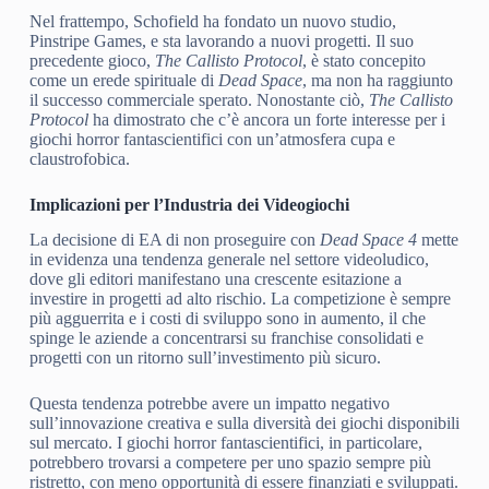
Nel frattempo, Schofield ha fondato un nuovo studio,
Pinstripe Games, e sta lavorando a nuovi progetti. Il suo
precedente gioco,
The Callisto Protocol
, è stato concepito
come un erede spirituale di
Dead Space
, ma non ha raggiunto
il successo commerciale sperato. Nonostante ciò,
The Callisto
Protocol
ha dimostrato che c’è ancora un forte interesse per i
giochi horror fantascientifici con un’atmosfera cupa e
claustrofobica.
Implicazioni per l’Industria dei Videogiochi
La decisione di EA di non proseguire con
Dead Space 4
mette
in evidenza una tendenza generale nel settore videoludico,
dove gli editori manifestano una crescente esitazione a
investire in progetti ad alto rischio. La competizione è sempre
più agguerrita e i costi di sviluppo sono in aumento, il che
spinge le aziende a concentrarsi su franchise consolidati e
progetti con un ritorno sull’investimento più sicuro.
Questa tendenza potrebbe avere un impatto negativo
sull’innovazione creativa e sulla diversità dei giochi disponibili
sul mercato. I giochi horror fantascientifici, in particolare,
potrebbero trovarsi a competere per uno spazio sempre più
ristretto, con meno opportunità di essere finanziati e sviluppati.