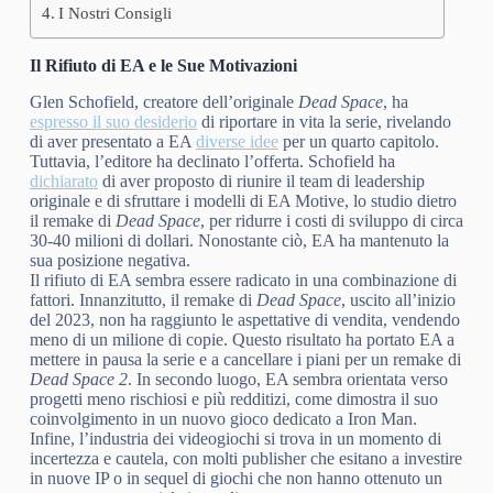
I Nostri Consigli
Il Rifiuto di EA e le Sue Motivazioni
Glen Schofield, creatore dell’originale
Dead Space
, ha
espresso il suo desiderio
di riportare in vita la serie, rivelando
di aver presentato a EA
diverse idee
per un quarto capitolo.
Tuttavia, l’editore ha declinato l’offerta. Schofield ha
dichiarato
di aver proposto di riunire il team di leadership
originale e di sfruttare i modelli di EA Motive, lo studio dietro
il remake di
Dead Space
, per ridurre i costi di sviluppo di circa
30-40 milioni di dollari. Nonostante ciò, EA ha mantenuto la
sua posizione negativa.
Il rifiuto di EA sembra essere radicato in una combinazione di
fattori. Innanzitutto, il remake di
Dead Space
, uscito all’inizio
del 2023, non ha raggiunto le aspettative di vendita, vendendo
meno di un milione di copie. Questo risultato ha portato EA a
mettere in pausa la serie e a cancellare i piani per un remake di
Dead Space 2
. In secondo luogo, EA sembra orientata verso
progetti meno rischiosi e più redditizi, come dimostra il suo
coinvolgimento in un nuovo gioco dedicato a Iron Man.
Infine, l’industria dei videogiochi si trova in un momento di
incertezza e cautela, con molti publisher che esitano a investire
in nuove IP o in sequel di giochi che non hanno ottenuto un