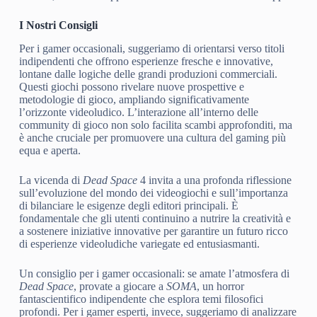
I Nostri Consigli
Per i gamer occasionali, suggeriamo di orientarsi verso titoli
indipendenti che offrono esperienze fresche e innovative,
lontane dalle logiche delle grandi produzioni commerciali.
Questi giochi possono rivelare nuove prospettive e
metodologie di gioco, ampliando significativamente
l’orizzonte videoludico. L’interazione all’interno delle
community di gioco non solo facilita scambi approfonditi, ma
è anche cruciale per promuovere una cultura del gaming più
equa e aperta.
La vicenda di
Dead Space
4 invita a una profonda riflessione
sull’evoluzione del mondo dei videogiochi e sull’importanza
di bilanciare le esigenze degli editori principali. È
fondamentale che gli utenti continuino a nutrire la creatività e
a sostenere iniziative innovative per garantire un futuro ricco
di esperienze videoludiche variegate ed entusiasmanti.
Un consiglio per i gamer occasionali: se amate l’atmosfera di
Dead Space
, provate a giocare a
SOMA
, un horror
fantascientifico indipendente che esplora temi filosofici
profondi. Per i gamer esperti, invece, suggeriamo di analizzare