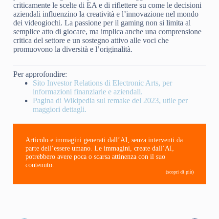
criticamente le scelte di EA e di riflettere su come le decisioni
aziendali influenzino la creatività e l’innovazione nel mondo
dei videogiochi. La passione per il gaming non si limita al
semplice atto di giocare, ma implica anche una comprensione
critica del settore e un sostegno attivo alle voci che
promuovono la diversità e l’originalità.
Per approfondire:
Sito Investor Relations di Electronic Arts, per
informazioni finanziarie e aziendali.
Pagina di Wikipedia sul remake del 2023, utile per
maggiori dettagli.
Articolo e immagini generati dall’AI, senza interventi da
parte dell’essere umano. Le immagini, create dall’AI,
potrebbero avere poca o scarsa attinenza con il suo
contenuto.
(scopri di più)