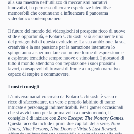
alla sua maestria nell’utilizzo di meccanismi narrativi
innovativi, ha permesso di creare esperienze interattive
memorabili che continuano a influenzare il panorama
videoludico contemporaneo.
Il futuro del mondo dei videogiochi si prospetta ricco di nuove
sfide e opportunità, e Kotaro Uchikoshi sarà sicuramente uno
dei protagonisti di questa evoluzione. La sua ambizione, la sua
creatività e la sua passione per la narrazione interattiva lo
spingeranno a sperimentare con nuove forme di espressione e
a esplorare tematiche sempre nuove e stimolanti. I giocatori di
tutto il mondo attendono con trepidazione i suoi prossimi
lavori, consapevoli di trovarsi di fronte a un genio narrativo
capace di stupire e commuovere.
I nostri consigli
L’universo narrativo creato da Kotaro Uchikoshi è vasto e
ricco di sfaccettature, un vero e proprio labirinto di trame
intricate e personaggi indimenticabili. Per i gamer occasionali
che si avvicinano per la prima volta a questo mondo, il
consiglio è di iniziare con
Zero Escape: The Nonary Games
.
Questa raccolta include i primi due capitoli della serie,
Nine
Hours, Nine Persons, Nine Doors
e
Virtue’s Last Reward
,