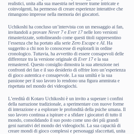
realistici, unita alla sua maestria nel tessere trame intricate e
coinvolgenti, ha permesso di creare esperienze interattive che
rimangono impresse nella memoria dei giocatori.
Uchikoshi ha concluso un’intervista con un messaggio ai fan,
invitandoli a provare
Never 7
e
Ever 17
nelle loro versioni
rimasterizzate, sottolineando come questi titoli rappresentino
l’essenza che ha portato alla serie
Zero Escape
e
AI
. Ha
suggerito a chi non lo conoscesse di esplorarli in ordine
cronologico. Tuttavia, ha avvertito di essere consapevoli delle
differenze tra la versione originale di
Ever 17
e la sua
remastered. Questo consiglio dimostra la sua attenzione nei
confronti dei fan e il suo desiderio di offrire loro un’esperienza
di gioco autentica e consapevole. La sua umiltà e la sua
passione per il suo lavoro lo rendono una figura ammirata e
rispettata nel mondo dei videogiochi.
L’eredità di Kotaro Uchikoshi è un invito a superare i confini
della narrazione tradizionale, a sperimentare con nuove forme
di interazione e a esplorare le profondità della psiche umana. Il
suo lavoro continua a ispirare e a sfidare i giocatori di tutto il
mondo, consolidando il suo posto come uno dei più grandi
geni narrativi del mondo dei videogiochi. La sua capacità di
creare mondi di gioco complessi e personaggi sfaccettati, unita