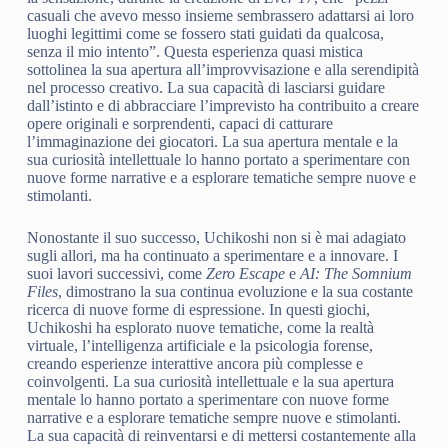
casuali che avevo messo insieme sembrassero adattarsi ai loro
luoghi legittimi come se fossero stati guidati da qualcosa,
senza il mio intento”. Questa esperienza quasi mistica
sottolinea la sua apertura all’improvvisazione e alla serendipità
nel processo creativo. La sua capacità di lasciarsi guidare
dall’istinto e di abbracciare l’imprevisto ha contribuito a creare
opere originali e sorprendenti, capaci di catturare
l’immaginazione dei giocatori. La sua apertura mentale e la
sua curiosità intellettuale lo hanno portato a sperimentare con
nuove forme narrative e a esplorare tematiche sempre nuove e
stimolanti.
Nonostante il suo successo, Uchikoshi non si è mai adagiato
sugli allori, ma ha continuato a sperimentare e a innovare. I
suoi lavori successivi, come
Zero Escape
e
AI: The Somnium
Files
, dimostrano la sua continua evoluzione e la sua costante
ricerca di nuove forme di espressione. In questi giochi,
Uchikoshi ha esplorato nuove tematiche, come la realtà
virtuale, l’intelligenza artificiale e la psicologia forense,
creando esperienze interattive ancora più complesse e
coinvolgenti. La sua curiosità intellettuale e la sua apertura
mentale lo hanno portato a sperimentare con nuove forme
narrative e a esplorare tematiche sempre nuove e stimolanti.
La sua capacità di reinventarsi e di mettersi costantemente alla