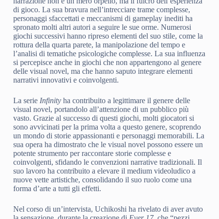
narrazione non è un mero orpello, ma il fulcro dell’esperienza
di gioco. La sua bravura nell’intrecciare trame complesse,
personaggi sfaccettati e meccanismi di gameplay inediti ha
spronato molti altri autori a seguire le sue orme. Numerosi
giochi successivi hanno ripreso elementi del suo stile, come la
rottura della quarta parete, la manipolazione del tempo e
l’analisi di tematiche psicologiche complesse. La sua influenza
si percepisce anche in giochi che non appartengono al genere
delle visual novel, ma che hanno saputo integrare elementi
narrativi innovativi e coinvolgenti.
La serie
Infinity
ha contribuito a legittimare il genere delle
visual novel, portandolo all’attenzione di un pubblico più
vasto. Grazie al successo di questi giochi, molti giocatori si
sono avvicinati per la prima volta a questo genere, scoprendo
un mondo di storie appassionanti e personaggi memorabili. La
sua opera ha dimostrato che le visual novel possono essere un
potente strumento per raccontare storie complesse e
coinvolgenti, sfidando le convenzioni narrative tradizionali. Il
suo lavoro ha contribuito a elevare il medium videoludico a
nuove vette artistiche, consolidando il suo ruolo come una
forma d’arte a tutti gli effetti.
Nel corso di un’intervista, Uchikoshi ha rivelato di aver avuto
la sensazione, durante la creazione di
Ever 17
, che “pezzi