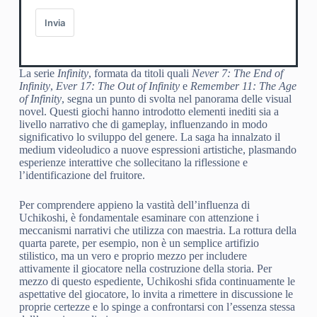
Invia
La serie
Infinity
, formata da titoli quali
Never 7: The End of
Infinity
,
Ever 17: The Out of Infinity
e
Remember 11: The Age
of Infinity
, segna un punto di svolta nel panorama delle visual
novel. Questi giochi hanno introdotto elementi inediti sia a
livello narrativo che di gameplay, influenzando in modo
significativo lo sviluppo del genere. La saga ha innalzato il
medium videoludico a nuove espressioni artistiche, plasmando
esperienze interattive che sollecitano la riflessione e
l’identificazione del fruitore.
Per comprendere appieno la vastità dell’influenza di
Uchikoshi, è fondamentale esaminare con attenzione i
meccanismi narrativi che utilizza con maestria. La rottura della
quarta parete, per esempio, non è un semplice artifizio
stilistico, ma un vero e proprio mezzo per includere
attivamente il giocatore nella costruzione della storia. Per
mezzo di questo espediente, Uchikoshi sfida continuamente le
aspettative del giocatore, lo invita a rimettere in discussione le
proprie certezze e lo spinge a confrontarsi con l’essenza stessa