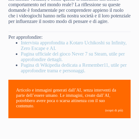
comportamento nel mondo reale? La riflessione su queste
domande è fondamentale per comprendere appieno il ruolo
che i videogiochi hanno nella nostra società e il loro potenziale
per influenzare il nostro modo di pensare e di agire.
Per approfondire:
Intervista approfondita a Kotaro Uchikoshi su Infinity,
Zero Escape e AI.
Pagina ufficiale del gioco Never 7 su Steam, utile per
approfondire dettagli.
Pagina di Wikipedia dedicata a Remember11, utile per
approfondire trama e personaggi.
Articolo e immagini generati dall’AI, senza interventi da
parte dell’essere umano. Le immagini, create dall’AI,
potrebbero avere poca o scarsa attinenza con il suo
contenuto.
(scopri di più)