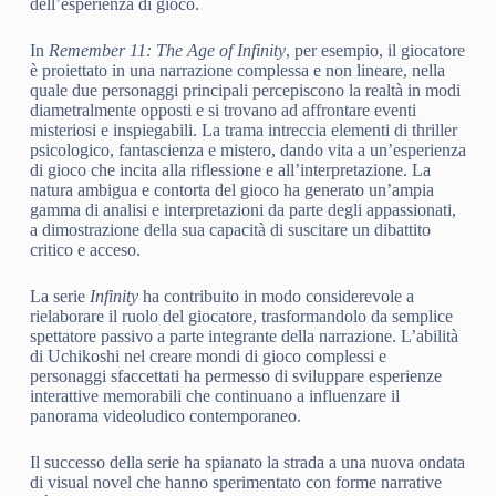
dell’esperienza di gioco.
In
Remember 11: The Age of Infinity
, per esempio, il giocatore
è proiettato in una narrazione complessa e non lineare, nella
quale due personaggi principali percepiscono la realtà in modi
diametralmente opposti e si trovano ad affrontare eventi
misteriosi e inspiegabili. La trama intreccia elementi di thriller
psicologico, fantascienza e mistero, dando vita a un’esperienza
di gioco che incita alla riflessione e all’interpretazione. La
natura ambigua e contorta del gioco ha generato un’ampia
gamma di analisi e interpretazioni da parte degli appassionati,
a dimostrazione della sua capacità di suscitare un dibattito
critico e acceso.
La serie
Infinity
ha contribuito in modo considerevole a
rielaborare il ruolo del giocatore, trasformandolo da semplice
spettatore passivo a parte integrante della narrazione. L’abilità
di Uchikoshi nel creare mondi di gioco complessi e
personaggi sfaccettati ha permesso di sviluppare esperienze
interattive memorabili che continuano a influenzare il
panorama videoludico contemporaneo.
Il successo della serie ha spianato la strada a una nuova ondata
di visual novel che hanno sperimentato con forme narrative