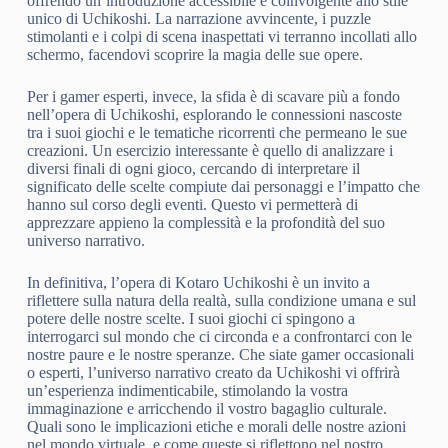
offrendo un’introduzione accessibile e coinvolgente allo stile
unico di Uchikoshi. La narrazione avvincente, i puzzle
stimolanti e i colpi di scena inaspettati vi terranno incollati allo
schermo, facendovi scoprire la magia delle sue opere.
Per i gamer esperti, invece, la sfida è di scavare più a fondo
nell’opera di Uchikoshi, esplorando le connessioni nascoste
tra i suoi giochi e le tematiche ricorrenti che permeano le sue
creazioni. Un esercizio interessante è quello di analizzare i
diversi finali di ogni gioco, cercando di interpretare il
significato delle scelte compiute dai personaggi e l’impatto che
hanno sul corso degli eventi. Questo vi permetterà di
apprezzare appieno la complessità e la profondità del suo
universo narrativo.
In definitiva, l’opera di Kotaro Uchikoshi è un invito a
riflettere sulla natura della realtà, sulla condizione umana e sul
potere delle nostre scelte. I suoi giochi ci spingono a
interrogarci sul mondo che ci circonda e a confrontarci con le
nostre paure e le nostre speranze. Che siate gamer occasionali
o esperti, l’universo narrativo creato da Uchikoshi vi offrirà
un’esperienza indimenticabile, stimolando la vostra
immaginazione e arricchendo il vostro bagaglio culturale.
Quali sono le implicazioni etiche e morali delle nostre azioni
nel mondo virtuale, e come queste si riflettono nel nostro