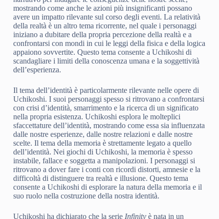
mostrando come anche le azioni più insignificanti possano
avere un impatto rilevante sul corso degli eventi. La relatività
della realtà è un altro tema ricorrente, nel quale i personaggi
iniziano a dubitare della propria percezione della realtà e a
confrontarsi con mondi in cui le leggi della fisica e della logica
appaiono sovvertite. Questo tema consente a Uchikoshi di
scandagliare i limiti della conoscenza umana e la soggettività
dell’esperienza.
Il tema dell’identità è particolarmente rilevante nelle opere di
Uchikoshi. I suoi personaggi spesso si ritrovano a confrontarsi
con crisi d’identità, smarrimento e la ricerca di un significato
nella propria esistenza. Uchikoshi esplora le molteplici
sfaccettature dell’identità, mostrando come essa sia influenzata
dalle nostre esperienze, dalle nostre relazioni e dalle nostre
scelte. Il tema della memoria è strettamente legato a quello
dell’identità. Nei giochi di Uchikoshi, la memoria è spesso
instabile, fallace e soggetta a manipolazioni. I personaggi si
ritrovano a dover fare i conti con ricordi distorti, amnesie e la
difficoltà di distinguere tra realtà e illusione. Questo tema
consente a Uchikoshi di esplorare la natura della memoria e il
suo ruolo nella costruzione della nostra identità.
Uchikoshi ha dichiarato che la serie
Infinity
è nata in un