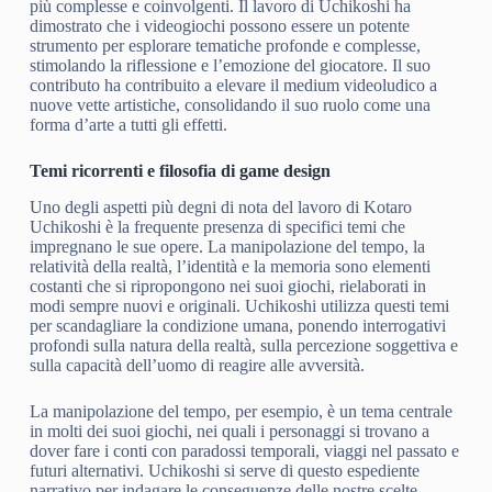
più complesse e coinvolgenti. Il lavoro di Uchikoshi ha
dimostrato che i videogiochi possono essere un potente
strumento per esplorare tematiche profonde e complesse,
stimolando la riflessione e l’emozione del giocatore. Il suo
contributo ha contribuito a elevare il medium videoludico a
nuove vette artistiche, consolidando il suo ruolo come una
forma d’arte a tutti gli effetti.
Temi ricorrenti e filosofia di game design
Uno degli aspetti più degni di nota del lavoro di Kotaro
Uchikoshi è la frequente presenza di specifici temi che
impregnano le sue opere. La manipolazione del tempo, la
relatività della realtà, l’identità e la memoria sono elementi
costanti che si ripropongono nei suoi giochi, rielaborati in
modi sempre nuovi e originali. Uchikoshi utilizza questi temi
per scandagliare la condizione umana, ponendo interrogativi
profondi sulla natura della realtà, sulla percezione soggettiva e
sulla capacità dell’uomo di reagire alle avversità.
La manipolazione del tempo, per esempio, è un tema centrale
in molti dei suoi giochi, nei quali i personaggi si trovano a
dover fare i conti con paradossi temporali, viaggi nel passato e
futuri alternativi. Uchikoshi si serve di questo espediente
narrativo per indagare le conseguenze delle nostre scelte,