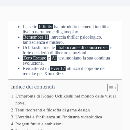
La serie
Infinity
ha introdotto elementi inediti a
livello narrativo e di gameplay.
Remember 11
intreccia thriller psicologico,
fantascienza e mistero.
Uchikoshi: mente
"traboccante di conoscenze"
e
forte desiderio di liberare emozioni.
Zero Escape
e
AI
testimoniano la sua continua
evoluzione.
Remastered di
Ever 17
utilizza il copione del
remake per Xbox 360.
Indice dei contenuti
L’impronta di Kotaro Uchikoshi nel mondo delle visual
novel
Temi ricorrenti e filosofia di game design
L’eredità e l’influenza sull’industria videoludica
Progetti futuri e ambizioni