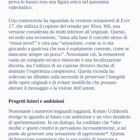
prova lo hanno reso una figura
unica
nel panorama
videoludico.
Una controversia ha riguardato la versione remastered di
Ever
17
, che utilizza il copione del remake per Xbox 360, una
versione considerata da molti inferiore all’originale. Questo,
secondo una recensione, “mina alla base il concetto stesso di
‘visual novel'” e crea una “sensazione, come se si stia
giocando a qualcosa che non è esattamente coerente, come se
mancasse sempre un pezzo”. Nonostante ciò, la remastered
vanta un comparto tecnico rinnovato e una localizzazione
discreta, ma l’utilizzo di un copione divisivo rischia di
sminuire l’esperienza complessiva. Questa vicenda ha
sollevato un dibattito sulla necessità di preservare l’integrità
delle opere originali e di evitare modifiche che possano
alterare il messaggio o la visione dell’autore.
Progetti futuri e ambizioni
Nonostante i numerosi traguardi raggiunti, Kotaro Uchikoshi
rivolge lo sguardo al futuro con ambizione e un vivo desiderio
di sperimentazione. In un dialogo, ha confidato che *
idee
inedite e spunti creativi lo pervadono incessantemente, a tal
punto da generare una sensazione di oppressione
*. Questa
dichiarazione suggerisce che la sua voglia di innovare e