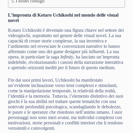
I nostri consigli
L’impronta di Kotaro Uchikoshi nel mondo delle visual
novel
Kotaro Uchikoshi è diventato una figura chiave nel settore dei
videogiochi, soprattutto nel genere delle visual novel. La sua
capacità di creare storie complesse, la sua inventiva e
l’ardimento nel rovesciare le convenzioni narrative lo hanno
affermato come uno dei game designer più influenti. La sua
opera, in particolare la saga
Infinity
, ha lasciato un’impronta
indelebile, rivoluzionando i canoni della narrazione interattiva
e aprendo orizzonti inediti per il futuro di questo medium.
Fin dai suoi primi lavori, Uchikoshi ha manifestato
un’evidente inclinazione verso temi complessi e stimolanti,
come la manipolazione temporale, la relatività della realtà,
l’identità e la memoria. Tuttavia, l’elemento distintivo dei suoi
giochi è la sua abilità nel trattare queste tematiche con una
notevole profondità psicologica, scandagliando le debolezze,
le paure e le speranze che risiedono nell’animo umano. I suoi
personaggi non sono meri avatar, ma individui complessi con
motivazioni, storie personali e conflitti interiori che li rendono
verosimili e coinvolgenti.