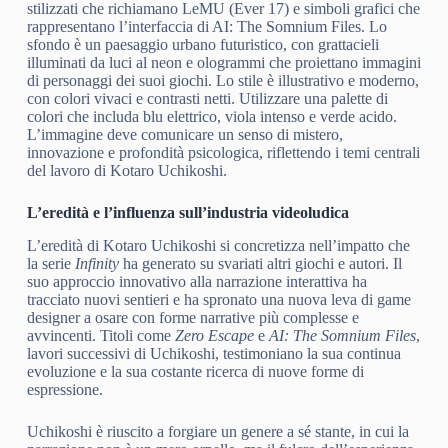
stilizzati che richiamano LeMU (Ever 17) e simboli grafici che
rappresentano l’interfaccia di AI: The Somnium Files. Lo
sfondo è un paesaggio urbano futuristico, con grattacieli
illuminati da luci al neon e ologrammi che proiettano immagini
di personaggi dei suoi giochi. Lo stile è illustrativo e moderno,
con colori vivaci e contrasti netti. Utilizzare una palette di
colori che includa blu elettrico, viola intenso e verde acido.
L’immagine deve comunicare un senso di mistero,
innovazione e profondità psicologica, riflettendo i temi centrali
del lavoro di Kotaro Uchikoshi.
L’eredità e l’influenza sull’industria videoludica
L’eredità di Kotaro Uchikoshi si concretizza nell’impatto che
la serie
Infinity
ha generato su svariati altri giochi e autori. Il
suo approccio innovativo alla narrazione interattiva ha
tracciato nuovi sentieri e ha spronato una nuova leva di game
designer a osare con forme narrative più complesse e
avvincenti. Titoli come
Zero Escape
e
AI: The Somnium Files
,
lavori successivi di Uchikoshi, testimoniano la sua continua
evoluzione e la sua costante ricerca di nuove forme di
espressione.
Uchikoshi è riuscito a forgiare un genere a sé stante, in cui la