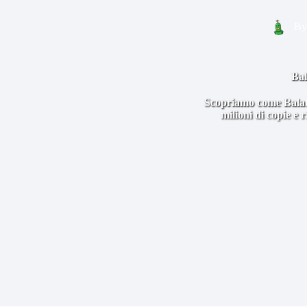
By
Bal
Scopriamo come Balatr
milioni di copie e