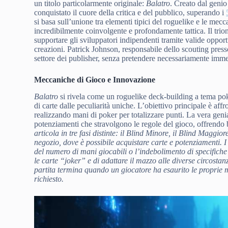
un titolo particolarmente originale:
Balatro
. Creato dal genio
conquistato il cuore della critica e del pubblico, superando i
si basa sull’unione tra elementi tipici del roguelike e le me
incredibilmente coinvolgente e profondamente tattica. Il tri
supportare gli sviluppatori indipendenti tramite valide opport
creazioni. Patrick Johnson, responsabile dello scouting presso
settore dei publisher, senza pretendere necessariamente immed
Meccaniche di Gioco e Innovazione
Balatro
si rivela come un roguelike deck-building a tema poke
di carte dalle peculiarità uniche. L’obiettivo principale è affro
realizzando mani di poker per totalizzare punti. La vera geniali
potenziamenti che stravolgono le regole del gioco, offrendo bo
articola in tre fasi distinte: il Blind Minore, il Blind Maggior
negozio, dove è possibile acquistare carte e potenziamenti. 
del numero di mani giocabili o l’indebolimento di specifiche c
le carte “joker” e di adattare il mazzo alle diverse circosta
partita termina quando un giocatore ha esaurito le proprie m
richiesto.