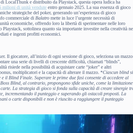
 di LocalThunk e distribuito da Playstack, questa opera ludica ha
5 milioni di unità vendute
entro gennaio 2025. La sua essenza di gioco
ccaniche strategiche del poker, generando un’esperienza di gioco
onfo commerciale di
Balatro
mette in luce l’urgente necessità di
unità economiche, offrendo loro la libertà di sperimentare nelle loro
 Playstack, sottolinea quanto sia importante investire nella creatività ne
iati e ingenti profitti economici.
r. Il giocatore, all’inizio di ogni sessione di gioco, seleziona un mazzo
ntare una serie di livelli di crescente difficoltà, chiamati “blinds”,
tà risiede nella possibilità di acquistare carte “joker” e altri
nus, moltiplicatori e la capacità di alterare il mazzo. *
Ciascun blind s
e e il Blind Finale
. Superare le prime due fasi consente di accedere al
I Boss Blind, al contrario, propongono sfide uniche, come la limitazione
arte. La strategia di gioco si fonda sulla capacità di creare sinergie tr
nze, incrementando il punteggio e superando gli ostacoli proposti. La
ani o carte disponibili e non è riuscito a raggiungere il punteggio