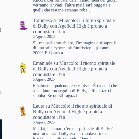
Ancora con 'sti calendari? Tanto metà dei giochi
verranno rinviati, l'altra metà sarà buggata e
quelli che restano saranno roba…
Tommaso
su
Miracolo: il ritorno spirituale
di Bully con Agefield High è pronto a
l
conquistare i fan!
5 Agosto 2026
Sì, ma parliamo chiaro, l'immagine qui sopra è
di uno stile cyberpunk futuristico... gli anni
2000? E i jeans a…
Emanuele
su
Miracolo: il ritorno spirituale
di Bully con Agefield High è pronto a
conquistare i fan!
i
5 Agosto 2026
Finalmente qualcuno che capisce! È da anni che
aspettiamo un seguito di Bully, e Rockstar ci
a
snobba. Se questi ragazzi…
Laura
su
Miracolo: il ritorno spirituale di
Bully con Agefield High è pronto a
conquistare i fan!
5 Agosto 2026
Ma dai, chiamarlo 'erede spirituale' di Bully è
una forzatura! Bully era un capolavoro di
Rockstar, un altro mondo. Questi…