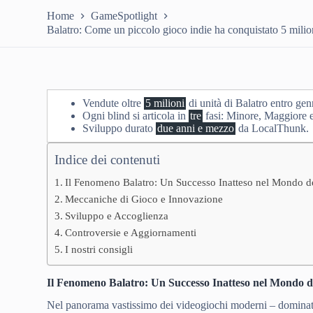
Home
GameSpotlight
Balatro: Come un piccolo gioco indie ha conquistato 5 milion
Vendute oltre
5 milioni
di unità di Balatro entro ge
Ogni blind si articola in
tre
fasi: Minore, Maggiore e
Sviluppo durato
due anni e mezzo
da LocalThunk.
Indice dei contenuti
Il Fenomeno Balatro: Un Successo Inatteso nel Mondo d
Meccaniche di Gioco e Innovazione
Sviluppo e Accoglienza
Controversie e Aggiornamenti
I nostri consigli
Il Fenomeno Balatro: Un Successo Inatteso nel Mondo d
Nel panorama vastissimo dei videogiochi moderni – dominato