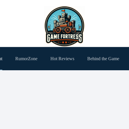
ht
RumorZone
Hot Reviews
Behind the Game