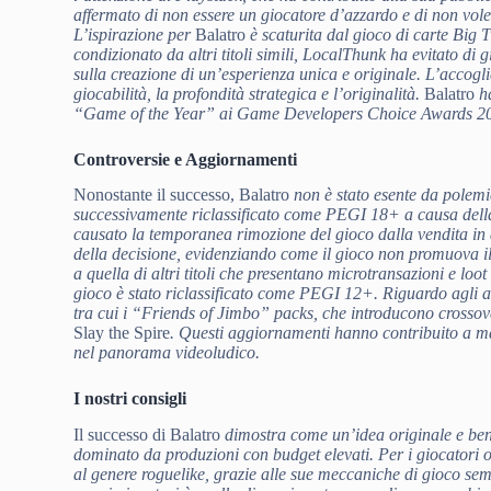
affermato di non essere un giocatore d’azzardo e di non voler
L’ispirazione per
Balatro
è scaturita dal gioco di carte Big 
condizionato da altri titoli simili, LocalThunk ha evitato di 
sulla creazione di un’esperienza unica e originale. L’accogli
giocabilità, la profondità strategica e l’originalità.
Balatro
ha
“Game of the Year” ai Game Developers Choice Awards 2
Controversie e Aggiornamenti
Nonostante il successo, Balatro
non è stato esente da polemi
successivamente riclassificato come PEGI 18+ a causa dell
causato la temporanea rimozione del gioco dalla vendita in 
della decisione, evidenziando come il gioco non promuova il 
a quella di altri titoli che presentano microtransazioni e lo
gioco è stato riclassificato come PEGI 12+. Riguardo agli
tra cui i “Friends of Jimbo” packs, che introducono crosso
Slay the Spire
. Questi aggiornamenti hanno contribuito a man
nel panorama videoludico.
I nostri consigli
Il successo di Balatro
dimostra come un’idea originale e ben
dominato da produzioni con budget elevati. Per i giocatori 
al genere roguelike, grazie alle sue meccaniche di gioco semp