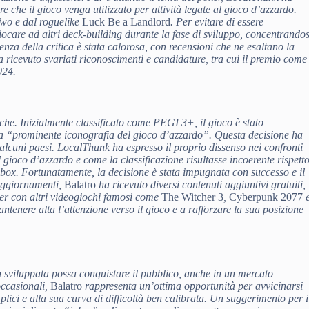
e che il gioco venga utilizzato per attività legate al gioco d’azzardo.
Two e dal roguelike
Luck Be a Landlord
. Per evitare di essere
giocare ad altri deck-building durante la fase di sviluppo, concentrandos
enza della critica è stata calorosa, con recensioni che ne esaltano la
 ricevuto svariati riconoscimenti e candidature, tra cui il premio come
024.
che. Inizialmente classificato come PEGI 3+, il gioco è stato
a “prominente iconografia del gioco d’azzardo”. Questa decisione ha
alcuni paesi. LocalThunk ha espresso il proprio dissenso nei confronti
gioco d’azzardo e come la classificazione risultasse incoerente rispett
ot box. Fortunatamente, la decisione è stata impugnata con successo e il
 aggiornamenti,
Balatro
ha ricevuto diversi contenuti aggiuntivi gratuiti,
ver con altri videogiochi famosi come
The Witcher 3
,
Cyberpunk 2077
tenere alta l’attenzione verso il gioco e a rafforzare la sua posizione
 sviluppata possa conquistare il pubblico, anche in un mercato
occasionali,
Balatro
rappresenta un’ottima opportunità per avvicinarsi
lici e alla sua curva di difficoltà ben calibrata. Un suggerimento per i