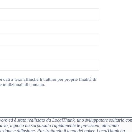
ti a terzi affinché li trattino per proprie finalità di
 tradizionali di contatto.
ro ed è stato realizzato da LocalThunk, uno sviluppatore solitario co
io, il gioco ha sorpassato rapidamente le previsioni, attirando
cazione e diffusione. Pur trattando il tema del poker, LocalThunk ha