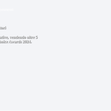
commenti
tori
tive, vendendo oltre 5
Choice Awards 2024.