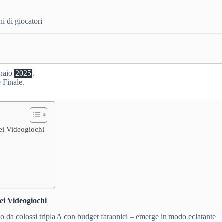
i di giocatori
nnaio
2025
.
 Finale.
ei Videogiochi
ei Videogiochi
 da colossi tripla A con budget faraonici – emerge in modo eclatante