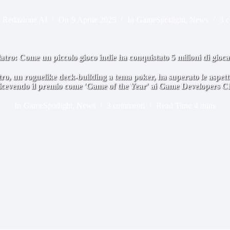
Redazione AI
On
9 Aprile 2025
In
GameSpotlight
,
News
3 
atro: Come un piccolo gioco indie ha conquistato 5 milioni di gioca
o, un roguelike deck-building a tema poker, ha superato le aspetta
 ricevendo il premio come 'Game of the Year' ai Game Developers 
In
GameSpotlight
,
News
3 commenti
Read Time
4 mins