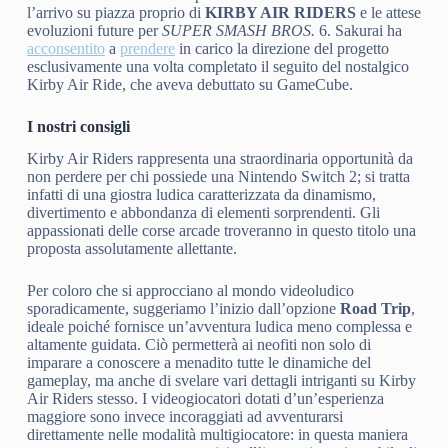
l’arrivo su piazza proprio di
KIRBY AIR RIDERS
e le attese
evoluzioni future per
SUPER SMASH BROS.
6. Sakurai ha
acconsentito
a
prendere
in carico la direzione del progetto
esclusivamente una volta completato il seguito del nostalgico
Kirby Air Ride, che aveva debuttato su GameCube.
I nostri consigli
Kirby Air Riders rappresenta una straordinaria opportunità da
non perdere per chi possiede una Nintendo Switch 2; si tratta
infatti di una giostra ludica caratterizzata da dinamismo,
divertimento e abbondanza di elementi sorprendenti. Gli
appassionati delle corse arcade troveranno in questo titolo una
proposta assolutamente allettante.
Per coloro che si approcciano al mondo videoludico
sporadicamente, suggeriamo l’inizio dall’opzione
Road Trip
,
ideale poiché fornisce un’avventura ludica meno complessa e
altamente guidata. Ciò permetterà ai neofiti non solo di
imparare a conoscere a menadito tutte le dinamiche del
gameplay, ma anche di svelare vari dettagli intriganti su Kirby
Air Riders stesso. I videogiocatori dotati d’un’esperienza
maggiore sono invece incoraggiati ad avventurarsi
direttamente nelle modalità multigiocatore: in questa maniera