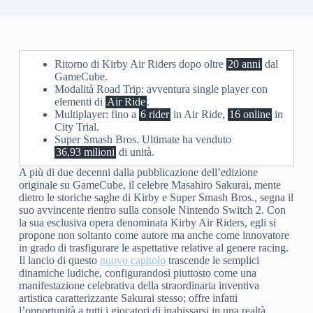
Ritorno di Kirby Air Riders dopo oltre
20 anni
dal
GameCube.
Modalità Road Trip: avventura single player con
elementi di
Air Ride
.
Multiplayer: fino a
6 rider
in Air Ride,
16 online
in
City Trial.
Super Smash Bros. Ultimate ha venduto
36,93 milioni
di unità.
A più di due decenni dalla pubblicazione dell’edizione
originale su GameCube, il celebre Masahiro Sakurai, mente
dietro le storiche saghe di Kirby e Super Smash Bros., segna il
suo avvincente rientro sulla console Nintendo Switch 2. Con
la sua esclusiva opera denominata Kirby Air Riders, egli si
propone non soltanto come autore ma anche come innovatore
in grado di trasfigurare le aspettative relative al genere racing.
Il lancio di questo
nuovo capitolo
trascende le semplici
dinamiche ludiche, configurandosi piuttosto come una
manifestazione celebrativa della straordinaria inventiva
artistica caratterizzante Sakurai stesso; offre infatti
l’opportunità a tutti i giocatori di inabissarsi in una realtà