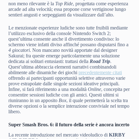
non meno rilevante è la
Top Ride
, progettata come esperienza
arcade ad alta velocità; essa propone corse vertiginose lungo
sentieri angusti e serpeggianti da visualizzare dall’alto.
Le menzionate esperienze ludiche sono tutte fruibili mediante
l’utilizzo esclusivo della console Nintendo Switch 2;
quest’ultima consente anche il divertimento condiviso: lo
schermo viene infatti diviso affinché possano disputarsi fino a
4 giocatori
. Non mancano novità apportate dal designer
Sakurai; fra queste emerge particolarmente una soluzione
dedicata ai solitari entusiasti: trattasi della
Road Trip
.
Quest’ultima abbraccia elementi narrativi combinandoli
abilmente alle dinamiche dei giochi
precedentemente citati
offrendo ai partecipanti opportunità selettive attraverso varie
prove estrapolate dalle singole sezioni ideative principali.
Infine, si farà riferimento a una modalità
Online
, concepita per
consentire sessioni ludiche con gli amici. Questi ultimi si
riuniranno in un apposito
Box
, il quale permetterà la scelta tra
diverse opzioni o la semplice interazione conviviale nel tempo
libero.
Super Smash Bros. 6: il futuro della serie è ancora incerto
La recente introduzione nel mercato videoludico di
KIRBY