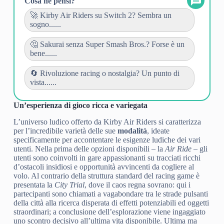
Cosa ne pensi?
🚀 Kirby Air Riders su Switch 2? Sembra un
sogno......
🤔 Sakurai senza Super Smash Bros.? Forse è un
bene......
🔄️ Rivoluzione racing o nostalgia? Un punto di
vista......
Un’esperienza di gioco ricca e variegata
L’universo ludico offerto da Kirby Air Riders si caratterizza
per l’incredibile varietà delle sue
modalità
, ideate
specificamente per accontentare le esigenze ludiche dei vari
utenti. Nella prima delle opzioni disponibili – la
Air Ride
– gli
utenti sono coinvolti in gare appassionanti su tracciati ricchi
d’ostacoli insidiosi e opportunità avvincenti da cogliere al
volo. Al contrario della struttura standard del racing game è
presentata la
City Trial
, dove il caos regna sovrano: qui i
partecipanti sono chiamati a vagabondare tra le strade pulsanti
della città alla ricerca disperata di effetti potenziabili ed oggetti
straordinari; a conclusione dell’esplorazione viene ingaggiato
uno scontro decisivo all’ultima vita disponibile. Ultima ma