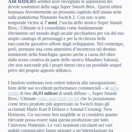
AIR RIDERS
sembra aver risvegliato le aspirazioni dei
devoti sostenitori della saga
Super Smash Bros.
. Questi ultimi
bramano ferventemente un prossimo capitolo dell’amata serie
sulla piattaforma Nintendo Switch 2. Con uno scarto
temporale vicino ai
7 anni
, l’uscita dello storico Super Smash
Bros.: Ultimate si è consolidata come fondamentale
riferimento nel mondo degli arcade picchiaduro per via del suo
ampio catalogo di personaggi e per la ricchezza delle
meccaniche giocative offerte dagli sviluppatori. Nel contempo,
però, permane una certa atmosfera d’incertezza sul destino
imminente della franchigia; questo anche a causa del ritiro
dalla scena creativa da parte dello storico Masahiro Sakurai,
che non nasconde più i propri timori circa un possibile sequel
privo del proprio apporto stilistico.
I fandom sembrano non cedere tuttavia alla rassegnazione;
forte delle sue eccellenti performance commerciali – si
parla
infatti
di ben
36,93 milioni
di unità diffuse –, Super Smash
Bros.: Ultimate
vanta oggi titoli record
che lo posizionano
come terzo prodotto più apprezzato su Switch dopo gli
acclamati Mario Kart 8 Deluxe e Animal Crossing: New
Horizons. Un successo ben tangibile se si considera quanto
rilevante possa essere stata questa produzione per tutto
l’universo Nintendo. Le voci insistenti circolanti nei vari
ambiti comunicativi fanno pensare a un’interrelazione tra