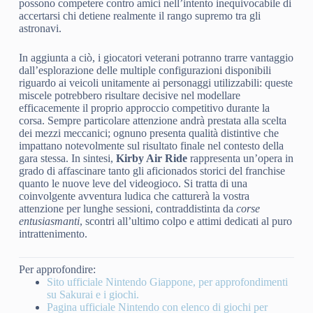
possono competere contro amici nell’intento inequivocabile di
accertarsi chi detiene realmente il rango supremo tra gli
astronavi.
In aggiunta a ciò, i giocatori veterani potranno trarre vantaggio
dall’esplorazione delle multiple configurazioni disponibili
riguardo ai veicoli unitamente ai personaggi utilizzabili: queste
miscele potrebbero risultare decisive nel modellare
efficacemente il proprio approccio competitivo durante la
corsa. Sempre particolare attenzione andrà prestata alla scelta
dei mezzi meccanici; ognuno presenta qualità distintive che
impattano notevolmente sul risultato finale nel contesto della
gara stessa. In sintesi,
Kirby Air Ride
rappresenta un’opera in
grado di affascinare tanto gli aficionados storici del franchise
quanto le nuove leve del videogioco. Si tratta di una
coinvolgente avventura ludica che catturerà la vostra
attenzione per lunghe sessioni, contraddistinta da
corse
entusiasmanti
, scontri all’ultimo colpo e attimi dedicati al puro
intrattenimento.
Per approfondire:
Sito ufficiale Nintendo Giappone, per approfondimenti
su Sakurai e i giochi.
Pagina ufficiale Nintendo con elenco di giochi per