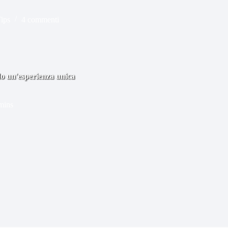
Tips
4 commenti
ndo un'esperienza unica
mins