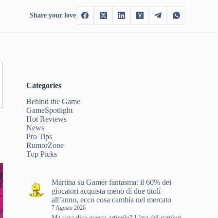
Share your love
Categories
Behind the Game
GameSpotlight
Hot Reviews
News
,
Pro Tips
RumorZone
Top Picks
Martina
su
Gamer fantasma: il 60% dei
giocatori acquista meno di due titoli
all’anno, ecco cosa cambia nel mercato
7 Agosto 2026
Ma cosa dice questo articolo? L'era del gaming