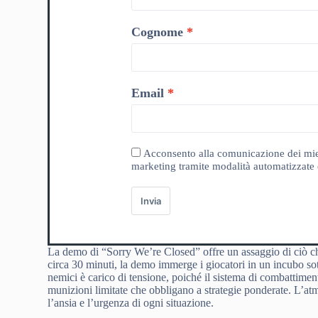
Cognome
Email
Acconsento alla comunicazione dei miei da
marketing tramite modalità automatizzate e
Invia
La demo di “Sorry We’re Closed” offre un assaggio di ciò ch
circa 30 minuti, la demo immerge i giocatori in un incubo sot
nemici è carico di tensione, poiché il sistema di combattimen
munizioni limitate che obbligano a strategie ponderate. L’at
l’ansia e l’urgenza di ogni situazione.