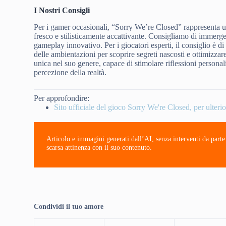
I Nostri Consigli
Per i gamer occasionali, “Sorry We’re Closed” rappresenta un
fresco e stilisticamente accattivante. Consigliamo di immerg
gameplay innovativo. Per i giocatori esperti, il consiglio è d
delle ambientazioni per scoprire segreti nascosti e ottimizzar
unica nel suo genere, capace di stimolare riflessioni person
percezione della realtà.
Per approfondire:
Sito ufficiale del gioco Sorry We're Closed, per ulterio
Articolo e immagini generati dall’AI, senza interventi da part
scarsa attinenza con il suo contenuto.
Condividi il tuo amore