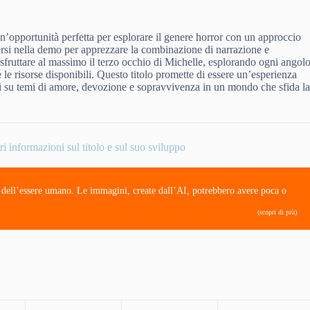
’opportunità perfetta per esplorare il genere horror con un approccio
ersi nella demo per apprezzare la combinazione di narrazione e
i sfruttare al massimo il terzo occhio di Michelle, esplorando ogni angol
e le risorse disponibili. Questo titolo promette di essere un’esperienza
ali su temi di amore, devozione e sopravvivenza in un mondo che sfida l
ri informazioni sul titolo e sul suo sviluppo
e dell’essere umano. Le immagini, create dall’AI, potrebbero avere poca o
(scopri di più)