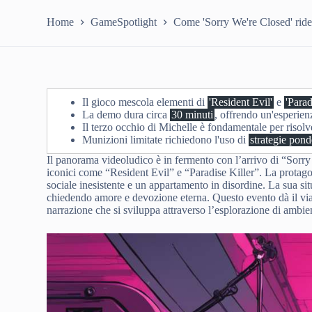
Home
GameSpotlight
Come 'Sorry We're Closed' ridef
Il gioco mescola elementi di
'Resident Evil'
e
'Parad
La demo dura circa
30 minuti
, offrendo un'esperien
Il terzo occhio di Michelle è fondamentale per risol
Munizioni limitate richiedono l'uso di
strategie pond
Il panorama videoludico è in fermento con l’arrivo di “Sorry
iconici come “Resident Evil” e “Paradise Killer”. La protagon
sociale inesistente e un appartamento in disordine. La sua s
chiedendo amore e devozione eterna. Questo evento dà il vi
narrazione che si sviluppa attraverso l’esplorazione di ambient