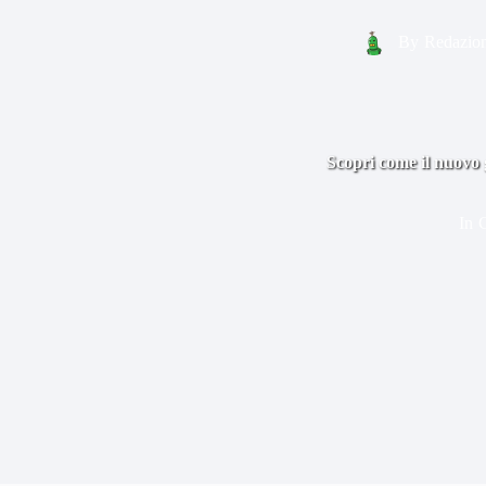
By
Redazio
Scopri come il nuovo g
In
G