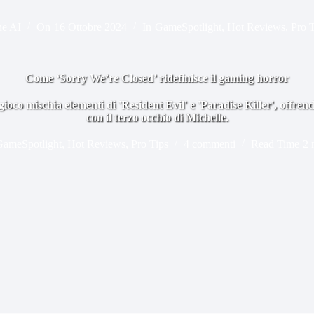
ne AI
On
16 Ottobre 2024
In
GameSpotlight
,
Hot Reviews
,
Pro 
Come ‘Sorry We’re Closed’ ridefinisce il gaming horror
ioco mischia elementi di 'Resident Evil' e 'Paradise Killer', offre
con il terzo occhio di Michelle.
ameSpotlight
,
Hot Reviews
,
Pro Tips
4 commenti
Read Time
2 