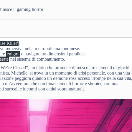
inisce il gaming horror
ise Killer'
.
za immersiva nella metropolitana londinese.
vere
enigmi
e navigare tra dimensioni parallele.
erate
nel sistema di combattimento.
 We’re Closed”, un titolo che promette di mescolare elementi di giochi
ista, Michelle, si trova in un momento di crisi personale, con una vita
ituazione peggiora quando un demone rosa acceso irrompe nella sua vita
a a un’avventura che combina elementi horror e shooter, con una
i surreali e incontri con entità soprannaturali.