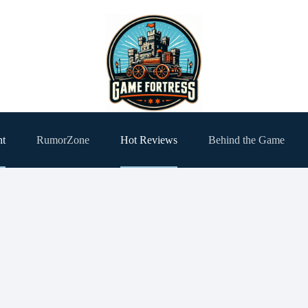
ht
RumorZone
Hot Reviews
Behind the Game