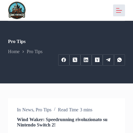
S
a
l
t
a
a
l
Pro Tips
c
o
Home
Pro Tips
n
t
e
n
u
t
o
In
News
,
Pro Tips
Read Time
3 mins
Wind Waker: Speedrunning rivoluzionato su
Nintendo Switch 2!