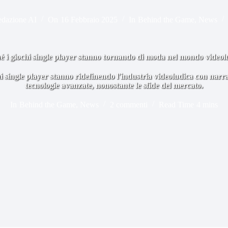
dazione AI
On
16 Febbraio 2025
In
Behind the Game
,
News
é i giochi single player stanno tornando di moda nel mondo videol
i single player stanno ridefinendo l'industria videoludica con narra
tecnologie avanzate, nonostante le sfide del mercato.
In
Behind the Game
,
News
2 commenti
Read Time
4 mins