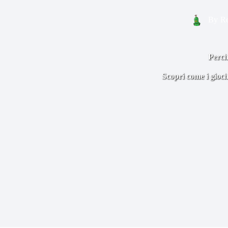
By
Re
Perch
Scopri come i gioch