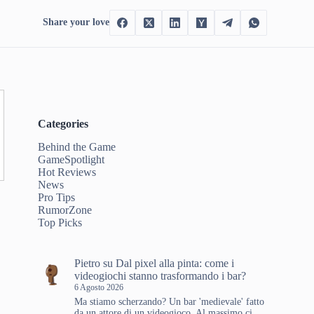
Share your love
Categories
Behind the Game
GameSpotlight
Hot Reviews
News
Pro Tips
RumorZone
Top Picks
Pietro
su
Dal pixel alla pinta: come i
videogiochi stanno trasformando i bar?
6 Agosto 2026
Ma stiamo scherzando? Un bar 'medievale' fatto
da un attore di un videogioco. Al massimo ci