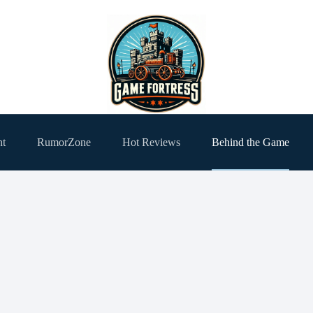
ht
RumorZone
Hot Reviews
Behind the Game