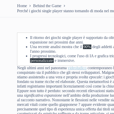
Home
Behind the Game
Perché i giochi single player stanno tornando di moda nel 
Il ritorno dei giochi single player è supportato da oltr
espansione nei prossimi due anni.
Una recente analisi mostra che il
90%
degli addetti 
l'anno prossimo.
I progressi tecnologici, come l'uso di IA e grafica t
personalizzate
e immersive.
Negli ultimi anni nel panorama
videoludico
contemporaneo ha
conquistato sia il pubblico che gli stessi sviluppatori. Malg
stiamo assistendo a una vera e propria
svolta epocale
: i gio
fondato su trame ricche ed elaborate. Questa metamorfosi è am
infatti registriamo importanti licenziamenti così come la chius
Eppure non tutto è perduto: secondo recenti rilevazioni stati
una
significativa espansione
nell’ambito della produzione lud
al racconto narrativo. Nonostante le flessioni nelle vendite 
mercati vitali come quello giapponese ? appare evidente quant
precisamente quel tipo di esperienza unica offerta dai titoli s
caratterizzati da
estetiche raffinate
e da trame articolate, si pr