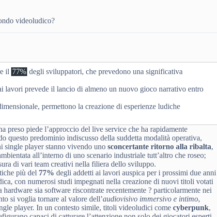
mondo videoludico?
e il
77%
degli sviluppatori, che prevedono una significativa
ai lavori prevede il lancio di almeno un nuovo gioco narrativo entro
ridimensionale, permettono la creazione di esperienze ludiche
 preso piede l’approccio del live service che ha rapidamente
rado questo predominio indiscusso della suddetta modalità operativa,
chi single player stanno vivendo uno
sconcertante ritorno alla ribalta
,
bientata all’interno di uno scenario industriale tutt’altro che roseo;
ura di vari team creativi nella filiera dello sviluppo.
stiche più del
77%
degli addetti ai lavori auspica per i prossimi due anni
ica, con numerosi studi impegnati nella creazione di nuovi titoli votati
sia hardware sia software riscontrate recentemente ? particolarmente nei
o si voglia tornare al valore dell’
audiovisivo immersivo e intimo
,
ingle player. In un contesto simile, titoli videoludici come
cyberpunk
,
efigurano capaci di catturare l’attenzione non solo dei giocatori esperti