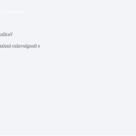
2 commenti
udico?
zioni coinvolgenti e