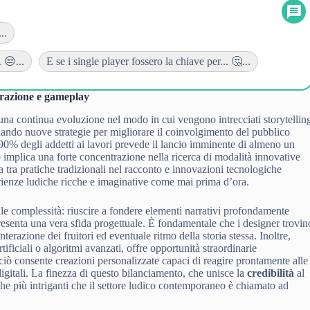
..
 😒...
E se i single player fossero la chiave per... 🤔...
arrazione e gameplay
 una continua evoluzione nel modo in cui vengono intrecciati storytellin
duando nuove strategie per migliorare il coinvolgimento del pubblico
l 90% degli addetti ai lavori prevede il lancio imminente di almeno un
implica una forte concentrazione nella ricerca di modalità innovative
ia tra pratiche tradizionali nel racconto e innovazioni tecnologiche
rienze ludiche ricche e imaginative come mai prima d’ora.
le complessità: riuscire a fondere elementi narrativi profondamente
senta una vera sfida progettuale. È fondamentale che i designer trovin
nterazione dei fruitori ed eventuale ritmo della storia stessa. Inoltre,
ificiali o algoritmi avanzati, offre opportunità straordinarie
; ciò consente creazioni personalizzate capaci di reagire prontamente alle
digitali. La finezza di questo bilanciamento, che unisce la
credibilità
al
che più intriganti che il settore ludico contemporaneo è chiamato ad