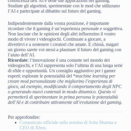
conoscenza dell’AI e delle sue applicazioni nel gaming.
Studiate gli algoritmi, sperimentate con le mod che utilizzano
l’AI e partecipate al dibattito sul futuro del gaming.
Indipendentemente dalla vostra posizione, è importante
ricordare che il gaming è un’esperienza personale e soggettiva.
Non lasciate che le opinioni degli altri influenzino il vostro
modo di vivere i videogiochi. Continuate a giocare, a
divertirvi e a sostenere i creatori che amate. E chissà, magari
un giorno sarete voi stessi a plasmare il futuro del gaming con
l’aiuto dell’AI.
Ricordate
: l’innovazione è una costante nel mondo dei
videogiochi, e l’AI rappresenta solo l’ultima di una lunga serie
di sfide e opportunità. Un consiglio aggiuntivo per i gamer
esperti: esplorate le potenzialità del *
machine learning
per
creare mod personalizzate che migliorino l’esperienza di
gioco, ad esempio, modificando il comportamento degli NPC
o generando nuovi contenuti in modo dinamico. Questo vi
permetterà di sperimentare in prima persona le potenzialità
dell’AI e di contribuire attivamente all’evoluzione del gaming.
Per approfondire:
Comunicato ufficiale sulla nomina di Asha Sharma a
CEO di Xbox.