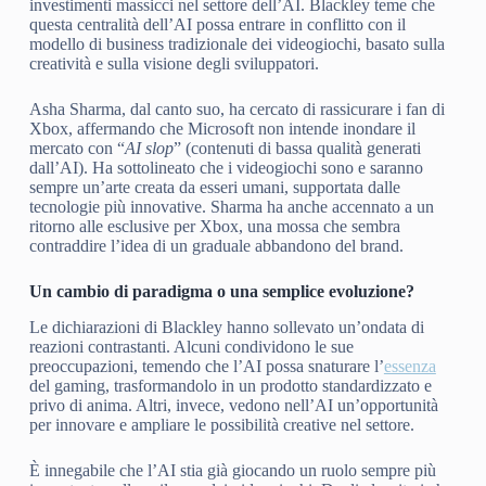
investimenti massicci nel settore dell’AI. Blackley teme che
questa centralità dell’AI possa entrare in conflitto con il
modello di business tradizionale dei videogiochi, basato sulla
creatività e sulla visione degli sviluppatori.
Asha Sharma, dal canto suo, ha cercato di rassicurare i fan di
Xbox, affermando che Microsoft non intende inondare il
mercato con “
AI slop
” (contenuti di bassa qualità generati
dall’AI). Ha sottolineato che i videogiochi sono e saranno
sempre un’arte creata da esseri umani, supportata dalle
tecnologie più innovative. Sharma ha anche accennato a un
ritorno alle esclusive per Xbox, una mossa che sembra
contraddire l’idea di un graduale abbandono del brand.
Un cambio di paradigma o una semplice evoluzione?
Le dichiarazioni di Blackley hanno sollevato un’ondata di
reazioni contrastanti. Alcuni condividono le sue
preoccupazioni, temendo che l’AI possa snaturare l’
essenza
del gaming, trasformandolo in un prodotto standardizzato e
privo di anima. Altri, invece, vedono nell’AI un’opportunità
per innovare e ampliare le possibilità creative nel settore.
È innegabile che l’AI stia già giocando un ruolo sempre più