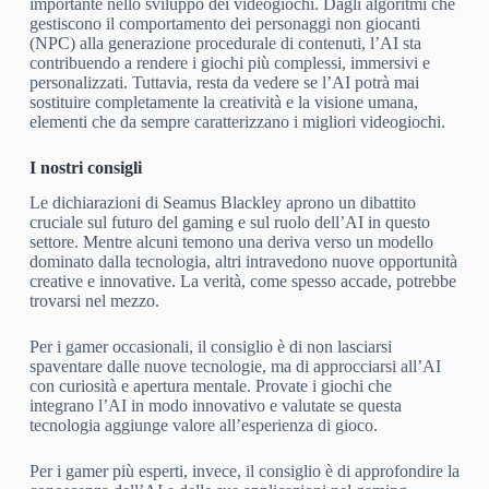
importante nello sviluppo dei videogiochi. Dagli algoritmi che
gestiscono il comportamento dei personaggi non giocanti
(NPC) alla generazione procedurale di contenuti, l’AI sta
contribuendo a rendere i giochi più complessi, immersivi e
personalizzati. Tuttavia, resta da vedere se l’AI potrà mai
sostituire completamente la creatività e la visione umana,
elementi che da sempre caratterizzano i migliori videogiochi.
I nostri consigli
Le dichiarazioni di Seamus Blackley aprono un dibattito
cruciale sul futuro del gaming e sul ruolo dell’AI in questo
settore. Mentre alcuni temono una deriva verso un modello
dominato dalla tecnologia, altri intravedono nuove opportunità
creative e innovative. La verità, come spesso accade, potrebbe
trovarsi nel mezzo.
Per i gamer occasionali, il consiglio è di non lasciarsi
spaventare dalle nuove tecnologie, ma di approcciarsi all’AI
con curiosità e apertura mentale. Provate i giochi che
integrano l’AI in modo innovativo e valutate se questa
tecnologia aggiunge valore all’esperienza di gioco.
Per i gamer più esperti, invece, il consiglio è di approfondire la