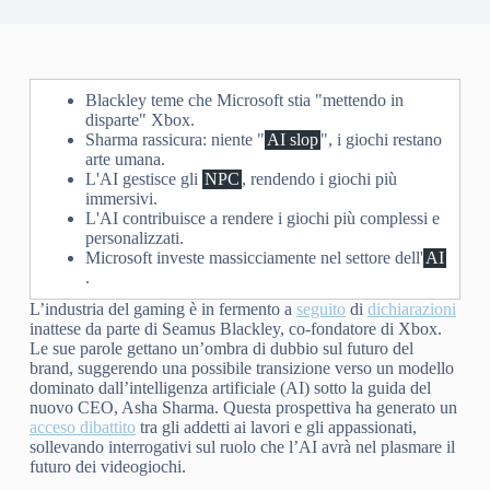
Blackley teme che Microsoft stia "mettendo in
disparte" Xbox.
Sharma rassicura: niente "
AI slop
", i giochi restano
arte umana.
L'AI gestisce gli
NPC
, rendendo i giochi più
immersivi.
L'AI contribuisce a rendere i giochi più complessi e
personalizzati.
Microsoft investe massicciamente nel settore dell'
AI
.
L’industria del gaming è in fermento a
seguito
di
dichiarazioni
inattese da parte di Seamus Blackley, co-fondatore di Xbox.
Le sue parole gettano un’ombra di dubbio sul futuro del
brand, suggerendo una possibile transizione verso un modello
dominato dall’intelligenza artificiale (AI) sotto la guida del
nuovo CEO, Asha Sharma. Questa prospettiva ha generato un
acceso dibattito
tra gli addetti ai lavori e gli appassionati,
sollevando interrogativi sul ruolo che l’AI avrà nel plasmare il
futuro dei videogiochi.