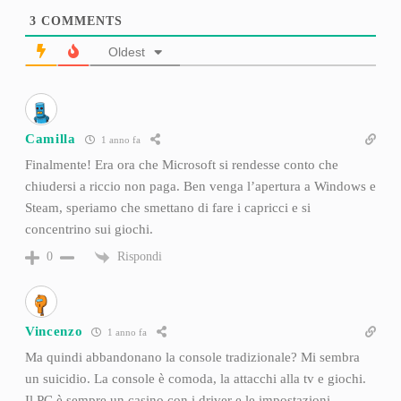
3
COMMENTS
Oldest
Camilla
1 anno fa
Finalmente! Era ora che Microsoft si rendesse conto che
chiudersi a riccio non paga. Ben venga l’apertura a Windows e
Steam, speriamo che smettano di fare i capricci e si
concentrino sui giochi.
Rispondi
0
Vincenzo
1 anno fa
Ma quindi abbandonano la console tradizionale? Mi sembra
un suicidio. La console è comoda, la attacchi alla tv e giochi.
Il PC è sempre un casino con i driver e le impostazioni.