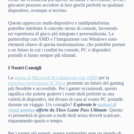
giocatori possono accedere ai loro giochi preferiti su qualsiasi
dispositivo, ovunque si trovino.
Questo approccio multi-dispositivo e multipiattaforma
potrebbe ridefinire il concetto stesso di console, favorendo
un’esperienza di gioco più integrata e personalizzata. La
partnership con AMD e l’integrazione con Windows sono
elementi chiave di questa trasformazione, che potrebbe portare
a un futuro in cui i confini tra console, PC e dispositivi
portatili si fanno sempre più sfumati.
I Nostri Consigli
La
mossa di Microsoft di collaborare con AMD
per la
prossima generazione di Xbox
promette un futuro del gaming
più flessibile e accessibile. Per i gamer occasionali, questo
significa che potrete godervi i vostri titoli preferiti su una
varietà di dispositivi, dal divano di casa al vostro PC portatile
durante un viaggio. Un consiglio?
Esplorate le
opzioni di
cloud gaming
offerte da Xbox Game Pass Ultimate
. Questo
vi permetterà di giocare a molti titoli senza doverli scaricare,
risparmiando spazio e tempo.
Per i gamer più esperti, questa partnership apre un mondo di