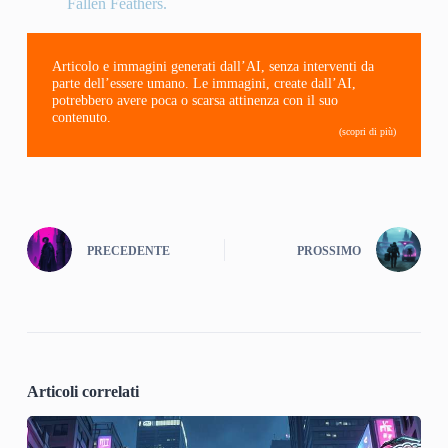
Fallen Feathers.
Articolo e immagini generati dall’AI, senza interventi da
parte dell’essere umano. Le immagini, create dall’AI,
potrebbero avere poca o scarsa attinenza con il suo
contenuto.
(scopri di più)
PRECEDENTE
PROSSIMO
Articoli correlati