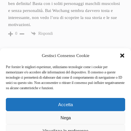
ben definita! Basta con i soliti personaggi maschili muscolosi
e senza personalità. Bai Wuchang sembra davvero tosta e
interessante, non vedo l’ora di scoprire la sua storia e le sue
motivazioni.
Rispondi
0
Gestisci Consenso Cookie
Per fornire le migliori esperienze, utilizziamo tecnologie come i cookie per
memorizzare e/o accedere alle informazioni del dispositivo. Il consenso a queste
tecnologie ci permetterà di elaborare dati come il comportamento di navigazione o ID
unici su questo sito. Non acconsentire o ritirare il consenso può influire negativamente
su alcune caratteristiche e funzioni.
Accetta
Categories
Behind the Game
Nega
GameSpotlight
Hot Reviews
2
News
Visualizza le preferenze