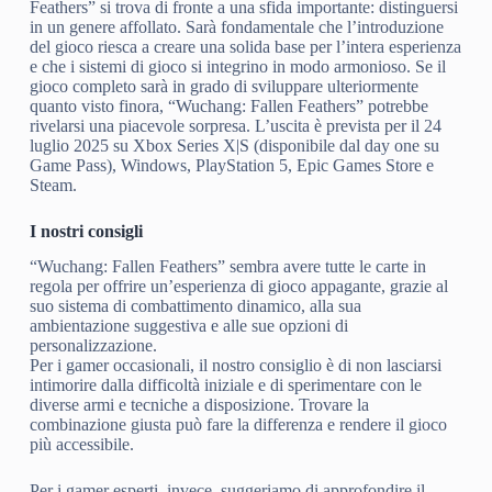
Feathers” si trova di fronte a una sfida importante: distinguersi
in un genere affollato. Sarà fondamentale che l’introduzione
del gioco riesca a creare una solida base per l’intera esperienza
e che i sistemi di gioco si integrino in modo armonioso. Se il
gioco completo sarà in grado di sviluppare ulteriormente
quanto visto finora, “Wuchang: Fallen Feathers” potrebbe
rivelarsi una piacevole sorpresa. L’uscita è prevista per il 24
luglio 2025 su Xbox Series X|S (disponibile dal day one su
Game Pass), Windows, PlayStation 5, Epic Games Store e
Steam.
I nostri consigli
“Wuchang: Fallen Feathers” sembra avere tutte le carte in
regola per offrire un’esperienza di gioco appagante, grazie al
suo sistema di combattimento dinamico, alla sua
ambientazione suggestiva e alle sue opzioni di
personalizzazione.
Per i gamer occasionali, il nostro consiglio è di non lasciarsi
intimorire dalla difficoltà iniziale e di sperimentare con le
diverse armi e tecniche a disposizione. Trovare la
combinazione giusta può fare la differenza e rendere il gioco
più accessibile.
Per i gamer esperti, invece, suggeriamo di approfondire il