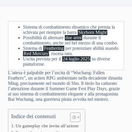
Sistema di combattimento dinamico che premia la
schivata per riempire la barra
Skyborn Might
.
Possibilità di alternare
due armi
durante il
combattimento, anche nel bel mezzo di una combo.
Sistema di
Feathering
per potenziare abilità usando
Red Mercury
, risorsa rara.
Uscita prevista per il
24 luglio 2025
su diverse
piattaforme.
L’attesa è palpabile per l’uscita di “Wuchang: Fallen
Feathers”, un action RPG ambientato nella decadente dinastia
Ming, precisamente nel mondo di Shu. Il titolo ha catturato
l’attenzione durante il Summer Game Fest Play Days, grazie
al suo sistema di combattimento elegante e alla protagonista
Bai Wuchang, una guerriera pirata avvolta nel mistero.
Indice dei contenuti
Un gameplay che invita all’azione