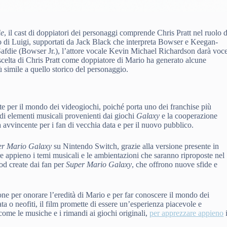
ie
, il cast di doppiatori dei personaggi comprende Chris Pratt nel ruolo d
di Luigi, supportati da Jack Black che interpreta Bowser e Keegan-
Safdie (Bowser Jr.), l’attore vocale Kevin Michael Richardson darà voc
scelta di Chris Pratt come doppiatore di Mario ha generato alcune
ù simile a quello storico del personaggio.
e per il mondo dei videogiochi, poiché porta uno dei franchise più
i elementi musicali provenienti dai giochi
Galaxy
e la cooperazione
 avvincente per i fan di vecchia data e per il nuovo pubblico.
er Mario Galaxy
su Nintendo Switch, grazie alla versione presente in
 appieno i temi musicali e le ambientazioni che saranno riproposte nel
mod create dai fan per
Super Mario Galaxy
, che offrono nuove sfide e
ne per onorare l’eredità di Mario e per far conoscere il mondo dei
a o neofiti, il film promette di essere un’esperienza piacevole e
 come le musiche e i rimandi ai giochi originali,
per apprezzare appieno
i