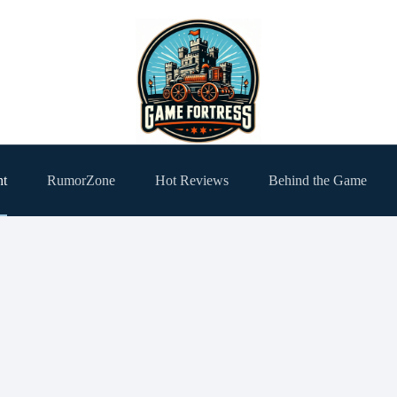
ht
RumorZone
Hot Reviews
Behind the Game