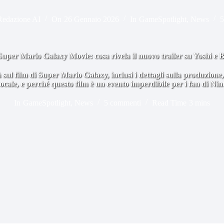
Redazione AI
On
26 Gennaio 2026
In
GameSpotlight
,
News
5
uper Mario Galaxy Movie: cosa rivela il nuovo trailer su Yoshi e 
 sul film di Super Mario Galaxy, inclusi i dettagli sulla produzione,
vocale, e perché questo film è un evento imperdibile per i fan di Nin
In
GameSpotlight
,
News
5 commenti
Read Time
3 mins