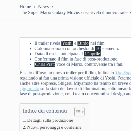
Home
News
The Super Mario Galaxy Movie: cosa rivela il nuovo trailer 
Il trailer rivela
Yoshi
e
Birdo
nel film.
Colonna sonora con orchestra di
70
elementi.
Data di uscita anticipata al
1° aprile
.
Confermato il film in fase di post-produzione.
Chris Pratt
voce di Mario, controversie tra i fan.
È stato diffuso un nuovo trailer per il film, intitolato
The Sup
regalando ai fan una prima visione ufficiale di Yoshi, l’eter
anche altre sorprese. Shigeru Miyamoto ha tenuto un breve di
aggiornato
sullo stato dei lavori di Illumination, sottolineand
fase di post-produzione, con i team concentrati sul design au
Indice dei contenuti
Dettagli sulla produzione
Nuovi personaggi e conferme