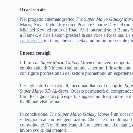
Il cast vocale
Nel progetto cinematografico
The Super Mario Galaxy Mov
Mario, Anya Taylor-Joy come Peach e Charlie Day nel ruolo 
Michael Key nel ruolo di Toad. Altri interpreti sono Benny 
a Kamek, e Brie Larson presterà la sua voce a Rosalina. La 
controversie
tra i fan, che si aspettavano un timbro vocale pi
I nostri consigli
Il film
The Super Mario Galaxy Movie
è un evento important
emblematici di Nintendo sul grande schermo. L’inserimento d
con figure professionali del settore promettono un’esperienza
Per i giocatori occasionali, raccomandiamo di riscoprire
Sup
Super Mario 3D All-Stars
. Questo permetterà di comprendere
film. Per i giocatori più esperti, suggeriamo di esplorare le 
livelli mai visti prima.
In conclusione,
The Super Mario Galaxy Movie
è un’occasio
videogiochi alle nuove generazioni. Che siate fan di lunga dat
coinvolgente. Non dimenticate di fare attenzione ai dettagli,
lavoro svolto dai creatori.