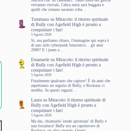
Ancora con 'sti calendari? Tanto metà dei giochi
verranno rinviati, l'altra metà sarà buggata e
quelli che restano saranno roba…
Tommaso
su
Miracolo: il ritorno spirituale
di Bully con Agefield High è pronto a
conquistare i fan!
5 Agosto 2026
Sì, ma parliamo chiaro, l'immagine qui sopra è
di uno stile cyberpunk futuristico... gli anni
2000? E i jeans a…
Emanuele
su
Miracolo: il ritorno spirituale
di Bully con Agefield High è pronto a
conquistare i fan!
5 Agosto 2026
Finalmente qualcuno che capisce! È da anni che
aspettiamo un seguito di Bully, e Rockstar ci
snobba. Se questi ragazzi…
Laura
su
Miracolo: il ritorno spirituale di
Bully con Agefield High è pronto a
conquistare i fan!
5 Agosto 2026
Ma dai, chiamarlo 'erede spirituale' di Bully è
una forzatura! Bully era un capolavoro di
Rockstar, un altro mondo. Questi…