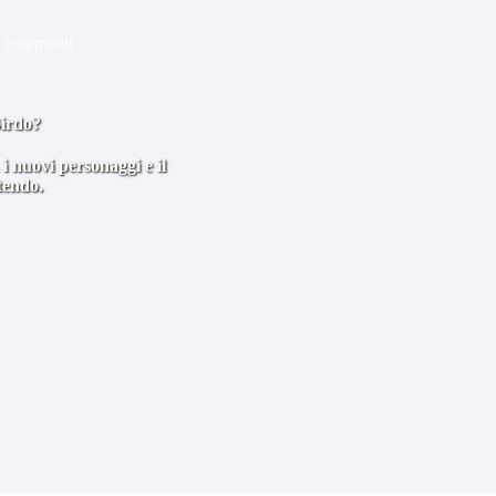
 commenti
Birdo?
 i nuovi personaggi e il
tendo.