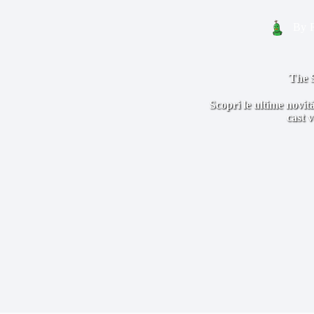
By
The S
Scopri le ultime novità
cast 