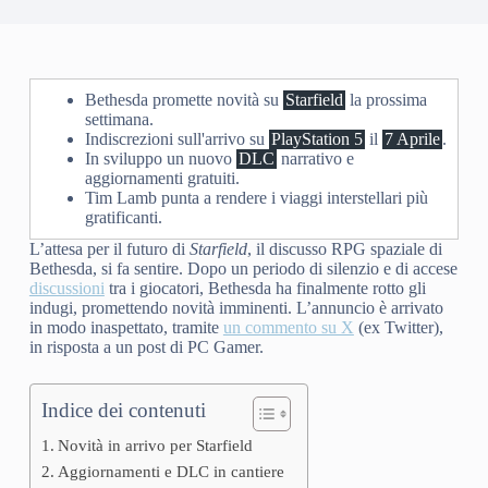
Bethesda promette novità su
Starfield
la prossima
settimana.
Indiscrezioni sull'arrivo su
PlayStation 5
il
7 Aprile
.
In sviluppo un nuovo
DLC
narrativo e
aggiornamenti gratuiti.
Tim Lamb punta a rendere i viaggi interstellari più
gratificanti.
L’attesa per il futuro di
Starfield
, il discusso RPG spaziale di
Bethesda, si fa sentire. Dopo un periodo di silenzio e di accese
discussioni
tra i giocatori, Bethesda ha finalmente rotto gli
indugi, promettendo novità imminenti. L’annuncio è arrivato
in modo inaspettato, tramite
un commento su X
(ex Twitter),
in risposta a un post di PC Gamer.
Indice dei contenuti
Novità in arrivo per Starfield
Aggiornamenti e DLC in cantiere