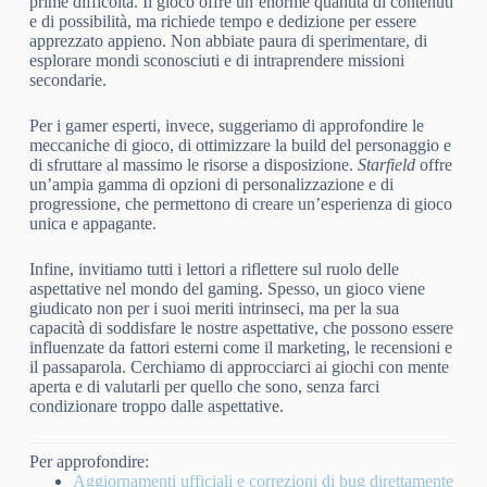
prime difficoltà. Il gioco offre un’enorme quantità di contenuti
e di possibilità, ma richiede tempo e dedizione per essere
apprezzato appieno. Non abbiate paura di sperimentare, di
esplorare mondi sconosciuti e di intraprendere missioni
secondarie.
Per i gamer esperti, invece, suggeriamo di approfondire le
meccaniche di gioco, di ottimizzare la build del personaggio e
di sfruttare al massimo le risorse a disposizione.
Starfield
offre
un’ampia gamma di opzioni di personalizzazione e di
progressione, che permettono di creare un’esperienza di gioco
unica e appagante.
Infine, invitiamo tutti i lettori a riflettere sul ruolo delle
aspettative nel mondo del gaming. Spesso, un gioco viene
giudicato non per i suoi meriti intrinseci, ma per la sua
capacità di soddisfare le nostre aspettative, che possono essere
influenzate da fattori esterni come il marketing, le recensioni e
il passaparola. Cerchiamo di approcciarci ai giochi con mente
aperta e di valutarli per quello che sono, senza farci
condizionare troppo dalle aspettative.
Per approfondire:
Aggiornamenti ufficiali e correzioni di bug direttamente