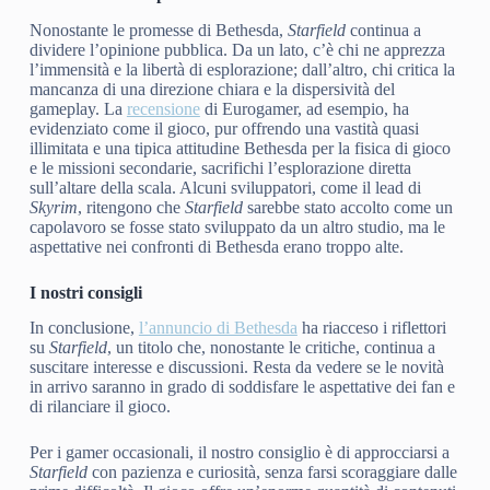
Nonostante le promesse di Bethesda,
Starfield
continua a
dividere l’opinione pubblica. Da un lato, c’è chi ne apprezza
l’immensità e la libertà di esplorazione; dall’altro, chi critica la
mancanza di una direzione chiara e la dispersività del
gameplay. La
recensione
di Eurogamer, ad esempio, ha
evidenziato come il gioco, pur offrendo una vastità quasi
illimitata e una tipica attitudine Bethesda per la fisica di gioco
e le missioni secondarie, sacrifichi l’esplorazione diretta
sull’altare della scala. Alcuni sviluppatori, come il lead di
Skyrim
, ritengono che
Starfield
sarebbe stato accolto come un
capolavoro se fosse stato sviluppato da un altro studio, ma le
aspettative nei confronti di Bethesda erano troppo alte.
I nostri consigli
In conclusione,
l’annuncio di Bethesda
ha riacceso i riflettori
su
Starfield
, un titolo che, nonostante le critiche, continua a
suscitare interesse e discussioni. Resta da vedere se le novità
in arrivo saranno in grado di soddisfare le aspettative dei fan e
di rilanciare il gioco.
Per i gamer occasionali, il nostro consiglio è di approcciarsi a
Starfield
con pazienza e curiosità, senza farsi scoraggiare dalle