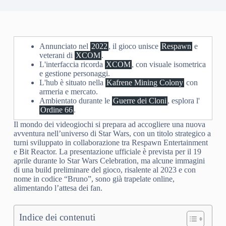
Annunciato nel
2022
, il gioco unisce
Respawn
e
veterani di
XCOM
.
L'interfaccia ricorda
XCOM
, con visuale isometrica
e gestione personaggi.
L'hub è situato nella
Kafrene Mining Colony
con
armeria e mercato.
Ambientato durante le
Guerre dei Cloni
, esplora l'
Ordine 66
.
Il mondo dei videogiochi si prepara ad accogliere una nuova
avventura nell’universo di Star Wars, con un titolo strategico a
turni sviluppato in collaborazione tra Respawn Entertainment
e Bit Reactor. La presentazione ufficiale è prevista per il 19
aprile durante lo Star Wars Celebration, ma alcune immagini
di una build preliminare del gioco, risalente al 2023 e con
nome in codice “Bruno”, sono già trapelate online,
alimentando l’attesa dei fan.
Indice dei contenuti