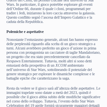
Guerre dei Cloni, un periodo cruciale nell’universo di Star
Wars. In particolare, il gioco potrebbe esplorare gli eventi
dell’Ordine 66, durante il quale i cloni, programmati per
tradire i Jedi, iniziarono la loro caccia attraverso la galassia.
Questo conflitto segnò l’ascesa dell’Impero Galattico e la
caduta della Repubblica.
Polemiche e aspettative
Nonostante l’entusiasmo generale, alcuni fan hanno espresso
delle perplessità riguardo alla scelta di un gioco strategico a
turni. Alcuni avrebbero preferito un gioco d’azione in prima
persona con protagonista un cacciatore di taglie Mandaloriano,
un progetto che era stato precedentemente cancellato da
Respawn Entertainment. Tuttavia, molti altri si sono detti
entusiasti della prospettiva di un
XCOM
ambientato
nell’universo di Star Wars, sottolineando il potenziale del
genere strategico per esplorare le dinamiche complesse e le
battaglie epiche che caratterizzano la saga.
Resta da vedere se il gioco sarà all’altezza delle aspettative. Le
immagini trapelate sono datate a metà del 2023, quindi è
possibile che il gioco abbia subito delle modifiche significative
nel corso dello sviluppo. Tuttavia, l’evento dello Star Wars
Celebration del 19 aprile fornirà sicuramente maggiori dettagli