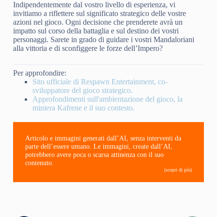
Indipendentemente dal vostro livello di esperienza, vi
invitiamo a riflettere sul significato strategico delle vostre
azioni nel gioco. Ogni decisione che prenderete avrà un
impatto sul corso della battaglia e sul destino dei vostri
personaggi. Sarete in grado di guidare i vostri Mandaloriani
alla vittoria e di sconfiggere le forze dell’Impero?
Per approfondire:
Sito ufficiale di Respawn Entertainment, co-
sviluppatore del gioco strategico.
Approfondimenti sull'ambientazione del gioco, la
miniera Kafrene e il suo contesto.
Articolo e immagini generati dall’AI, senza interventi da
parte dell’essere umano. Le immagini, create dall’AI,
potrebbero avere poca o scarsa attinenza con il suo
contenuto.
(scopri di più)