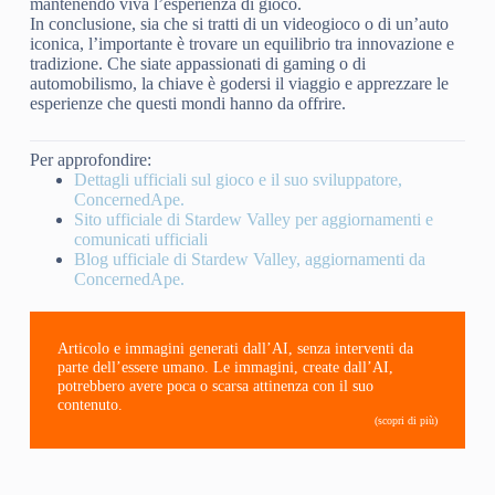
mantenendo viva l’esperienza di gioco.
In conclusione, sia che si tratti di un videogioco o di un’auto
iconica, l’importante è trovare un equilibrio tra innovazione e
tradizione. Che siate appassionati di gaming o di
automobilismo, la chiave è godersi il viaggio e apprezzare le
esperienze che questi mondi hanno da offrire.
Per approfondire:
Dettagli ufficiali sul gioco e il suo sviluppatore,
ConcernedApe.
Sito ufficiale di Stardew Valley per aggiornamenti e
comunicati ufficiali
Blog ufficiale di Stardew Valley, aggiornamenti da
ConcernedApe.
Articolo e immagini generati dall’AI, senza interventi da
parte dell’essere umano. Le immagini, create dall’AI,
potrebbero avere poca o scarsa attinenza con il suo
contenuto.
(scopri di più)