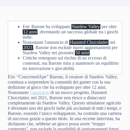
Eric Barone ha sviluppato
Stardew Valley
per oltre
12 anni
, diventando un successo globale tra i giochi
indie.
Nonostante l'annuncio di
Haunted Chocolatier
nel
2021
, Barone non esclude nuovi aggiornamenti per
Stardew Valley nei prossimi
50 anni
.
Critiche emergono sul rischio di un eccesso di
contenuti, ma Barone mira a mantenere un equilibrio
tra innovazione e giocabilità.
Eric “ConcernedApe” Barone, il creatore di Stardew Valley,
continua a sorprendere la comunità dei gamer con la sua
dedizione al gioco che ha sviluppato per oltre 12 anni.
Nonostante
l’annuncio
di un nuovo progetto, Haunted
Chocolatier, nel 2021, Barone non riesce a distaccarsi
completamente da Stardew Valley. Questo simulatore agricolo
è diventato uno dei giochi indie più acclamati di tutti i tempi, e
Barone, essendo l’unico sviluppatore, ha costruito una carriera
di successo grazie a questo titolo. In una recente intervista, ha
dichiarato che, sebbene un gioco possa avere “troppo
contenuto”, non esclude la possibilità di aggiornamenti futuri,