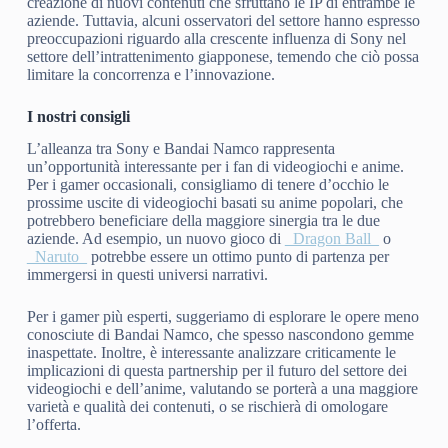
creazione di nuovi contenuti che sfruttano le IP di entrambe le
aziende. Tuttavia, alcuni osservatori del settore hanno espresso
preoccupazioni riguardo alla crescente influenza di Sony nel
settore dell’intrattenimento giapponese, temendo che ciò possa
limitare la concorrenza e l’innovazione.
I nostri consigli
L’alleanza tra Sony e Bandai Namco rappresenta
un’opportunità interessante per i fan di videogiochi e anime.
Per i gamer occasionali, consigliamo di tenere d’occhio le
prossime uscite di videogiochi basati su anime popolari, che
potrebbero beneficiare della maggiore sinergia tra le due
aziende. Ad esempio, un nuovo gioco di
_Dragon Ball_
o
_Naruto_
potrebbe essere un ottimo punto di partenza per
immergersi in questi universi narrativi.
Per i gamer più esperti, suggeriamo di esplorare le opere meno
conosciute di Bandai Namco, che spesso nascondono gemme
inaspettate. Inoltre, è interessante analizzare criticamente le
implicazioni di questa partnership per il futuro del settore dei
videogiochi e dell’anime, valutando se porterà a una maggiore
varietà e qualità dei contenuti, o se rischierà di omologare
l’offerta.