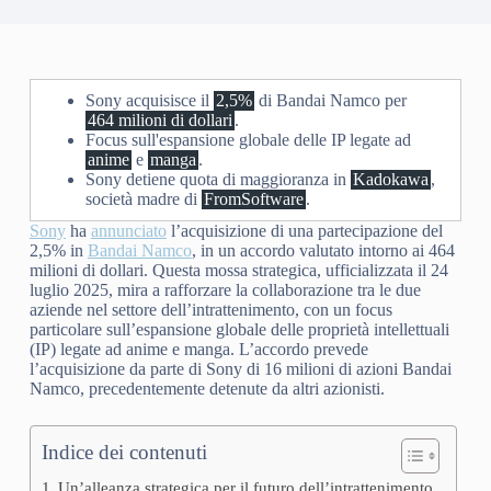
Sony acquisisce il
2,5%
di Bandai Namco per
464 milioni di dollari
.
Focus sull'espansione globale delle IP legate ad
anime
e
manga
.
Sony detiene quota di maggioranza in
Kadokawa
,
società madre di
FromSoftware
.
Sony
ha
annunciato
l’acquisizione di una partecipazione del
2,5% in
Bandai Namco
, in un accordo valutato intorno ai 464
milioni di dollari. Questa mossa strategica, ufficializzata il 24
luglio 2025, mira a rafforzare la collaborazione tra le due
aziende nel settore dell’intrattenimento, con un focus
particolare sull’espansione globale delle proprietà intellettuali
(IP) legate ad anime e manga. L’accordo prevede
l’acquisizione da parte di Sony di 16 milioni di azioni Bandai
Namco, precedentemente detenute da altri azionisti.
Indice dei contenuti
Un’alleanza strategica per il futuro dell’intrattenimento