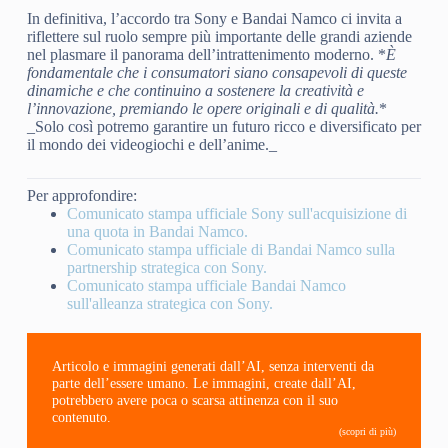
In definitiva, l’accordo tra Sony e Bandai Namco ci invita a
riflettere sul ruolo sempre più importante delle grandi aziende
nel plasmare il panorama dell’intrattenimento moderno. *
È
fondamentale che i consumatori siano consapevoli di queste
dinamiche e che continuino a sostenere la creatività e
l’innovazione, premiando le opere originali e di qualità.
*
_Solo così potremo garantire un futuro ricco e diversificato per
il mondo dei videogiochi e dell’anime._
Per approfondire:
Comunicato stampa ufficiale Sony sull'acquisizione di
una quota in Bandai Namco.
Comunicato stampa ufficiale di Bandai Namco sulla
partnership strategica con Sony.
Comunicato stampa ufficiale Bandai Namco
sull'alleanza strategica con Sony.
Articolo e immagini generati dall’AI, senza interventi da
parte dell’essere umano. Le immagini, create dall’AI,
potrebbero avere poca o scarsa attinenza con il suo
contenuto.
(scopri di più)