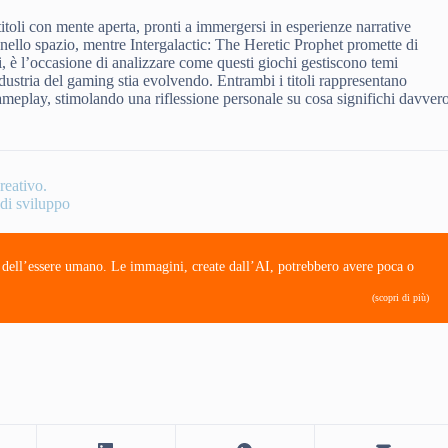
 titoli con mente aperta, pronti a immergersi in esperienze narrative
 nello spazio, mentre Intergalactic: The Heretic Prophet promette di
ti, è l’occasione di analizzare come questi giochi gestiscono temi
ndustria del gaming stia evolvendo. Entrambi i titoli rappresentano
gameplay, stimolando una riflessione personale su cosa significhi davver
creativo.
 di sviluppo
e dell’essere umano. Le immagini, create dall’AI, potrebbero avere poca o
(scopri di più)