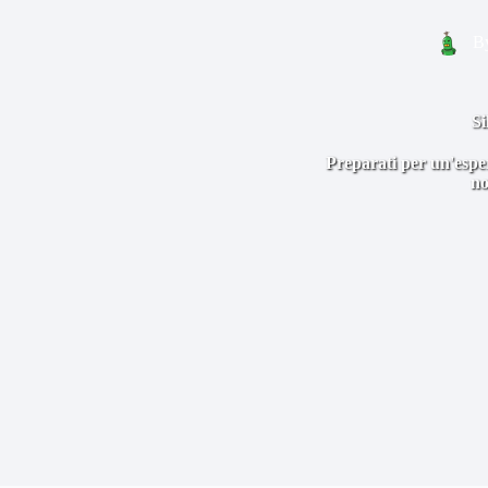
B
Si
Preparati per un'esper
no