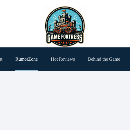
ht
RumorZone
Hot Reviews
Behind the Game