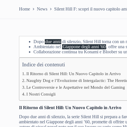
Home
News
Silent Hill F: scopri il nuovo capitolo a
Dopo
due anni
di silenzio, Silent Hill torna con un
Ambientato nel
Giappone degli anni '60
, offre una 
Collaborazione continua tra Konami e Bloober su u
Indice dei contenuti
Il Ritorno di Silent Hill: Un Nuovo Capitolo in Arrivo
Naughty Dog e l’Evoluzione di Intergalactic: The Hereti
Le Controversie e le Aspettative nel Mondo del Gaming
I Nostri Consigli
Il Ritorno di Silent Hill: Un Nuovo Capitolo in Arrivo
Dopo due anni di silenzio, la serie Silent Hill si prepara a fa
ambientato nel Giappone degli anni ’60, promette di offrire
autore di visual novel noto per il suo lavoro su serie come 