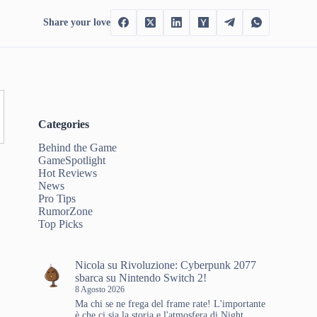
Share your love
Categories
Behind the Game
GameSpotlight
Hot Reviews
News
Pro Tips
RumorZone
Top Picks
Nicola
su
Rivoluzione: Cyberpunk 2077
sbarca su Nintendo Switch 2!
8 Agosto 2026
Ma chi se ne frega del frame rate! L'importante
è che ci sia la storia e l'atmosfera di Night