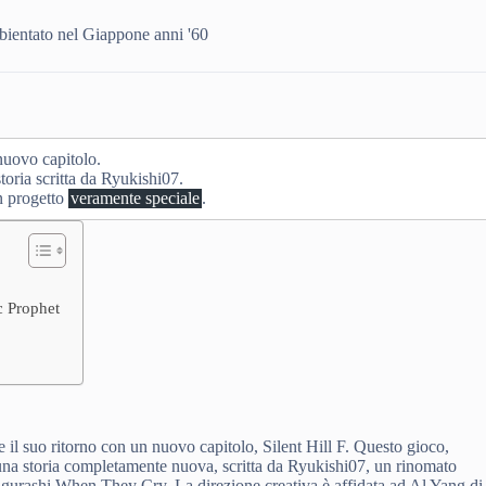
mbientato nel Giappone anni '60
 nuovo capitolo.
storia scritta da Ryukishi07.
n progetto
veramente speciale
.
c Prophet
re il suo ritorno con un nuovo capitolo, Silent Hill F. Questo gioco,
 una storia completamente nuova, scritta da Ryukishi07, un rinomato
Higurashi When They Cry. La direzione creativa è affidata ad Al Yang di