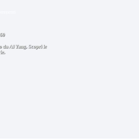
ommenti
’60
o da Al Yang. Scopri le
ie.