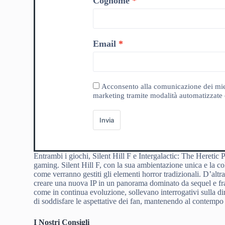
Cognome
Email
Acconsento alla comunicazione dei miei da
marketing tramite modalità automatizzate e
Invia
Entrambi i giochi, Silent Hill F e Intergalactic: The Heretic 
gaming. Silent Hill F, con la sua ambientazione unica e la col
come verranno gestiti gli elementi horror tradizionali. D’altra
creare una nuova IP in un panorama dominato da sequel e fra
come in continua evoluzione, sollevano interrogativi sulla dire
di soddisfare le aspettative dei fan, mantenendo al contempo 
I Nostri Consigli