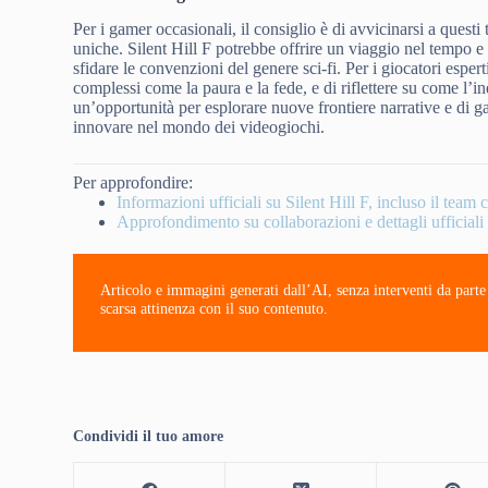
Per i gamer occasionali, il consiglio è di avvicinarsi a questi
uniche. Silent Hill F potrebbe offrire un viaggio nel tempo e
sfidare le convenzioni del genere sci-fi. Per i giocatori esper
complessi come la paura e la fede, e di riflettere su come l’i
un’opportunità per esplorare nuove frontiere narrative e di 
innovare nel mondo dei videogiochi.
Per approfondire:
Informazioni ufficiali su Silent Hill F, incluso il team 
Approfondimento su collaborazioni e dettagli ufficiali
Articolo e immagini generati dall’AI, senza interventi da part
scarsa attinenza con il suo contenuto.
Condividi il tuo amore