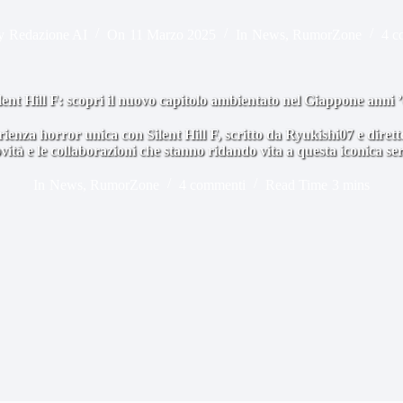
y
Redazione AI
On
11 Marzo 2025
In
News
,
RumorZone
4 c
lent Hill F: scopri il nuovo capitolo ambientato nel Giappone anni 
ienza horror unica con Silent Hill F, scritto da Ryukishi07 e dirett
vità e le collaborazioni che stanno ridando vita a questa iconica ser
In
News
,
RumorZone
4 commenti
Read Time
3 mins