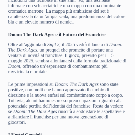
includono una techbase in stile anni ’90, una techbase
infernale con schiacciatrici e una mappa con una dominante
cromatica marrone. La mappa più ambiziosa del set è
caratterizzata da un’ampia scala, una predominanza del colore
blu e un elevato numero di nemici.
Doom: The Dark Ages e il Futuro del Franchise
Oltre all’aggiunta di
Sigil 2
, il 2025 vedrà il lancio di
Doom:
The Dark Ages
, un prequel che promette di portare una
ventata di novità al franchise. Il gioco, previsto per il 15
maggio 2025, sembra allontanarsi dalla formula tradizionale di
Doom
, offrendo un’esperienza di combattimento più
ravvicinata e brutale.
Le prime impressioni su
Doom: The Dark Ages
sono state
positive, con molti che hanno apprezzato il cambio di
direzione e la nuova enfasi sul combattimento corpo a corpo.
Tuttavia, alcuni hanno espresso preoccupazioni riguardo alla
potenziale perdita dell’identità del franchise. Resta da vedere
se
Doom: The Dark Ages
riuscirà a soddisfare le aspettative e
a rilanciare il franchise per una nuova generazione di
giocatori.
I Nostri Consigli