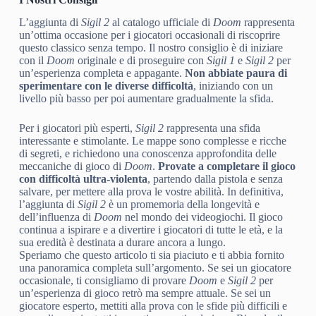
L’aggiunta di
Sigil 2
al catalogo ufficiale di
Doom
rappresenta
un’ottima occasione per i giocatori occasionali di riscoprire
questo classico senza tempo. Il nostro consiglio è di iniziare
con il
Doom
originale e di proseguire con
Sigil 1
e
Sigil 2
per
un’esperienza completa e appagante.
Non abbiate paura di
sperimentare con le diverse difficoltà
, iniziando con un
livello più basso per poi aumentare gradualmente la sfida.
Per i giocatori più esperti,
Sigil 2
rappresenta una sfida
interessante e stimolante. Le mappe sono complesse e ricche
di segreti, e richiedono una conoscenza approfondita delle
meccaniche di gioco di
Doom
.
Provate a completare il gioco
con difficoltà ultra-violenta
, partendo dalla pistola e senza
salvare, per mettere alla prova le vostre abilità. In definitiva,
l’aggiunta di
Sigil 2
è un promemoria della longevità e
dell’influenza di
Doom
nel mondo dei videogiochi. Il gioco
continua a ispirare e a divertire i giocatori di tutte le età, e la
sua eredità è destinata a durare ancora a lungo.
Speriamo che questo articolo ti sia piaciuto e ti abbia fornito
una panoramica completa sull’argomento. Se sei un giocatore
occasionale, ti consigliamo di provare
Doom
e
Sigil 2
per
un’esperienza di gioco retrò ma sempre attuale. Se sei un
giocatore esperto, mettiti alla prova con le sfide più difficili e