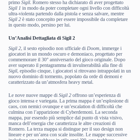
primo
Sigil
. Romero stesso ha dichiarato di aver progettato
Sigil 1
in modo da poter completare ogni livello con difficoltà
ultra-violenta partendo dalla pistola e senza salvare, mentre
Sigil 2
è stato concepito per essere impossibile da completare
in questo modo, persino per lui.
Un’Analisi Dettagliata di Sigil 2
Sigil 2
, il sesto episodio non ufficiale di
Doom
, immerge i
giocatori in un mondo oscuro e demoniaco, progettato per
commemorare il 30° anniversario del gioco originale. Dopo
aver superato il pentagramma di invulnerabilità alla fine di
Sigil
, episodio cinque, i giocatori si ritrovano intrappolati in un
nuovo dominio di tormento, popolato da orde di demoni e
caratterizzato da un’atmosfera heavy metal.
Le nove nuove mappe di
Sigil 2
offrono un’esperienza di
gioco intensa e variegata. La prima mappa è un’esplosione di
caos, con nemici ovunque e un’escalation di difficoltà che
culmina con l’apparizione di Cyberdemoni. La seconda
mappa, pur essendo più semplice dal punto di vista visivo,
manca dell’energia che caratterizza le altre creazioni di
Romero. La terza mappa si distingue per il suo design non
lineare e per un’area con scale insolite. Le mappe successive