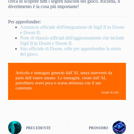
cerca di scoprire tutti i segreti nascosti nel gioco. Ricorda, il
divertimento è la cosa più importante!
Per approfondire:
Annuncio ufficiale dell'integrazione di Sigil II in Doom
e Doom II.
Note di rilascio ufficiali dell'aggiornamento che include
Sigil II in Doom e Doom II.
Sito ufficiale di Doom, utile per approfondire la storia
del gioco.
Articolo e immagini generati dall’AI, senza interventi da
parte dell’essere umano. Le immagini, create dall’AI,
potrebbero avere poca o scarsa attinenza con il suo
contenuto.
(scopri di più)
PRECEDENTE
PROSSIMO