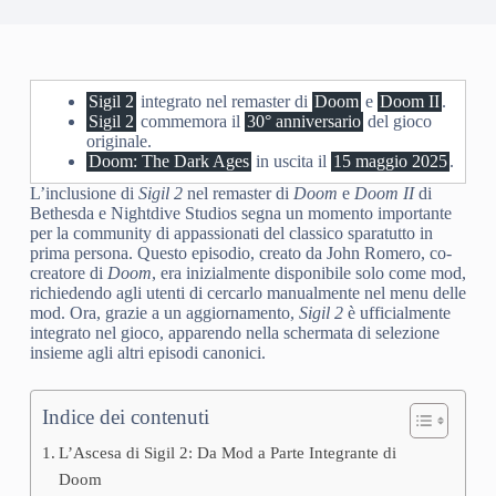
Sigil 2
integrato nel remaster di
Doom
e
Doom II
.
Sigil 2
commemora il
30° anniversario
del gioco
originale.
Doom: The Dark Ages
in uscita il
15 maggio 2025
.
L’inclusione di
Sigil 2
nel remaster di
Doom
e
Doom II
di
Bethesda e Nightdive Studios segna un momento importante
per la community di appassionati del classico sparatutto in
prima persona. Questo episodio, creato da John Romero, co-
creatore di
Doom
, era inizialmente disponibile solo come mod,
richiedendo agli utenti di cercarlo manualmente nel menu delle
mod. Ora, grazie a un aggiornamento,
Sigil 2
è ufficialmente
integrato nel gioco, apparendo nella schermata di selezione
insieme agli altri episodi canonici.
Indice dei contenuti
L’Ascesa di Sigil 2: Da Mod a Parte Integrante di
Doom