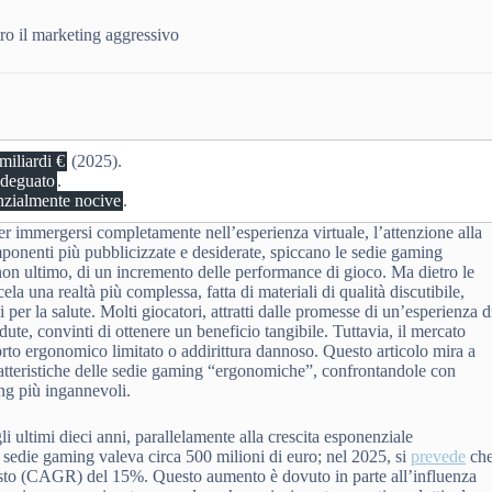
ro il marketing aggressivo
miliardi €
(2025).
adeguato
.
nzialmente nocive
.
r immergersi completamente nell’esperienza virtuale, l’attenzione alla
ponenti più pubblicizzate e desiderate, spiccano le sedie gaming
on ultimo, di un incremento delle performance di gioco. Ma dietro le
la una realtà più complessa, fatta di materiali di qualità discutibile,
i per la salute. Molti giocatori, attratti dalle promesse di un’esperienza d
te, convinti di ottenere un beneficio tangibile. Tuttavia, il mercato
pporto ergonomico limitato o addirittura dannoso. Questo articolo mira a
ratteristiche delle sedie gaming “ergonomiche”, confrontandole con
ing più ingannevoli.
 ultimi dieci anni, parallelamente alla crescita esponenziale
e sedie gaming valeva circa 500 milioni di euro; nel 2025, si
prevede
ch
posto (CAGR) del 15%. Questo aumento è dovuto in parte all’influenza