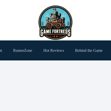
ht
RumorZone
Hot Reviews
Behind the Game