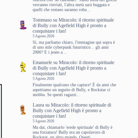
verranno rinviati, l'altra metà sarà buggata e
quelli che restano saranno roba…
Tommaso
su
Miracolo: il ritorno spirituale
di Bully con Agefield High è pronto a
conquistare i fan!
5 Agosto 2026
Sì, ma parliamo chiaro, l'immagine qui sopra è
di uno stile cyberpunk futuristico... gli anni
2000? E i jeans a…
Emanuele
su
Miracolo: il ritorno spirituale
di Bully con Agefield High è pronto a
conquistare i fan!
5 Agosto 2026
Finalmente qualcuno che capisce! È da anni che
aspettiamo un seguito di Bully, e Rockstar ci
snobba. Se questi ragazzi…
Laura
su
Miracolo: il ritorno spirituale di
Bully con Agefield High è pronto a
conquistare i fan!
5 Agosto 2026
Ma dai, chiamarlo 'erede spirituale' di Bully è
una forzatura! Bully era un capolavoro di
Rockstar, un altro mondo. Questi…