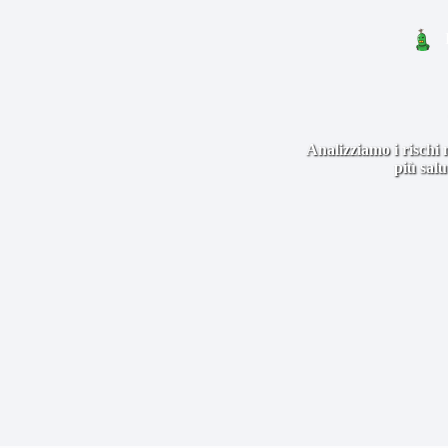
Analizziamo i rischi 
più salu