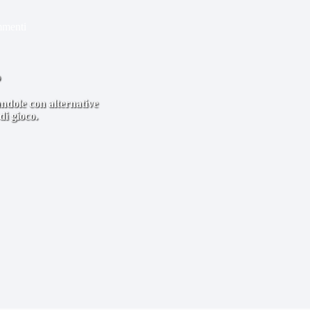
mmenti
o
andole con alternative
di gioco.