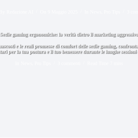
By
Redazione AI
On
9 Maggio 2025
In
News
,
Pro Tips
3 co
Sedie gaming ergonomiche: la verità dietro il marketing aggressiv
nascosti e le reali promesse di comfort delle sedie gaming, confront
tari per la tua postura e il tuo benessere durante le lunghe sessioni 
In
News
,
Pro Tips
3 commenti
Read Time
7 mins