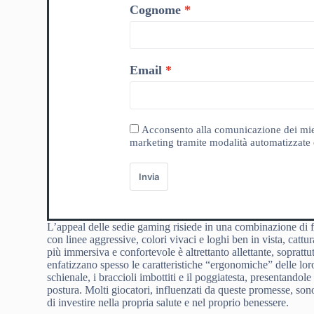
Cognome
Email
Acconsento alla comunicazione dei miei da
marketing tramite modalità automatizzate e
Invia
L’appeal delle sedie gaming risiede in una combinazione di fatt
con linee aggressive, colori vivaci e loghi ben in vista, cat
più immersiva e confortevole è altrettanto allettante, soprattu
enfatizzano spesso le caratteristiche “ergonomiche” delle lor
schienale, i braccioli imbottiti e il poggiatesta, presentandol
postura. Molti giocatori, influenzati da queste promesse, son
di investire nella propria salute e nel proprio benessere.