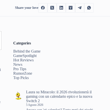
Share your love
Categories
Behind the Game
GameSpotlight
Hot Reviews
News
Pro Tips
i
RumorZone
Top Picks
Laura
su
Miracolo: il 2026 rivoluzionerà il
gaming con un calendario epico e la nuova
Switch 2
e
5 Agosto 2026
Ancora con 'sti calendari? Tanto metà dei giochi