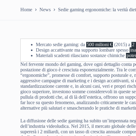
Home
News
Sedie gaming ergonomiche: la verità diet
Mercato sedie gaming: da
500 milioni €
(2015) a
2 
Design accattivante ma supporto lombare spesso
in
Materiali scadenti rilasciano sostanze chimiche
pote
Nel fervente mondo del gaming, dove ogni dettaglio conta pe
postazione di gioco è cresciuta esponenzialmente. Tra le com
“ergonomiche”, promesse di comfort, supporto posturale e, n
aggressive campagne di marketing e i design accattivanti, si ce
standardizzazione carente e, in alcuni casi, veri e propri risch
gioco superiore, investono somme considerevoli in queste sedu
pullula di prodotti che, al di là dell’estetica, offrono un su
far luce su questo fenomeno, analizzando criticamente le ca
alternative più salutari e smascherando le pratiche di market
La diffusione delle sedie gaming ha subito un’impennata negli
dell’industria videoludica. Nel 2015, il mercato globale dell
supererà i 2 miliardi, con un tasso di crescita annuale com