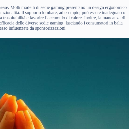
omesse. Molti modelli di sedie gaming presentano un design ergonomico
 funzionalità. Il supporto lombare, ad esempio, può essere inadeguato o
a traspirabilità e favorire l’accumulo di calore. Inoltre, la mancanza di
 efficacia delle diverse sedie gaming, lasciando i consumatori in balia
pesso influenzate da sponsorizzazioni.