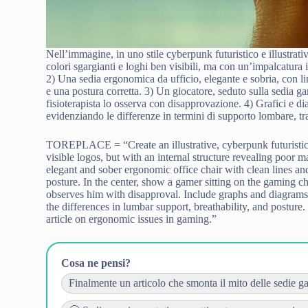
Nell’immagine, in uno stile cyberpunk futuristico e illustrati
colori sgargianti e loghi ben visibili, ma con un’impalcatura 
2) Una sedia ergonomica da ufficio, elegante e sobria, con lin
e una postura corretta. 3) Un giocatore, seduto sulla sedia g
fisioterapista lo osserva con disapprovazione. 4) Grafici e d
evidenziando le differenze in termini di supporto lombare, tra
TOREPLACE = “Create an illustrative, cyberpunk futuristic i
visible logos, but with an internal structure revealing poor 
elegant and sober ergonomic office chair with clean lines and
posture. In the center, show a gamer sitting on the gaming ch
observes him with disapproval. Include graphs and diagrams 
the differences in lumbar support, breathability, and posture
article on ergonomic issues in gaming.”
Cosa ne pensi?
Finalmente un articolo che smonta il mito delle sedie ga