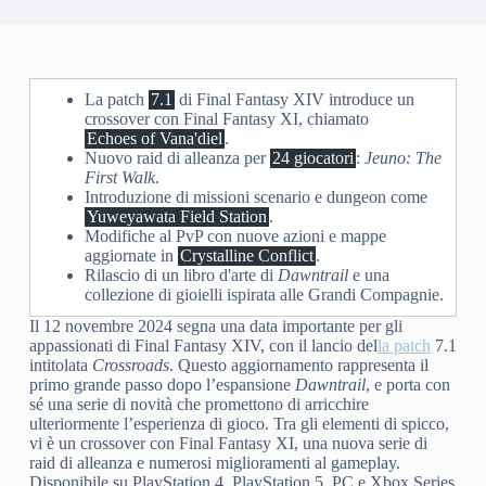
La patch
7.1
di Final Fantasy XIV introduce un
crossover con Final Fantasy XI, chiamato
Echoes of Vana'diel
.
Nuovo raid di alleanza per
24 giocatori
:
Jeuno: The
First Walk
.
Introduzione di missioni scenario e dungeon come
Yuweyawata Field Station
.
Modifiche al PvP con nuove azioni e mappe
aggiornate in
Crystalline Conflict
.
Rilascio di un libro d'arte di
Dawntrail
e una
collezione di gioielli ispirata alle Grandi Compagnie.
Il 12 novembre 2024 segna una data importante per gli
appassionati di Final Fantasy XIV, con il lancio del
la patch
7.1
intitolata
Crossroads
. Questo aggiornamento rappresenta il
primo grande passo dopo l’espansione
Dawntrail
, e porta con
sé una serie di novità che promettono di arricchire
ulteriormente l’esperienza di gioco. Tra gli elementi di spicco,
vi è un crossover con Final Fantasy XI, una nuova serie di
raid di alleanza e numerosi miglioramenti al gameplay.
Disponibile su PlayStation 4, PlayStation 5, PC e Xbox Series