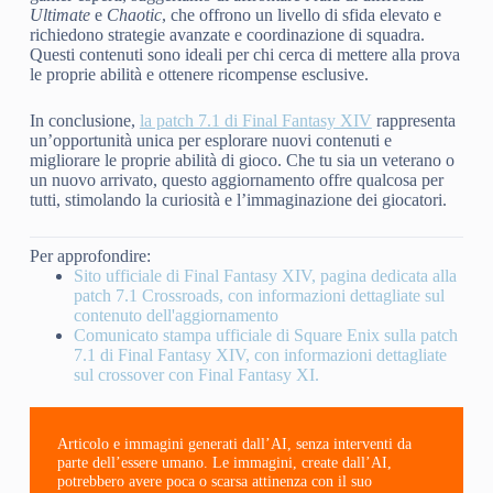
Ultimate
e
Chaotic
, che offrono un livello di sfida elevato e
richiedono strategie avanzate e coordinazione di squadra.
Questi contenuti sono ideali per chi cerca di mettere alla prova
le proprie abilità e ottenere ricompense esclusive.
In conclusione,
la patch 7.1 di Final Fantasy XIV
rappresenta
un’opportunità unica per esplorare nuovi contenuti e
migliorare le proprie abilità di gioco. Che tu sia un veterano o
un nuovo arrivato, questo aggiornamento offre qualcosa per
tutti, stimolando la curiosità e l’immaginazione dei giocatori.
Per approfondire:
Sito ufficiale di Final Fantasy XIV, pagina dedicata alla
patch 7.1 Crossroads, con informazioni dettagliate sul
contenuto dell'aggiornamento
Comunicato stampa ufficiale di Square Enix sulla patch
7.1 di Final Fantasy XIV, con informazioni dettagliate
sul crossover con Final Fantasy XI.
Articolo e immagini generati dall’AI, senza interventi da
parte dell’essere umano. Le immagini, create dall’AI,
potrebbero avere poca o scarsa attinenza con il suo