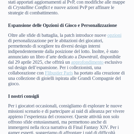
stati apportati aggiornamenti al PvP, con modifiche alle mappe
di
Crystalline Conflict
e nuove azioni PvP per affinare le
strategie di combattimento.
Espansione delle Opzioni di Gioco e Personalizzazione
Oltre alle sfide di battaglia, la patch introduce nuove
opzioni
di personalizzazione per le abitazioni dei giocatori,
permettendo di scegliere tra diversi design interni
indipendentemente dalla posizione del lotto. Inoltre, è stato
annunciato un libro d’arte dedicato a
Dawntrail
, disponibile
dal 29 aprile 2025, che offrirà un
approfondimento
esclusivo
sul design dell’espansione. Per i collezionisti, una
collaborazione con
Flibustier Paris
ha portato alla creazione di
una collezione di gioielli ispirata alle Grandi Compagnie del
gioco.
I nostri consigli
Per i giocatori occasionali, consigliamo di esplorare le nuove
missioni scenario e di partecipare ai raid di alleanza per vivere
appieno l’esperienza del crossover. Queste attività non solo
offrono sfide entusiasmanti, ma permettono anche di
immergersi nella ricca narrativa di Final Fantasy XIV. Per i
gamer esperti, suggeriamo di affrontare i raid di difficoltà