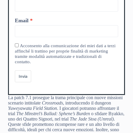
Email
Acconsento alla comunicazione dei miei dati a terzi
affinché li trattino per proprie finalità di marketing
tramite modalità automatizzate e tradizionali di
contatto.
Invia
La patch 7.1 prosegue la trama principale con nuove missioni
scenario intitolate
Crossroads
, introducendo il dungeon
Yuweyawata Field Station
. I giocatori potranno affrontare il
trial
The Minstrel’s Ballad: Sphene’s Burden
o sfidare Byakko,
uno dei Quattro Signori, nel trial
The Jade Stoa (Unreal)
.
Queste sfide promettono ricompense rare e un alto livello di
difficoltà, ideali per chi cerca nuove emozioni. Inoltre, sono