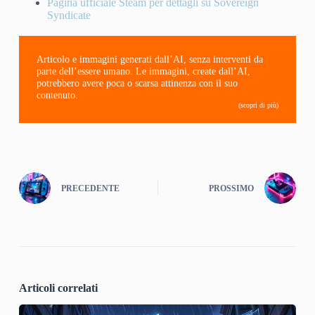
Pagina ufficiale Steam per dettagli su Sovereign
Syndicate
Articolo e immagini generati dall’AI, senza interventi da
parte dell’essere umano. Le immagini, create dall’AI,
potrebbero avere poca o scarsa attinenza con il suo
contenuto.
(scopri di più)
PRECEDENTE
PROSSIMO
Articoli correlati