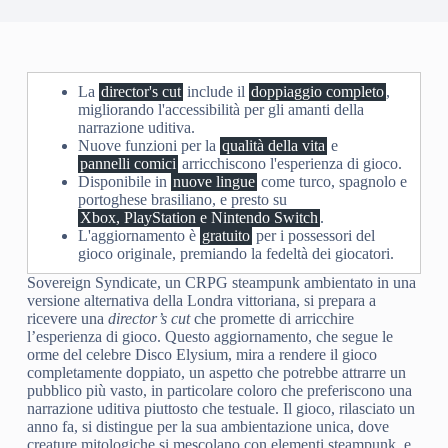
La
director's cut
include il
doppiaggio completo
,
migliorando l'accessibilità per gli amanti della
narrazione uditiva.
Nuove funzioni per la
qualità della vita
e
pannelli comici
arricchiscono l'esperienza di gioco.
Disponibile in
nuove lingue
come turco, spagnolo e
portoghese brasiliano, e presto su
Xbox, PlayStation e Nintendo Switch
.
L'aggiornamento è
gratuito
per i possessori del
gioco originale, premiando la fedeltà dei giocatori.
Sovereign Syndicate, un CRPG steampunk ambientato in una
versione alternativa della Londra vittoriana, si prepara a
ricevere una
director’s cut
che promette di arricchire
l’esperienza di gioco. Questo aggiornamento, che segue le
orme del celebre Disco Elysium, mira a rendere il gioco
completamente doppiato, un aspetto che potrebbe attrarre un
pubblico più vasto, in particolare coloro che preferiscono una
narrazione uditiva piuttosto che testuale. Il gioco, rilasciato un
anno fa, si distingue per la sua ambientazione unica, dove
creature mitologiche si mescolano con elementi steampunk, e