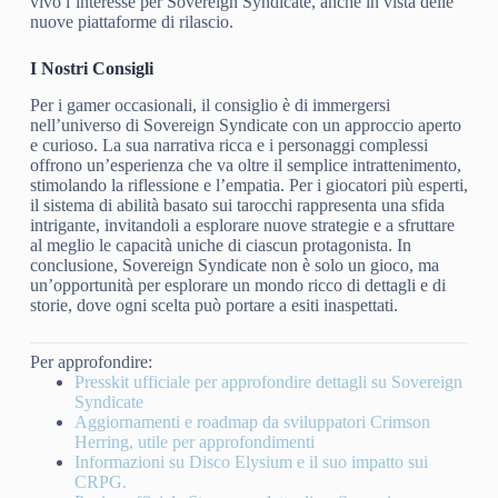
vivo l’interesse per Sovereign Syndicate, anche in vista delle
nuove piattaforme di rilascio.
I Nostri Consigli
Per i gamer occasionali, il consiglio è di immergersi
nell’universo di Sovereign Syndicate con un approccio aperto
e curioso. La sua narrativa ricca e i personaggi complessi
offrono un’esperienza che va oltre il semplice intrattenimento,
stimolando la riflessione e l’empatia. Per i giocatori più esperti,
il sistema di abilità basato sui tarocchi rappresenta una sfida
intrigante, invitandoli a esplorare nuove strategie e a sfruttare
al meglio le capacità uniche di ciascun protagonista. In
conclusione, Sovereign Syndicate non è solo un gioco, ma
un’opportunità per esplorare un mondo ricco di dettagli e di
storie, dove ogni scelta può portare a esiti inaspettati.
Per approfondire:
Presskit ufficiale per approfondire dettagli su Sovereign
Syndicate
Aggiornamenti e roadmap da sviluppatori Crimson
Herring, utile per approfondimenti
Informazioni su Disco Elysium e il suo impatto sui
CRPG.