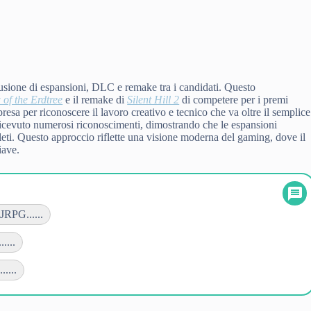
usione di espansioni, DLC e remake tra i candidati. Questo
of the Erdtree
e il remake di
Silent Hill 2
di competere per i premi
presa per riconoscere il lavoro creativo e tecnico che va oltre il semplice
ricevuto numerosi riconoscimenti, dimostrando che le espansioni
eti. Questo approccio riflette una visione moderna del gaming, dove il
iave.
 JRPG......
....
....