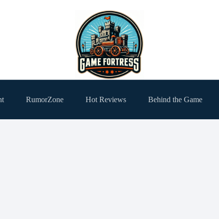
ht
RumorZone
Hot Reviews
Behind the Game