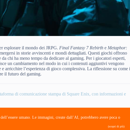
 per esplorare il mondo dei JRPG.
Final Fantasy 7 Rebirth
e
Metaphor:
mergersi in storie avvincenti e mondi dettagliati. Questi giochi offrono
 da chi ha meno tempo da dedicare al gaming. Per i giocatori esperti,
risce un cambiamento nel modo in cui i contenuti aggiuntivi vengono
e e arricchire l’esperienza di gioco complessiva. La riflessione su come 
e il futuro del gaming.
iattaforma di comunicazione stampa di Square Enix, con informazioni e
e dell’essere umano. Le immagini, create dall’AI, potrebbero avere poca o
(scopri di più)