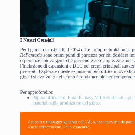
I Nostri Consigli
Per i gamer occasionali, il 2024 offre un’opportunità unica
ReFantazio
sono ottimi punti di partenza per chi desidera im
esperienze coinvolgenti che possono essere apprezzate anche
l’inclusione di espansioni e DLC nei premi principali sugge
percepiti. Esplorare queste espansioni può offrire nuove sfid
giochi si evolvono nel tempo è fondamentale per comprender
Per approfondire:
Pagina ufficiale di Final Fantasy VII Rebirth sulla p
materiali sulla produzione del gioco.
Articolo e immagini generati dall’AI, senza interventi da part
scarsa attinenza con il suo contenuto.