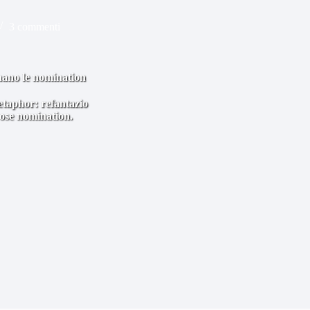
3 commenti
inano le nomination
etaphor: refantazio
rose nomination.