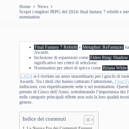
Home
News
Scopri i migliori JRPG del 2024: final fantasy 7 rebirth e m
nomination
Final Fantasy 7 Rebirth
e
Metaphor: ReFantazio
ha
Awards.
Inclusione di espansioni come
Elden Ring: Shadow o
significativo nei criteri di selezione.
Nomination per attori di spicco come
Briana White
Il 2024
si è rivelato un anno straordinario per i giochi di 
Awards. Tra i titoli che hanno catturato l’attenzione,
Final F
indiscussi, con rispettivamente sette e sei nomination. Questi 
premio di Gioco dell’Anno, sottolineando l’importanza dei
nelle categorie principali riflette non solo la loro qualità tec
genere.
Indice dei contenuti
La Nuova Era dei Contenuti Espansi