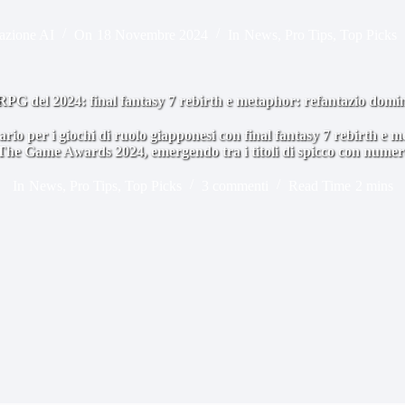
azione AI
On
18 Novembre 2024
In
News
,
Pro Tips
,
Top Picks
JRPG del 2024: final fantasy 7 rebirth e metaphor: refantazio dom
rio per i giochi di ruolo giapponesi con final fantasy 7 rebirth e m
 The Game Awards 2024, emergendo tra i titoli di spicco con nume
In
News
,
Pro Tips
,
Top Picks
3 commenti
Read Time
2 mins