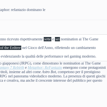
etaphor: refantazio dominano le
nno ricevuto rispettivamente
sette
e
sei
nomination ai The Game
f the Erdtree
nel Gioco dell'Anno, riflettendo un cambiamento
, evidenziando la qualità delle performance nel gaming moderno.
ruolo giapponesi (JRPG), come dimostrano le nomination ai The Game
antasy 7 Rebirth
e
Metaphor: ReFantazio
emergono come protagonisti
titoli, insieme ad altri come
Astro Bot
, competono per il prestigioso
 JRPG nel panorama videoludico moderno. La presenza di questi giochi
nica e creativa, ma anche il crescente interesse del pubblico per questo