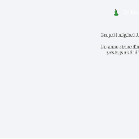
By
Red
Scopri i migliori 
Un anno straordina
protagonisti ai