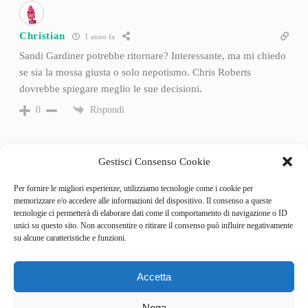
Christian
1 anno fa
Sandi Gardiner potrebbe ritornare? Interessante, ma mi chiedo
se sia la mossa giusta o solo nepotismo. Chris Roberts
dovrebbe spiegare meglio le sue decisioni.
Rispondi
0
Gestisci Consenso Cookie
Per fornire le migliori esperienze, utilizziamo tecnologie come i cookie per
memorizzare e/o accedere alle informazioni del dispositivo. Il consenso a queste
tecnologie ci permetterà di elaborare dati come il comportamento di navigazione o ID
unici su questo sito. Non acconsentire o ritirare il consenso può influire negativamente
su alcune caratteristiche e funzioni.
Accetta
Categories
Behind the Game
Nega