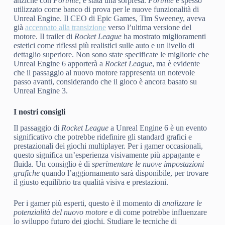
anziché con
Fortnite
, è stata una sorpresa.
Fortnite
è spesso
utilizzato come banco di prova per le nuove funzionalità di
Unreal Engine. Il CEO di Epic Games, Tim Sweeney, aveva
già
accennato alla transizione
verso l’ultima versione del
motore. Il trailer di
Rocket League
ha mostrato miglioramenti
estetici come riflessi più realistici sulle auto e un livello di
dettaglio superiore. Non sono state specificate le migliorie che
Unreal Engine 6 apporterà a
Rocket League
, ma è evidente
che il passaggio al nuovo motore rappresenta un notevole
passo avanti, considerando che il gioco è ancora basato su
Unreal Engine 3.
I nostri consigli
Il passaggio di
Rocket League
a Unreal Engine 6 è un evento
significativo che potrebbe ridefinire gli standard grafici e
prestazionali dei giochi multiplayer. Per i gamer occasionali,
questo significa un’esperienza visivamente più appagante e
fluida. Un consiglio è di
sperimentare le nuove impostazioni
grafiche
quando l’aggiornamento sarà disponibile, per trovare
il giusto equilibrio tra qualità visiva e prestazioni.
Per i gamer più esperti, questo è il momento di
analizzare le
potenzialità del nuovo motore
e di come potrebbe influenzare
lo sviluppo futuro dei giochi. Studiare le tecniche di