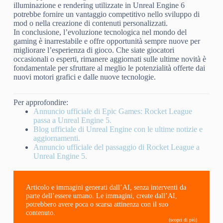
illuminazione e rendering utilizzate in Unreal Engine 6
potrebbe fornire un vantaggio competitivo nello sviluppo di
mod o nella creazione di contenuti personalizzati.
In conclusione, l’evoluzione tecnologica nel mondo del
gaming è inarrestabile e offre opportunità sempre nuove per
migliorare l’esperienza di gioco. Che siate giocatori
occasionali o esperti, rimanere aggiornati sulle ultime novità è
fondamentale per sfruttare al meglio le potenzialità offerte dai
nuovi motori grafici e dalle nuove tecnologie.
Per approfondire:
Annuncio ufficiale di Epic Games: Rocket League
passa a Unreal Engine 5.
Blog ufficiale di Unreal Engine con le ultime notizie e
aggiornamenti.
Annuncio ufficiale del passaggio di Rocket League a
Unreal Engine 5.
Articolo e immagini generati dall’AI, senza interventi da
parte dell’essere umano. Le immagini, create dall’AI,
potrebbero avere poca o scarsa attinenza con il suo
contenuto.
(scopri di più)