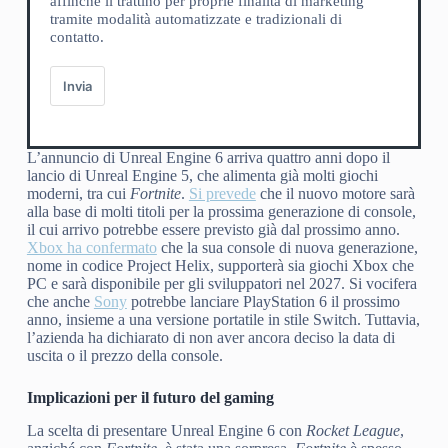
affinché li trattino per proprie finalità di marketing
tramite modalità automatizzate e tradizionali di
contatto.
Invia
L’annuncio di Unreal Engine 6 arriva quattro anni dopo il
lancio di Unreal Engine 5, che alimenta già molti giochi
moderni, tra cui
Fortnite
.
Si prevede
che il nuovo motore sarà
alla base di molti titoli per la prossima generazione di console,
il cui arrivo potrebbe essere previsto già dal prossimo anno.
Xbox ha confermato
che la sua console di nuova generazione,
nome in codice Project Helix, supporterà sia giochi Xbox che
PC e sarà disponibile per gli sviluppatori nel 2027. Si vocifera
che anche
Sony
potrebbe lanciare PlayStation 6 il prossimo
anno, insieme a una versione portatile in stile Switch. Tuttavia,
l’azienda ha dichiarato di non aver ancora deciso la data di
uscita o il prezzo della console.
Implicazioni per il futuro del gaming
La scelta di presentare Unreal Engine 6 con
Rocket League
,