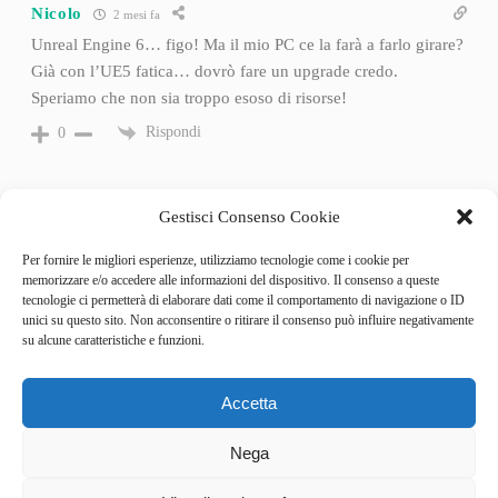
Nicolo
2 mesi fa
Unreal Engine 6… figo! Ma il mio PC ce la farà a farlo girare?
Già con l’UE5 fatica… dovrò fare un upgrade credo.
Speriamo che non sia troppo esoso di risorse!
Rispondi
0
Gestisci Consenso Cookie
Per fornire le migliori esperienze, utilizziamo tecnologie come i cookie per
memorizzare e/o accedere alle informazioni del dispositivo. Il consenso a queste
tecnologie ci permetterà di elaborare dati come il comportamento di navigazione o ID
unici su questo sito. Non acconsentire o ritirare il consenso può influire negativamente
su alcune caratteristiche e funzioni.
Accetta
Categories
Behind the Game
Nega
GameSpotlight
Hot Reviews
3