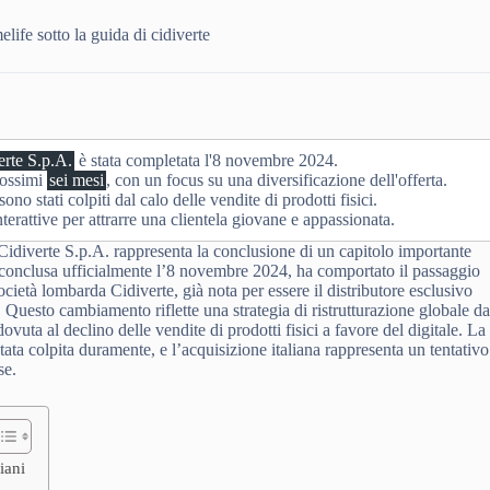
life sotto la guida di cidiverte
erte S.p.A.
è stata completata l'8 novembre 2024.
rossimi
sei mesi
, con un focus su una diversificazione dell'offerta.
o stati colpiti dal calo delle vendite di prodotti fisici.
terattive per attrarre una clientela giovane e appassionata.
Cidiverte S.p.A. rappresenta la conclusione di un capitolo importante
, conclusa ufficialmente l’8 novembre 2024, ha comportato il passaggio
ocietà lombarda Cidiverte, già nota per essere il distributore esclusivo
. Questo cambiamento riflette una strategia di ristrutturazione globale d
vuta al declino delle vendite di prodotti fisici a favore del digitale. La
ata colpita duramente, e l’acquisizione italiana rappresenta un tentativo
se.
iani