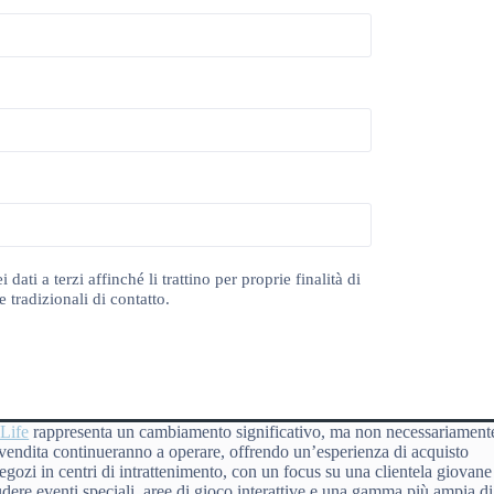
ti a terzi affinché li trattino per proprie finalità di
 tradizionali di contatto.
Life
rappresenta un cambiamento significativo, ma non necessariament
endita continueranno a operare, offrendo un’esperienza di acquisto
negozi in centri di intrattenimento, con un focus su una clientela giovane
ere eventi speciali, aree di gioco interattive e una gamma più ampia di