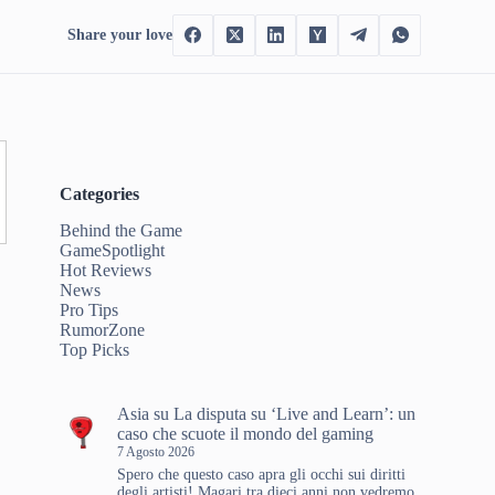
Share your love
Categories
Behind the Game
GameSpotlight
Hot Reviews
News
Pro Tips
a
RumorZone
Top Picks
Asia
su
La disputa su ‘Live and Learn’: un
caso che scuote il mondo del gaming
7 Agosto 2026
Spero che questo caso apra gli occhi sui diritti
degli artisti! Magari tra dieci anni non vedremo