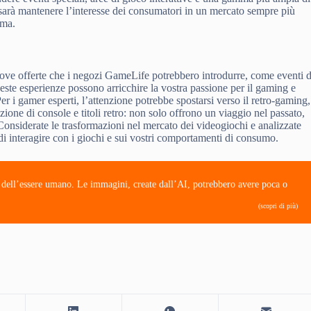
da sarà mantenere l’interesse dei consumatori in un mercato sempre più
rma.
 nuove offerte che i negozi GameLife potrebbero introdurre, come eventi d
este esperienze possono arricchire la vostra passione per il gaming e
r i gamer esperti, l’attenzione potrebbe spostarsi verso il retro-gaming,
ione di console e titoli retro: non solo offrono un viaggio nel passato,
. Considerate le trasformazioni nel mercato dei videogiochi e analizzate
i interagire con i giochi e sui vostri comportamenti di consumo.
e dell’essere umano. Le immagini, create dall’AI, potrebbero avere poca o
(scopri di più)