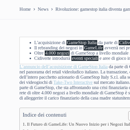
Home
News
Rivoluzione: gamestop italia diventa game
L'acquisizione di
GameStop Italia
da parte di
Cidiv
Il rebranding dei negozi in
GameLife
avverrà nei p
Oltre
4.000 negozi
di GameStop a livello mondiale son
Cidiverte introdurrà
eventi speciali
e aree di gioco in
L’annuncio dell’acquisizione di GameStop Italia
da parte di 
nel panorama del retail videoludico italiano. La transazione
dell’intero pacchetto azionario di GameStop Italy S.r.l. alla s
dei videogiochi di
Take-Two Interactive
sul mercato italiano
parte di GameStop, che sta affrontando una crisi finanziaria do
rete di oltre 4.000 negozi a livello mondiale di GameStop è st
di alleggerire il carico finanziario della casa madre statuniten
Indice dei contenuti
Il Futuro di GameLife: Un Nuovo Inizio per i Negozi Ital