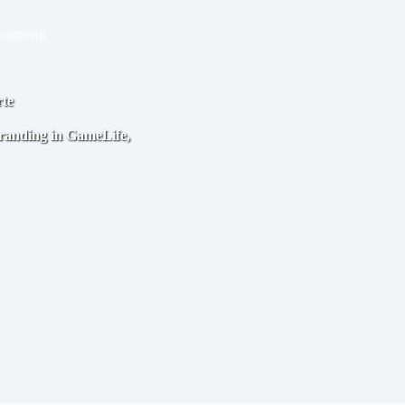
ommenti
rte
ebranding in GameLife,