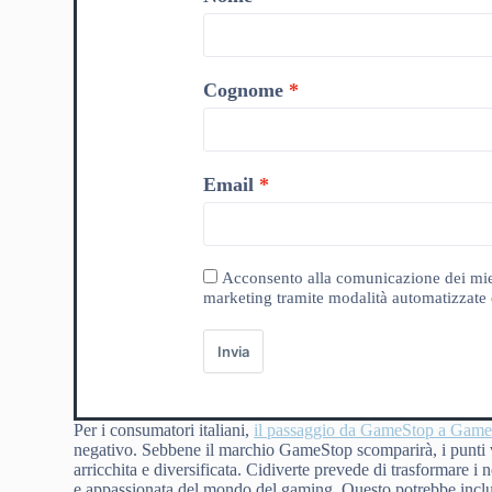
Cognome
Email
Acconsento alla comunicazione dei miei da
marketing tramite modalità automatizzate e
Invia
Per i consumatori italiani,
il passaggio da GameStop a Game
negativo. Sebbene il marchio GameStop scomparirà, i punti v
arricchita e diversificata. Cidiverte prevede di trasformare i 
e appassionata del mondo del gaming. Questo potrebbe includ