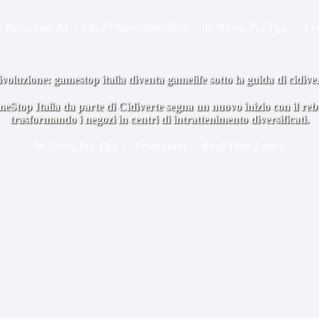
y
Redazione AI
On
27 Novembre 2024
In
News
,
Pro Tips
3 c
voluzione: gamestop italia diventa gamelife sotto la guida di cidive
eStop Italia da parte di Cidiverte segna un nuovo inizio con il r
trasformando i negozi in centri di intrattenimento diversificati.
In
News
,
Pro Tips
3 commenti
Read Time
2 mins