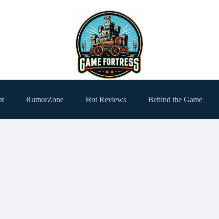
ht
RumorZone
Hot Reviews
Behind the Game