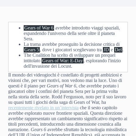
Gears of War 6
avrebbe introdotto viaggi spaziali,
espandendo l'universo della serie oltre il pianeta
Sera.
La trama avrebbe proseguito la decisione critica di
Gears 5
, dove i giocatori sceglievano tra
JD
e
Del
.
The Coalition ha scelto di sviluppare un prequel
intitolato
Gears of War: E-Day
, esplorando l'inizio
dell'invasione dei Locust.
Il mondo dei videogiochi è costellato di progetti ambiziosi e
visioni che, per vari motivi, non vedono mai la luce. Uno di
questi è il piano per
Gears of War 6
, che avrebbe portato i
giocatori oltre i confini del pianeta Sera per la prima volta
nella storia della serie. Rodd Fergusson, noto per il suo lavoro
su quasi tutti i giochi della saga di Gears of War, ha
recentemente rivelato in un’intervista
che il sesto capitolo
avrebbe esplorato nuove frontiere spaziali. Questa direzione
avrebbe rappresentato un cambiamento significativo rispetto ai
titoli precedenti, introducendo una dimensione cosmica alla
narrazione.
Gears 6
avrebbe sfruttato la tecnologia missilistica
dell’UIR (Union of Independent Republics), già accennata in