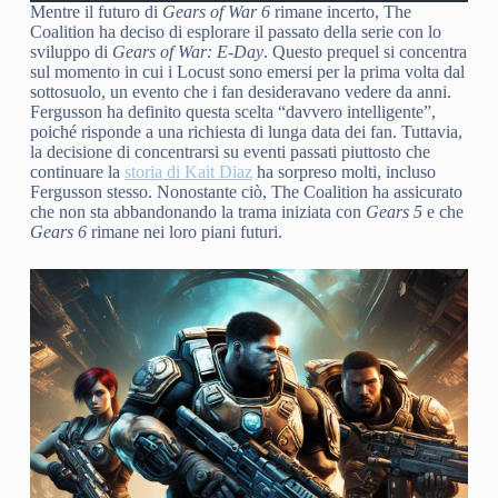
Mentre il futuro di
Gears of War 6
rimane incerto, The
Coalition ha deciso di esplorare il passato della serie con lo
sviluppo di
Gears of War: E-Day
. Questo prequel si concentra
sul momento in cui i Locust sono emersi per la prima volta dal
sottosuolo, un evento che i fan desideravano vedere da anni.
Fergusson ha definito questa scelta “davvero intelligente”,
poiché risponde a una richiesta di lunga data dei fan. Tuttavia,
la decisione di concentrarsi su eventi passati piuttosto che
continuare la
storia di Kait Diaz
ha sorpreso molti, incluso
Fergusson stesso. Nonostante ciò, The Coalition ha assicurato
che non sta abbandonando la trama iniziata con
Gears 5
e che
Gears 6
rimane nei loro piani futuri.