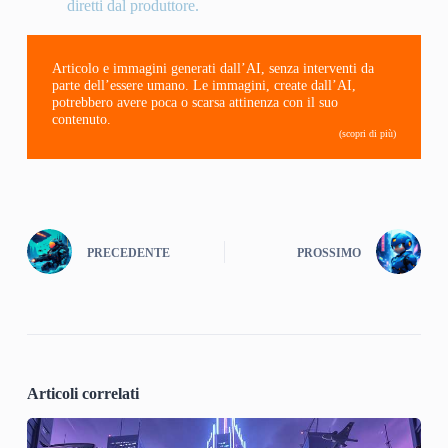
diretti dal produttore.
Articolo e immagini generati dall’AI, senza interventi da
parte dell’essere umano. Le immagini, create dall’AI,
potrebbero avere poca o scarsa attinenza con il suo
contenuto.
(scopri di più)
PRECEDENTE
PROSSIMO
Articoli correlati