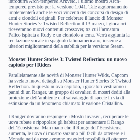
introdurrà Arch-tempered Arkveld, l’ultimo mostro Arch-
tempered previsto per la versione 1.041. Tale aggiornamento
implementerà anche le voci vincenti dei concorsi di design di
armi e ciondoli originali. Per celebrare il lancio di Monster
Hunter Stories 3: Twisted Reflection il 13 marzo, i giocatori
riceveranno nuovi contenuti crossover, tra cui l’armatura
Palico ispirata a Rudy e un ciondolo a tema. Verrà aggiunta la
recitazione vocale in spagnolo latinoamericano, insieme a
ulteriori miglioramenti della stabilità per la versione Steam.
Monster Hunter Stories 3: Twisted Reflection: un nuovo
capitolo per i Riders
Parallelamente alle novità di Monster Hunter Wilds, Capcom
ha svelato nuovi dettagli su Monster Hunter Stories 3: Twisted
Reflection. In questo nuovo capitolo, i giocatori vestiranno i
panni di un Ranger, un gruppo di cavalieri di mostri dediti alla
protezione dell’ambiente e al salvataggio di specie in via di
estinzione da un fenomeno chiamato Invasione Cristallina.
I Ranger dovranno respingere i Mostri Invasivi, recuperare le
uova rubate e ripopolare gli habitat per aumentare il Rango
dell’Ecosistema. Man mano che il Rango dell’Ecosistema
aumenta, le uova di mostro saranno più facili da ottenere e i
Monstie nati da esse avranno maggiori possibilità di ottenere