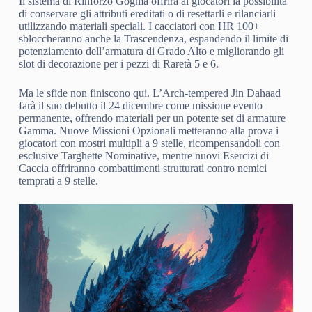
Il sistema di Rinforzo Gogma offrirà ai giocatori la possibilità
di conservare gli attributi ereditati o di resettarli e rilanciarli
utilizzando materiali speciali. I cacciatori con HR 100+
sbloccheranno anche la Trascendenza, espandendo il limite di
potenziamento dell’armatura di Grado Alto e migliorando gli
slot di decorazione per i pezzi di Raretà 5 e 6.
Ma le sfide non finiscono qui. L’Arch-tempered Jin Dahaad
farà il suo debutto il 24 dicembre come missione evento
permanente, offrendo materiali per un potente set di armature
Gamma. Nuove Missioni Opzionali metteranno alla prova i
giocatori con mostri multipli a 9 stelle, ricompensandoli con
esclusive Targhette Nominative, mentre nuovi Esercizi di
Caccia offriranno combattimenti strutturati contro nemici
temprati a 9 stelle.