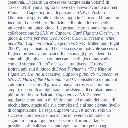
creatività. L’idea di un crossover nacque dalla volontà di
Takashi Nishiyama, figura chiave che aveva lavorato a
Street
Fighter
in Capcom prima di passare a SNK, e Yoshiki
Okamoto, responsabile dello sviluppo in Capcom. Durante un
incontro, i due ebbero l’intuizione di unire i loro rispettivi
universi in un unico gioco. La prima incarnazione di questa
collaborazione fu
SNK vs Capcom: Card Fighters Clash*, un
gioco di carte per Neo Geo Pocket Color. Successivamente,
nel 2000, Capcom lanciò
Capcom vs SNK: Millennium Fight
2000*, un picchiaduro 2D che riscosse un notevole successo.
Il gioco presentava un roster di personaggi provenienti da
entrambi gli universi, con meccaniche di gioco innovative
come il sistema “Ratio” e la scelta tra diversi “Groove”,
ispirati agli stili di gioco di
Street Fighter* e *The King of
Fighters*. L’anno successivo, Capcom pubblicò *Capcom vs
SNK 2: Mark of the Millennium 2001
, considerato da molti il
culmine della serie. Il gioco vantava un roster ancora più
ampio, una grafica migliorata e un sistema di combattimento
più profondo e sofisticato.
Capcom vs SNK 2
divenne
rapidamente un punto di riferimento nel mondo dei tornei di
picchiaduro, grazie alla sua complessità e al suo elevato livello
di competizione. La saga
Capcom vs SNK
non fu solo un
successo commerciale, ma anche un evento culturale che
segnò un’epoca. I giochi della serie offrirono ai fan la
possibilità di realizzare scontri epici tra i loro personaggi