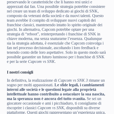
preservando le caratteristiche che li hanno resi unici e
apprezzati dai fan. Una possibile strategia potrebbe consistere
nel creare un team di sviluppo dedicato ai giochi di SNK,
composto da veterani della società e da nuovi talenti. Questo
team avrebbe il compito di sviluppare nuovi capitoli dei
franchise classici, mantenendo intatto lo spirito originale dei
giochi. In alternativa, Capcom potrebbe optare per una
strategia di “reboot”, reinterpretando i franchise di SNK in
chiave moderna, ma senza snaturarne l’essenza. Qualunque
sia la strategia adottata, è essenziale che Capcom coinvolga i
fan nel processo decisionale, ascoltando i loro feedback e
tenendo conto delle loro aspettative. Solo in questo modo sarà
possibile garantire un futuro luminoso per i franchise di SNK
e per la serie
Capcom vs SNK
.
I nostri consigli
In definitiva, la realizzazione di
Capcom vs SNK 3
rimane un
sogno per molti appassionati.
Le sfide legali, i cambiamenti
interni alle società e le questioni legate alla proprietà
intellettuale hanno contribuito a ostacolare la sua nascita,
ma la speranza non è ancora del tutto svanita.
Se sei un
giocatore occasionale e ami i picchiaduro, ti consigliamo di
riscoprire i classici
Capcom vs SNK
, disponibili su diverse
piattaforme. Questi giochi rappresentano un’esperienza unica,