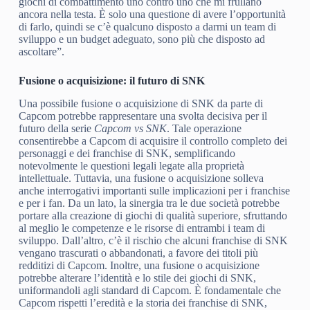
giochi di combattimento uno contro uno che mi frullano
ancora nella testa. È solo una questione di avere l’opportunità
di farlo, quindi se c’è qualcuno disposto a darmi un team di
sviluppo e un budget adeguato, sono più che disposto ad
ascoltare”.
Fusione o acquisizione: il futuro di SNK
Una possibile fusione o acquisizione di SNK da parte di
Capcom potrebbe rappresentare una svolta decisiva per il
futuro della serie
Capcom vs SNK
. Tale operazione
consentirebbe a Capcom di acquisire il controllo completo dei
personaggi e dei franchise di SNK, semplificando
notevolmente le questioni legali legate alla proprietà
intellettuale. Tuttavia, una fusione o acquisizione solleva
anche interrogativi importanti sulle implicazioni per i franchise
e per i fan. Da un lato, la sinergia tra le due società potrebbe
portare alla creazione di giochi di qualità superiore, sfruttando
al meglio le competenze e le risorse di entrambi i team di
sviluppo. Dall’altro, c’è il rischio che alcuni franchise di SNK
vengano trascurati o abbandonati, a favore dei titoli più
redditizi di Capcom. Inoltre, una fusione o acquisizione
potrebbe alterare l’identità e lo stile dei giochi di SNK,
uniformandoli agli standard di Capcom. È fondamentale che
Capcom rispetti l’eredità e la storia dei franchise di SNK,