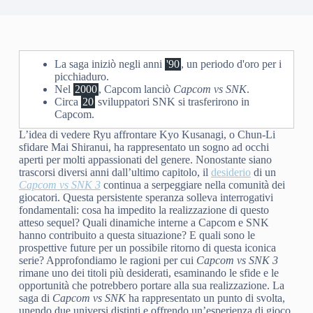
La saga iniziò negli anni
'90
, un periodo d'oro per i
picchiaduro.
Nel
2000
, Capcom lanciò
Capcom vs SNK
.
Circa
20
sviluppatori SNK si trasferirono in
Capcom.
L’idea di vedere Ryu affrontare Kyo Kusanagi, o Chun-Li
sfidare Mai Shiranui, ha rappresentato un sogno ad occhi
aperti per molti appassionati del genere. Nonostante siano
trascorsi diversi anni dall’ultimo capitolo, il
desiderio
di un
Capcom vs SNK 3
continua a serpeggiare nella comunità dei
giocatori. Questa persistente speranza solleva interrogativi
fondamentali: cosa ha impedito la realizzazione di questo
atteso sequel? Quali dinamiche interne a Capcom e SNK
hanno contribuito a questa situazione? E quali sono le
prospettive future per un possibile ritorno di questa iconica
serie? Approfondiamo le ragioni per cui
Capcom vs SNK 3
rimane uno dei titoli più desiderati, esaminando le sfide e le
opportunità che potrebbero portare alla sua realizzazione. La
saga di
Capcom vs SNK
ha rappresentato un punto di svolta,
unendo due universi distinti e offrendo un’esperienza di gioco