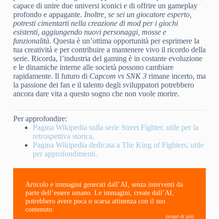
capace di unire due universi iconici e di offrire un gameplay
profondo e appagante.
Inoltre, se sei un giocatore esperto,
potresti cimentarti nella creazione di mod per i giochi
esistenti, aggiungendo nuovi personaggi, mosse e
funzionalità.
Questa è un’ottima opportunità per esprimere la
tua creatività e per contribuire a mantenere vivo il ricordo della
serie. Ricorda, l’industria del gaming è in costante evoluzione
e le dinamiche interne alle società possono cambiare
rapidamente. Il futuro di
Capcom vs SNK 3
rimane incerto, ma
la passione dei fan e il talento degli sviluppatori potrebbero
ancora dare vita a questo sogno che non vuole morire.
Per approfondire:
Pagina Wikipedia sulla serie Street Fighter, utile per la
retrospettiva storica.
Pagina Wikipedia dedicata a The King of Fighters, utile
per approfondimenti.
Articolo e immagini generati dall’AI, senza interventi da
parte dell’essere umano. Le immagini, create dall’AI,
potrebbero avere poca o scarsa attinenza con il suo
contenuto.
(scopri di più)