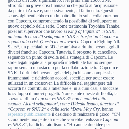
giocato un ruolo significativo. Nei primi anni 2000, SNK
affrontò una grave crisi finanziaria che portò all’acquisizione
da parte di Aruze e, successivamente, al fallimento. Questi
sconvolgimenti ebbero un impatto diretto sulla collaborazione
con Capcom, compromettendo la possibilità di sviluppare un
nuovo capitolo della serie. Come testimonia Toyohisa Tanabe,
pixel art supervisor che lavorò ai
King of Fighters* in SNK,
un team di circa 20 sviluppatori SNK si trasferì in Capcom in
seguito alla crisi. Questo team lavorò a
Capcom Fighting All-
Stars*, un picchiaduro 3D che ambiva a riunire personaggi di
diversi franchise Capcom. Tuttavia, il progetto fu cancellato,
segnando un punto di svolta nella strategia di Capcom. Le
sfide legali legate alla proprietà intellettuale hanno sempre
rappresentato un ostacolo per la collaborazione tra Capcom e
SNK. I diritti dei personaggi e dei giochi sono complessi e
frammentati, e richiedono accordi specifici per poter essere
utilizzati in un crossover. La difficoltà nel raggiungere tali
accordi ha contribuito a rallentare e, in alcuni casi, a bloccare
lo sviluppo di nuovi progetti. Nonostante queste difficoltà, la
speranza di un
Capcom vs SNK 3* non è mai del tutto
svanita. Alcuni sviluppatori, come Hideaki Itsuno, director di
*Capcom vs SNK 2* e della serie *Devil May Cry
, hanno
espresso pubblicamente
il desiderio di realizzare il gioco. “C’è
sicuramente una parte di me che vorrebbe realizzare
Capcom
vs SNK 3
“, ha dichiarato Itsuno. “Ho anche due idee per