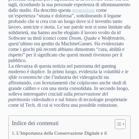
tagli, ricordando la sua personale esperienza di allontanamento
dallo studio. Ha descritto questa
separazione
come
un’esperienza “strana e dolorosa”, sottolineando il legame
profondo che si crea con un luogo dove si è investito tanto
lavoro, amicizie e storia. Le sue parole non si sono limitate alla
solidarietà, ma hanno anche elogiato il lavoro svolto da id
Software su titoli iconici come
Doom
,
Quake
e
Wolfenstein
,
quest’ultimo ora gestito da MachineGames. Ha evidenziato
come i giochi più recenti abbiano dimostrato “cura, abilità e
rispetto” per il significato che questi mondi rivestono per il
pubblico.
La rilevanza di questa notizia nel panorama del gaming
moderno è duplice. In primo luogo, evidenzia la
volatilità e le
sfide economiche
che l’industria dei videogiochi sta
affrontando, con licenziamenti che colpiscono anche studi di
grande calibro e con una storia consolidata. In secondo luogo,
solleva interrogativi cruciali sulla
preservazione del
patrimonio videoludico
e sul futuro di tecnologie proprietarie
come id Tech, di cui si vocifera una possibile estinzione.
Indice dei contenuti
L’Importanza della Conservazione Digitale e il