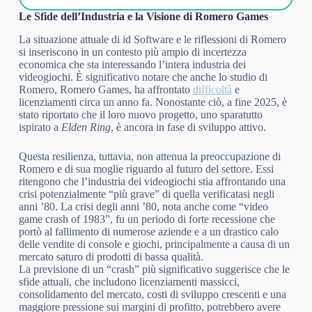
Le Sfide dell’Industria e la Visione di Romero Games
La situazione attuale di id Software e le riflessioni di Romero
si inseriscono in un contesto più ampio di incertezza
economica che sta interessando l’intera industria dei
videogiochi. È significativo notare che anche lo studio di
Romero, Romero Games, ha affrontato
difficoltà
e
licenziamenti circa un anno fa. Nonostante ciò, a fine 2025, è
stato riportato che il loro nuovo progetto, uno sparatutto
ispirato a
Elden Ring
, è ancora in fase di sviluppo attivo.
Questa resilienza, tuttavia, non attenua la preoccupazione di
Romero e di sua moglie riguardo al futuro del settore. Essi
ritengono che l’industria dei videogiochi stia affrontando una
crisi potenzialmente “più grave” di quella verificatasi negli
anni ’80. La crisi degli anni ’80, nota anche come “video
game crash of 1983”, fu un periodo di forte recessione che
portò al fallimento di numerose aziende e a un drastico calo
delle vendite di console e giochi, principalmente a causa di un
mercato saturo di prodotti di bassa qualità.
La previsione di un “crash” più significativo suggerisce che le
sfide attuali, che includono licenziamenti massicci,
consolidamento del mercato, costi di sviluppo crescenti e una
maggiore pressione sui margini di profitto, potrebbero avere