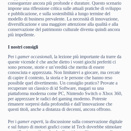
conseguenze ancora più profonde e durature. Questo scenario
impone una riflessione critica sulle attuali pratiche di sviluppo
e pubblicazione, e sulla sostenibilità a lungo termine del
modello di business prevalente. La necessità di innovazione,
diversificazione e una maggiore attenzione alla qualità e alla
conservazione del patrimonio culturale diventa quindi ancora
più impellente.
I nostri consigli
Per i
gamer occasionali
, la lezione più importante da trarre da
queste vicende è che anche dietro i vostri giochi preferiti ci
sono persone, storie e un’eredità che merita di essere
conosciuta e apprezzata. Non limitatevi a giocare, ma cercate
di capire il contesto, la storia e le persone che hanno reso
possibile quel divertimento. Un consiglio pratico? Provate a
recuperare un classico di id Software, magari su una
piattaforma moderna come PC, Nintendo Switch o Xbox 360,
per apprezzare le radici del gaming moderno. Potreste
rimanere sorpresi dalla profondità e dall’innovazione che
questi titoli, anche a distanza di decenni, ancora offrono.
Per i
gamer esperti
, la discussione sulla conservazione digitale
e sul futuro di motori grafici come id Tech dovrebbe stimolare