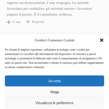
ragione sui licenziamenti, è una vergogna. Le aziende
licenziano per soddisfare gli azionisti mentre i lavoratori
pagano il prezzo. È il capitalismo, bellezza.
Rispondi
0
Gestisci Consenso Cookie
Per fornire le migliori esperienze, utilizziamo tecnologie come i cookie per
memorizzare e/o accedere alle informazioni del dispositivo. Il consenso a queste
tecnologie ci permetterà di elaborare dati come il comportamento di navigazione o ID
unici su questo sito. Non acconsentire o ritirare il consenso può influire negativamente
su alcune caratteristiche e funzioni.
Accetta
Categories
Behind the Game
Nega
GameSpotlight
Hot Reviews
5
News
Visualizza le preferenze
Pro Tips