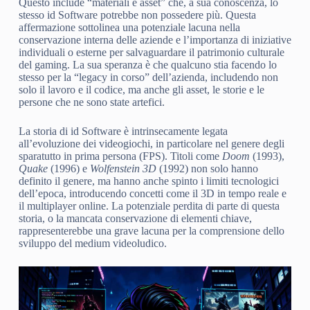
Questo include “materiali e asset” che, a sua conoscenza, lo
stesso id Software potrebbe non possedere più. Questa
affermazione sottolinea una potenziale lacuna nella
conservazione interna delle aziende e l’importanza di iniziative
individuali o esterne per salvaguardare il patrimonio culturale
del gaming. La sua speranza è che qualcuno stia facendo lo
stesso per la “legacy in corso” dell’azienda, includendo non
solo il lavoro e il codice, ma anche gli asset, le storie e le
persone che ne sono state artefici.
La storia di id Software è intrinsecamente legata
all’evoluzione dei videogiochi, in particolare nel genere degli
sparatutto in prima persona (FPS). Titoli come
Doom
(1993),
Quake
(1996) e
Wolfenstein 3D
(1992) non solo hanno
definito il genere, ma hanno anche spinto i limiti tecnologici
dell’epoca, introducendo concetti come il 3D in tempo reale e
il multiplayer online. La potenziale perdita di parte di questa
storia, o la mancata conservazione di elementi chiave,
rappresenterebbe una grave lacuna per la comprensione dello
sviluppo del medium videoludico.