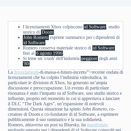
I licenziamenti Xbox colpiscono
id Software
, studio
storico di
Doom
.
John Romero
esprime rammarico per i dipendenti di
id Software
.
Romero conserva materiale storico di
id Software
fino al
6 agosto 1996
.
Si teme un 'crash' dell'industria
peggiore
degli anni
'80
.
La
licenziamenti
-di-massa-e-futuro-incerto/”>recente ondata di
licenziamenti che ha colpito l’industria videoludica, in
particolare le divisioni di Xbox, ha generato un’ampia
discussione e preoccupazione. Un evento di particolare
risonanza è stato l’impatto su id Software, uno studio storico e
influente, proprio nel momento in cui si apprestava a lanciare
il DLC “The Dark Ages”, un’espansione di notevoli
dimensioni. Questa situazione ha spinto
John Romero
, co-
creatore di Doom e co-fondatore di id Software, a esprimere
pubblicamente il suo rammarico e la sua solidarietà.
Romero, attraverso un post su Bluesky, ha
manifestato
profonda empatia per i dipendenti di id Software coinvolti nei