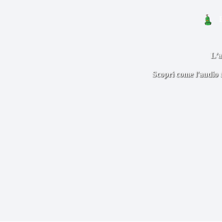
L’a
Scopri come l'audio 