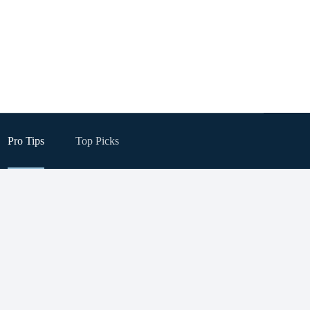
Pro Tips
Top Picks