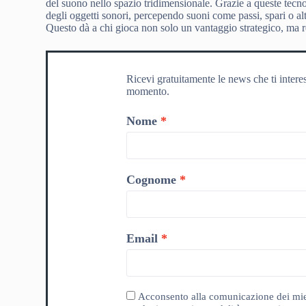
del suono nello spazio tridimensionale. Grazie a queste tecno
degli oggetti sonori, percependo suoni come passi, spari o al
Questo dà a chi gioca non solo un vantaggio strategico, ma re
Ricevi gratuitamente le news che ti intere
momento.
Nome
Cognome
Email
Acconsento alla comunicazione dei miei da