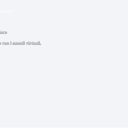
mmenti
ioco
con i mondi virtuali,