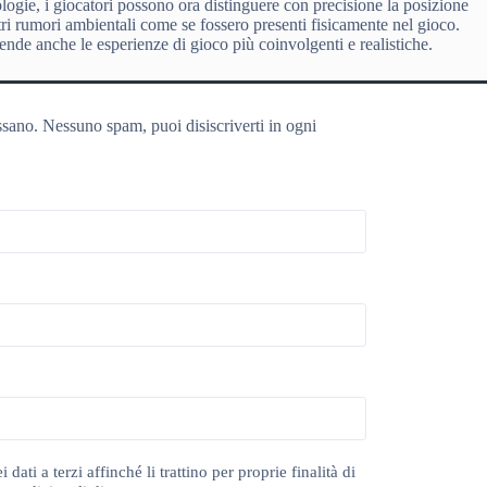
logie, i giocatori possono ora distinguere con precisione la posizione
tri rumori ambientali come se fossero presenti fisicamente nel gioco.
nde anche le esperienze di gioco più coinvolgenti e realistiche.
ssano. Nessuno spam, puoi disiscriverti in ogni
ti a terzi affinché li trattino per proprie finalità di