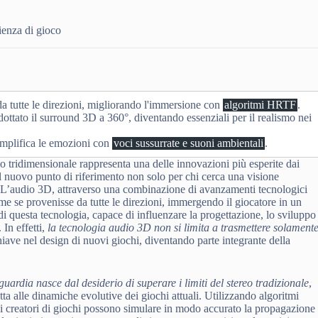
ienza di gioco
da tutte le direzioni, migliorando l'immersione con
algoritmi HRTF
.
ttato il surround 3D a 360°, diventando essenziali per il realismo nei
amplifica le emozioni con
voci sussurrate e suoni ambientali
.
 tridimensionale rappresenta una delle innovazioni più esperite dai
il nuovo punto di riferimento non solo per chi cerca una visione
i. L’audio 3D, attraverso una combinazione di avanzamenti tecnologici
me se provenisse da tutte le direzioni, immergendo il giocatore in un
i questa tecnologia, capace di influenzare la progettazione, lo sviluppo
 In effetti,
la tecnologia audio 3D non si limita a trasmettere solament
iave nel design di nuovi giochi, diventando parte integrante della
ardia nasce dal desiderio di superare i limiti del stereo tradizionale
,
 alle dinamiche evolutive dei giochi attuali. Utilizzando algoritmi
 i creatori di giochi possono simulare in modo accurato la propagazione