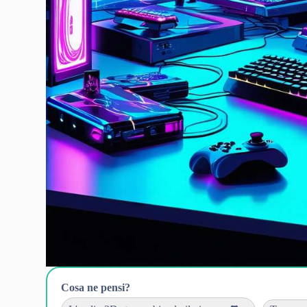
Cosa ne pensi?