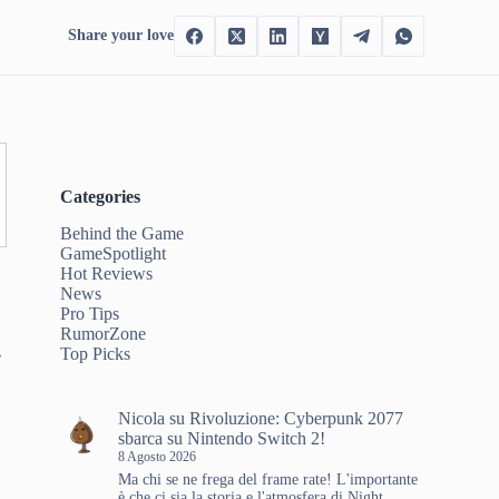
Share your love
Categories
Behind the Game
GameSpotlight
Hot Reviews
News
Pro Tips
RumorZone
Top Picks
e
Nicola
su
Rivoluzione: Cyberpunk 2077
sbarca su Nintendo Switch 2!
8 Agosto 2026
Ma chi se ne frega del frame rate! L'importante
è che ci sia la storia e l'atmosfera di Night