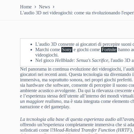
Home
News
L'audio 3D nei videogiochi: come sta rivoluzionando l'esper
L'audio 3D consente ai giocatori di percepire suoni 
Marchi come
Sony
e giochi come
Fortnite
hanno ado
videogiochi.
Nel gioco
Hellblade: Senua's Sacrifice
, l'audio 3D 
Nel panorama in continua evoluzione dei videogiochi, l’audio
giocatori nei recenti anni. Questa tecnologia sta diventando 
immersiva, ma soprattutto sonora, nei propri giochi preferit
sia hardware che software, consente di percepire il suono co
ambiente acustico avvolgente. Da qui la rilevanza crescente d
e l’esperienza stessa dell’utente all’interno dei mondi virtuali.
un maggiore realismo
, ma è stata integrata come elemento ch
narrazione e del gameplay.
La tecnologia alla base di questa esperienza audio all?avangu
offrendo un?esperienza completamente immersiva che si adatta
sofisticati come l?
Head-Related Transfer Function (HRTF)
,