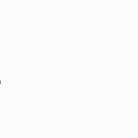
o
i
e