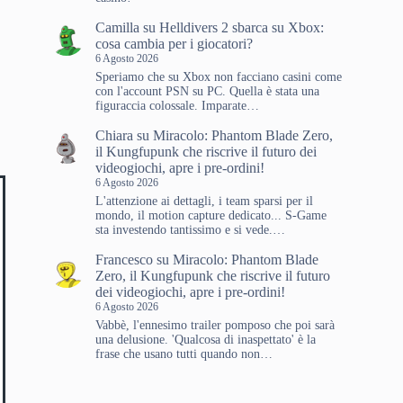
Camilla
su
Helldivers 2 sbarca su Xbox:
cosa cambia per i giocatori?
6 Agosto 2026
Speriamo che su Xbox non facciano casini come
con l'account PSN su PC. Quella è stata una
figuraccia colossale. Imparate…
Chiara
su
Miracolo: Phantom Blade Zero,
il Kungfupunk che riscrive il futuro dei
videogiochi, apre i pre-ordini!
6 Agosto 2026
L'attenzione ai dettagli, i team sparsi per il
mondo, il motion capture dedicato... S-Game
sta investendo tantissimo e si vede.…
Francesco
su
Miracolo: Phantom Blade
Zero, il Kungfupunk che riscrive il futuro
dei videogiochi, apre i pre-ordini!
6 Agosto 2026
Vabbè, l'ennesimo trailer pomposo che poi sarà
una delusione. 'Qualcosa di inaspettato' è la
frase che usano tutti quando non…