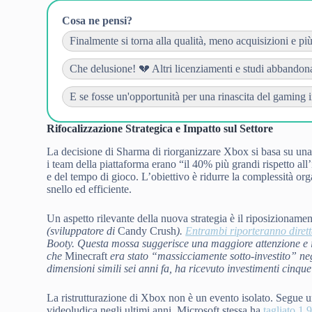
Cosa ne pensi?
Finalmente si torna alla qualità, meno acquisizioni e più 
Che delusione! 💔 Altri licenziamenti e studi abbandonat
E se fosse un'opportunità per una rinascita del gaming in
Rifocalizzazione Strategica e Impatto sul Settore
La decisione di Sharma di riorganizzare Xbox si basa su una
i team della piattaforma erano “il 40% più grandi rispetto all
e del tempo di gioco. L’obiettivo è ridurre la complessità or
snello ed efficiente.
Un aspetto rilevante della nuova strategia è il riposizionamen
(sviluppatore di
Candy Crush
).
Entrambi riporteranno diret
Booty. Questa mossa suggerisce una maggiore attenzione e inv
che
Minecraft
era stato “massicciamente sotto-investito” ne
dimensioni simili sei anni fa, ha ricevuto investimenti cinque
La ristrutturazione di Xbox non è un evento isolato. Segue 
videoludica negli ultimi anni. Microsoft stessa ha
tagliato 1.