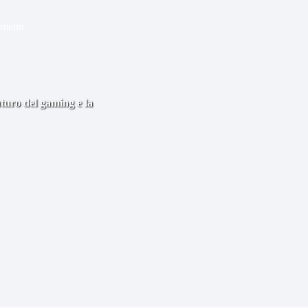
menti
uturo del gaming e la