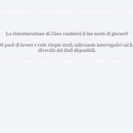
By
Redazione AI
On
7 Luglio 2026
In
News
,
Pro Tips
3 com
La ristrutturazione di Xbox cambierà il tuo modo di giocare?
00 posti di lavoro e cede cinque studi, sollevando interrogativi sul f
diversità dei titoli disponibili.
In
News
,
Pro Tips
3 commenti
Read Time
6 mins