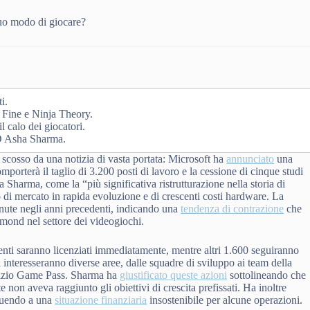
tuo modo di giocare?
i.
e Fine e Ninja Theory.
l calo dei giocatori.
EO Asha Sharma.
 scosso da una notizia di vasta portata: Microsoft ha
annunciato
una
mporterà il taglio di 3.200 posti di lavoro e la cessione di cinque studi
Sharma, come la “più significativa ristrutturazione nella storia di
o di mercato in rapida evoluzione e di crescenti costi hardware. La
ute negli anni precedenti, indicando una
tendenza di contrazione
che
dmond nel settore dei videogiochi.
enti saranno licenziati immediatamente, mentre altri 1.600 seguiranno
i interesseranno diverse aree, dalle squadre di sviluppo ai team della
rvizio Game Pass. Sharma ha
giustificato queste azioni
sottolineando che
 non aveva raggiunto gli obiettivi di crescita prefissati. Ha inoltre
ibuendo a una
situazione finanziaria
insostenibile per alcune operazioni.