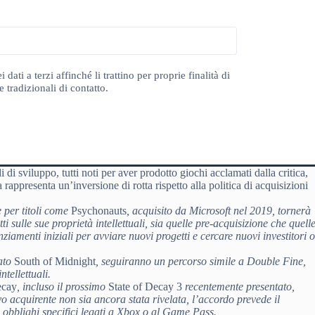
ti a terzi affinché li trattino per proprie finalità di
 tradizionali di contatto.
i di sviluppo, tutti noti per aver prodotto giochi acclamati dalla critica,
appresenta un’inversione di rotta rispetto alla politica di acquisizioni
e per titoli come
Psychonauts
, acquisito da Microsoft nel 2019, tornerà
ti sulle sue proprietà intellettuali, sia quelle pre-acquisizione che quell
nziamenti iniziali per avviare nuovi progetti e cercare nuovi investitori 
iato
South of Midnight
, seguiranno un percorso simile a Double Fine,
tellettuali.
ecay
, incluso il prossimo
State of Decay 3
recentemente presentato,
o acquirente non sia ancora stata rivelata, l’accordo prevede il
a obblighi specifici legati a Xbox o al Game Pass.