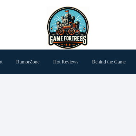
ht
RumorZone
Hot Reviews
Behind the Game