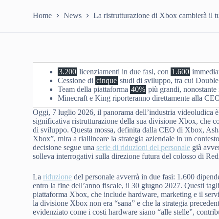
Home
News
La ristrutturazione di Xbox cambierà il 
3.200
licenziamenti in due fasi, con
1.600
immediat
Cessione di
cinque
studi di sviluppo, tra cui Doubl
Team della piattaforma
40%
più grandi, nonostante i
Minecraft e King riporteranno direttamente alla C
Oggi, 7 luglio 2026, il panorama dell’industria videoludica è
significativa ristrutturazione della sua divisione Xbox, che co
di sviluppo. Questa mossa, definita dalla CEO di Xbox, Asha 
Xbox”, mira a riallineare la strategia aziendale in un contest
decisione segue una
serie di riduzioni del personale
già avven
solleva interrogativi sulla direzione futura del colosso di Re
La
riduzione
del personale avverrà in due fasi: 1.600 dipend
entro la fine dell’anno fiscale, il 30 giugno 2027. Questi tagl
piattaforma Xbox, che include hardware, marketing e il se
la divisione Xbox non era “sana” e che la strategia precedente
evidenziato come i costi hardware siano “alle stelle”, contr