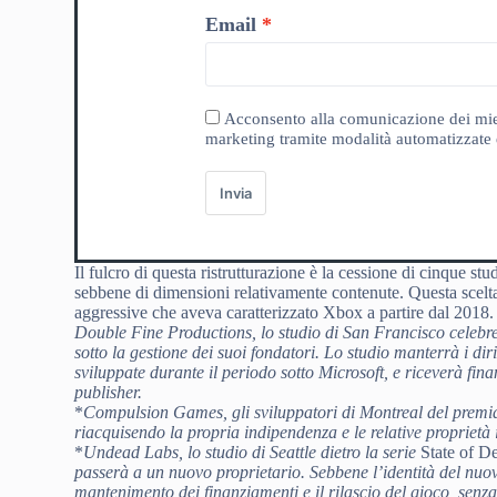
Email
Acconsento alla comunicazione dei miei da
marketing tramite modalità automatizzate e
Invia
Il fulcro di questa ristrutturazione è la cessione di cinque stud
sebbene di dimensioni relativamente contenute. Questa scelta r
aggressive che aveva caratterizzato Xbox a partire dal 2018.
Double Fine Productions
, lo studio di San Francisco celebr
sotto la gestione dei suoi fondatori. Lo studio manterrà i dirit
sviluppate durante il periodo sotto Microsoft, e riceverà fina
publisher.
*
Compulsion Games
, gli sviluppatori di Montreal del prem
riacquisendo la propria indipendenza e le relative proprietà in
*
Undead Labs
, lo studio di Seattle dietro la serie
State of D
passerà a un nuovo proprietario. Sebbene l’identità del nuov
mantenimento dei finanziamenti e il rilascio del gioco, senz