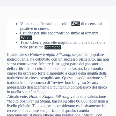
Valutazione "mista" con solo il
42%
di recensioni
positive in cinese.
Critiche per stile anacronistico simile ai romanzi
Wuxia
.
Team Cherry promette miglioramenti alla traduzione
nelle prossime
settimane
.
Il tanto atteso
Hollow Knight: Silksong
, sequel del popolare
metroidvania, ha debuttato con un successo planetario, ma non
senza controversie. Mentre la maggior parte dei giocatori e
della critica ha accolto il titolo con entusiasmo, la comunità
cinese ha espresso forte disappunto a causa della qualità della
traduzione in cinese semplificato. Questa insoddisfazione si è
tradotta in un fenomeno di “review bombing” su Steam,
abbassando drasticamente il punteggio complessivo del gioco
in quella specifica lingua.
Attualmente,
Hollow Knight: Silksong
vanta una valutazione
“Molto positiva” su Steam, basata su oltre 80.000 recensioni a
livello globale. Tuttavia, se si considerano esclusivamente le
recensioni in cinese semplificato, il quadro cambia
radicalmente: il gioco ottiene una valutazione “Mista”, con