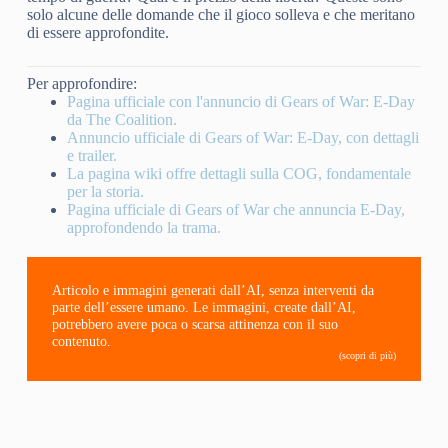
solo alcune delle domande che il gioco solleva e che meritano
di essere approfondite.
Per approfondire:
Pagina ufficiale con l'annuncio di Gears of War: E-Day
da The Coalition.
Annuncio ufficiale di Gears of War: E-Day, con dettagli
e trailer.
La pagina wiki offre dettagli sulla COG, fondamentale
per la storia.
Pagina ufficiale di Gears of War che annuncia E-Day,
approfondendo la trama.
Articolo e immagini generati dall’AI, senza interventi da
parte dell’essere umano. Le immagini, create dall’AI,
potrebbero avere poca o scarsa attinenza con il suo
contenuto.
(scopri di più)