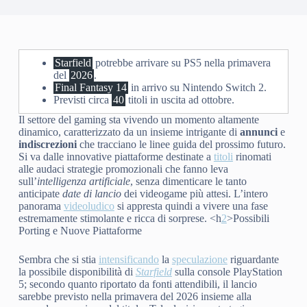
Starfield
potrebbe arrivare su PS5 nella primavera
del
2026
.
Final Fantasy 14
in arrivo su Nintendo Switch 2.
Previsti circa
40
titoli in uscita ad ottobre.
Il settore del gaming sta vivendo un momento altamente
dinamico, caratterizzato da un insieme intrigante di
annunci
e
indiscrezioni
che tracciano le linee guida del prossimo futuro.
Si va dalle innovative piattaforme destinate a
titoli
rinomati
alle audaci strategie promozionali che fanno leva
sull’
intelligenza artificiale
, senza dimenticare le tanto
anticipate
date di lancio
dei videogame più attesi. L’intero
panorama
videoludico
si appresta quindi a vivere una fase
estremamente stimolante e ricca di sorprese. <h
2
>Possibili
Porting e Nuove Piattaforme
Sembra che si stia
intensificando
la
speculazione
riguardante
la possibile disponibilità di
Starfield
sulla console PlayStation
5; secondo quanto riportato da fonti attendibili, il lancio
sarebbe previsto nella primavera del 2026 insieme alla