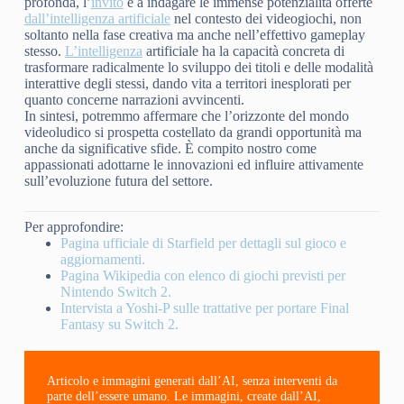
profonda, l’
invito
è a indagare le immense potenzialità offerte
dall’intelligenza artificiale
nel contesto dei videogiochi, non
soltanto nella fase creativa ma anche nell’effettivo gameplay
stesso.
L’intelligenza
artificiale ha la capacità concreta di
trasformare radicalmente lo sviluppo dei titoli e delle modalità
interattive degli stessi, dando vita a territori inesplorati per
quanto concerne narrazioni avvincenti.
In sintesi, potremmo affermare che l’orizzonte del mondo
videoludico si prospetta costellato da grandi opportunità ma
anche da significative sfide. È compito nostro come
appassionati adottarne le innovazioni ed influire attivamente
sull’evoluzione futura del settore.
Per approfondire:
Pagina ufficiale di Starfield per dettagli sul gioco e
aggiornamenti.
Pagina Wikipedia con elenco di giochi previsti per
Nintendo Switch 2.
Intervista a Yoshi-P sulle trattative per portare Final
Fantasy su Switch 2.
Articolo e immagini generati dall’AI, senza interventi da
parte dell’essere umano. Le immagini, create dall’AI,