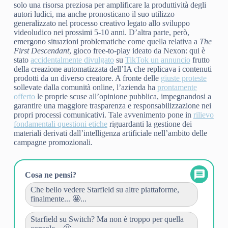
solo una risorsa preziosa per amplificare la produttività degli
autori ludici, ma anche pronosticano il suo utilizzo
generalizzato nel processo creativo legato allo sviluppo
videoludico nei prossimi 5-10 anni. D’altra parte, però,
emergono situazioni problematiche come quella relativa a
The
First Descendant
, gioco free-to-play ideato da Nexon: qui è
stato
accidentalmente divulgato
su
TikTok un annuncio
frutto
della creazione automatizzata dell’IA che replicava i contenuti
prodotti da un diverso creatore. A fronte delle
giuste proteste
sollevate dalla comunità online, l’azienda ha
prontamente
offerto
le proprie scuse all’opinione pubblica, impegnandosi a
garantire una maggiore trasparenza e responsabilizzazione nei
propri processi comunicativi. Tale avvenimento pone in
rilievo
fondamentali questioni etiche
riguardanti la gestione dei
materiali derivati dall’intelligenza artificiale nell’ambito delle
campagne promozionali.
Cosa ne pensi?
Che bello vedere Starfield su altre piattaforme,
finalmente... 🤩...
Starfield su Switch? Ma non è troppo per quella