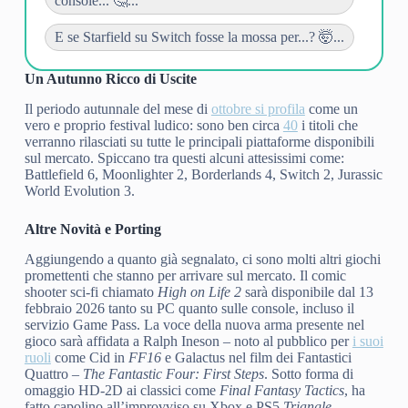
console... 🤔...
E se Starfield su Switch fosse la mossa per...? 🤯...
Un Autunno Ricco di Uscite
Il periodo autunnale del mese di
ottobre si profila
come un
vero e proprio festival ludico: sono ben circa
40
i titoli che
verranno rilasciati su tutte le principali piattaforme disponibili
sul mercato. Spiccano tra questi alcuni attesissimi come:
Battlefield 6, Moonlighter 2, Borderlands 4, Switch 2, Jurassic
World Evolution 3.
Altre Novità e Porting
Aggiungendo a quanto già segnalato, ci sono molti altri giochi
promettenti che stanno per arrivare sul mercato. Il comic
shooter sci-fi chiamato
High on Life 2
sarà disponibile dal 13
febbraio 2026 tanto su PC quanto sulle console, incluso il
servizio Game Pass. La voce della nuova arma presente nel
gioco sarà affidata a Ralph Ineson – noto al pubblico per
i suoi
ruoli
come Cid in
FF16
e Galactus nel film dei Fantastici
Quattro –
The Fantastic Four: First Steps
. Sotto forma di
omaggio HD-2D ai classici come
Final Fantasy Tactics
, ha
fatto capolino all’improvviso su Xbox e PS5
Triangle