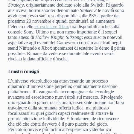
Strategy
, originariamente dedicato solo alla Switch. Riguardo
al survival horror shooter denominato
Stalker 2
le novità sono
avvincenti; esso sarà reso disponibile sulla PS5 a partire dal
prossimo 20 novembre e quindi continuerà ad aumentare
l’elenco delle
ex esclusive Xbox
ora disponibili anche sulla
console Sony. Ultimo ma non meno importante è il sequel
tanto atteso di
Hollow Knight
,
Silksong
; esso suscita notevoli
aspettative agli eventi del Gamescom con fan accalcati negli
stand Nintendo e Xbox speranzosi di testarne le demo il prima
possibile. Rimane da vedere se durante tale evento verrà
rivelata la data ufficiale d’uscita.
I nostri consigli
L’universo videoludico sta attraversando un processo
dinamico d’innovazione perpetua; continuamente nascono
piattaforme all’avanguardia accompagnate da tecnologie
avanzate ed esordiscono nuovi titoli sul mercato. Rivolgendo
uno sguardo ai gamer occasionali, essenziale rimane non farsi
travolgere dalla sterminata offerta ludica, ma piuttosto
focalizzarsi su quei giochi capaci realmente di attrarre la
propria attenzione individuale. È fondamentale riconoscere
che ciò che conta davvero è il puro piacere del gioco.
Per coloro invece più inclini all’esperienza videoludica