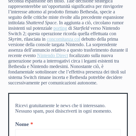
seconda espansione del titolo. Tale decisione strategica
rappresenterebbe un’opportunità significativa per rinvigorire
l’interesse attorno al prodotto firmato Bethesda, specie a
seguito delle critiche miste rivolte alla precedente espansione
intitolata
Shattered Space
. In aggiunta a ciò, circolano rumor
insistenti sul potenziale
porting
di
Starfield
verso Nintendo
Switch 2; questa operazione ricorda quella effettuata con
Skyrim
, rilasciata in
concomitanza col
debutto della prima
versione della console targata Nintendo. La sorprendente
assenza dell’annuncio relativo a questo trasferimento durante il
recente evento
Nintendo Direct
focalizzato sulla nuova
generazione porta a interrogativi circa i legami esistenti tra
Bethesda e Nintendo medesimi. Nonostante ciò, è
fondamentale sottolineare che l’effettiva presenza dei titoli sul
sistema Switch rimane incerta e Bethesda potrebbe decidere
successivamente per comunicazioni autonome.
Ricevi gratuitamente le news che ti interessano.
Nessuno spam, puoi disiscriverti in ogni momento.
Nome