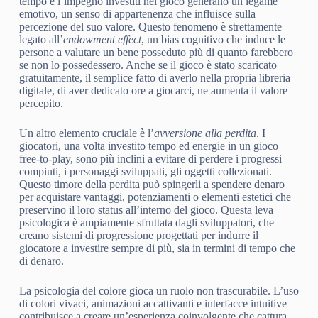
tempo e l’impegno investiti nel gioco generano un legame
emotivo, un senso di appartenenza che influisce sulla
percezione del suo valore. Questo fenomeno è strettamente
legato all’
endowment effect
, un bias cognitivo che induce le
persone a valutare un bene posseduto più di quanto farebbero
se non lo possedessero. Anche se il gioco è stato scaricato
gratuitamente, il semplice fatto di averlo nella propria libreria
digitale, di aver dedicato ore a giocarci, ne aumenta il valore
percepito.
Un altro elemento cruciale è l’
avversione alla perdita
. I
giocatori, una volta investito tempo ed energie in un gioco
free-to-play, sono più inclini a evitare di perdere i progressi
compiuti, i personaggi sviluppati, gli oggetti collezionati.
Questo timore della perdita può spingerli a spendere denaro
per acquistare vantaggi, potenziamenti o elementi estetici che
preservino il loro status all’interno del gioco. Questa leva
psicologica è ampiamente sfruttata dagli sviluppatori, che
creano sistemi di progressione progettati per indurre il
giocatore a investire sempre di più, sia in termini di tempo che
di denaro.
La psicologia del colore gioca un ruolo non trascurabile. L’uso
di colori vivaci, animazioni accattivanti e interfacce intuitive
contribuisce a creare un’esperienza coinvolgente che cattura