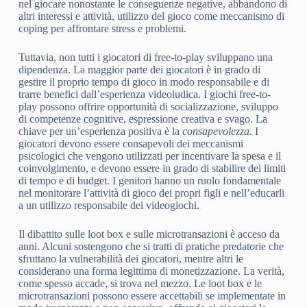
nel giocare nonostante le conseguenze negative, abbandono di
altri interessi e attività, utilizzo del gioco come meccanismo di
coping per affrontare stress e problemi.
Tuttavia, non tutti i giocatori di free-to-play sviluppano una
dipendenza. La maggior parte dei giocatori è in grado di
gestire il proprio tempo di gioco in modo responsabile e di
trarre benefici dall’esperienza videoludica. I giochi free-to-
play possono offrire opportunità di socializzazione, sviluppo
di competenze cognitive, espressione creativa e svago. La
chiave per un’esperienza positiva è la
consapevolezza
. I
giocatori devono essere consapevoli dei meccanismi
psicologici che vengono utilizzati per incentivare la spesa e il
coinvolgimento, e devono essere in grado di stabilire dei limiti
di tempo e di budget. I genitori hanno un ruolo fondamentale
nel monitorare l’attività di gioco dei propri figli e nell’educarli
a un utilizzo responsabile dei videogiochi.
Il dibattito sulle loot box e sulle microtransazioni è acceso da
anni. Alcuni sostengono che si tratti di pratiche predatorie che
sfruttano la vulnerabilità dei giocatori, mentre altri le
considerano una forma legittima di monetizzazione. La verità,
come spesso accade, si trova nel mezzo. Le loot box e le
microtransazioni possono essere accettabili se implementate in