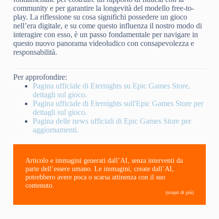
community e per garantire la longevità del modello free-to-
play. La riflessione su cosa significhi possedere un gioco
nell’era digitale, e su come questo influenza il nostro modo di
interagire con esso, è un passo fondamentale per navigare in
questo nuovo panorama videoludico con consapevolezza e
responsabilità.
Per approfondire:
Pagina ufficiale di Eternights su Epic Games Store,
dettagli sul gioco.
Pagina ufficiale di Eternights sull'Epic Games Store per
dettagli sul gioco.
Pagina delle news ufficiali di Epic Games Store per
aggiornamenti.
Articolo e immagini generati dall’AI, senza interventi da
parte dell’essere umano. Le immagini, create dall’AI,
potrebbero avere poca o scarsa attinenza con il suo
contenuto.
(scopri di più)