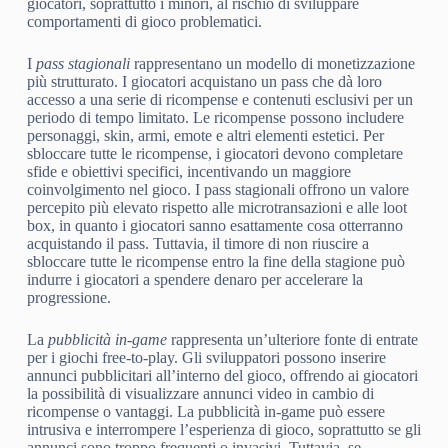
giocatori, soprattutto i minori, al rischio di sviluppare
comportamenti di gioco problematici.
I
pass stagionali
rappresentano un modello di monetizzazione
più strutturato. I giocatori acquistano un pass che dà loro
accesso a una serie di ricompense e contenuti esclusivi per un
periodo di tempo limitato. Le ricompense possono includere
personaggi, skin, armi, emote e altri elementi estetici. Per
sbloccare tutte le ricompense, i giocatori devono completare
sfide e obiettivi specifici, incentivando un maggiore
coinvolgimento nel gioco. I pass stagionali offrono un valore
percepito più elevato rispetto alle microtransazioni e alle loot
box, in quanto i giocatori sanno esattamente cosa otterranno
acquistando il pass. Tuttavia, il timore di non riuscire a
sbloccare tutte le ricompense entro la fine della stagione può
indurre i giocatori a spendere denaro per accelerare la
progressione.
La
pubblicità in-game
rappresenta un’ulteriore fonte di entrate
per i giochi free-to-play. Gli sviluppatori possono inserire
annunci pubblicitari all’interno del gioco, offrendo ai giocatori
la possibilità di visualizzare annunci video in cambio di
ricompense o vantaggi. La pubblicità in-game può essere
intrusiva e interrompere l’esperienza di gioco, soprattutto se gli
annunci sono troppo frequenti o invasivi. Tuttavia, se