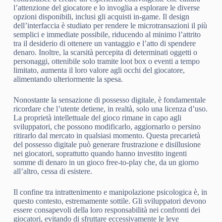
l’attenzione del giocatore e lo invoglia a esplorare le diverse
opzioni disponibili, inclusi gli acquisti in-game. Il design
dell’interfaccia è studiato per rendere le microtransazioni il più
semplici e immediate possibile, riducendo al minimo l’attrito
tra il desiderio di ottenere un vantaggio e l’atto di spendere
denaro. Inoltre, la scarsità percepita di determinati oggetti o
personaggi, ottenibile solo tramite loot box o eventi a tempo
limitato, aumenta il loro valore agli occhi del giocatore,
alimentando ulteriormente la spesa.
Nonostante la sensazione di possesso digitale, è fondamentale
ricordare che l’utente detiene, in realtà, solo una licenza d’uso.
La proprietà intellettuale del gioco rimane in capo agli
sviluppatori, che possono modificarlo, aggiornarlo o persino
ritirarlo dal mercato in qualsiasi momento. Questa precarietà
del possesso digitale può generare frustrazione e disillusione
nei giocatori, soprattutto quando hanno investito ingenti
somme di denaro in un gioco free-to-play che, da un giorno
all’altro, cessa di esistere.
Il confine tra intrattenimento e manipolazione psicologica è, in
questo contesto, estremamente sottile. Gli sviluppatori devono
essere consapevoli della loro responsabilità nei confronti dei
giocatori, evitando di sfruttare eccessivamente le leve