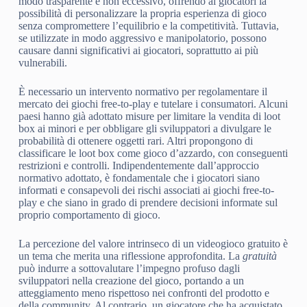
modo trasparente e non eccessivo, offrendo ai giocatori la
possibilità di personalizzare la propria esperienza di gioco
senza compromettere l’equilibrio e la competitività. Tuttavia,
se utilizzate in modo aggressivo e manipolatorio, possono
causare danni significativi ai giocatori, soprattutto ai più
vulnerabili.
È necessario un intervento normativo per regolamentare il
mercato dei giochi free-to-play e tutelare i consumatori. Alcuni
paesi hanno già adottato misure per limitare la vendita di loot
box ai minori e per obbligare gli sviluppatori a divulgare le
probabilità di ottenere oggetti rari. Altri propongono di
classificare le loot box come gioco d’azzardo, con conseguenti
restrizioni e controlli. Indipendentemente dall’approccio
normativo adottato, è fondamentale che i giocatori siano
informati e consapevoli dei rischi associati ai giochi free-to-
play e che siano in grado di prendere decisioni informate sul
proprio comportamento di gioco.
La percezione del valore intrinseco di un videogioco gratuito è
un tema che merita una riflessione approfondita. La
gratuità
può indurre a sottovalutare l’impegno profuso dagli
sviluppatori nella creazione del gioco, portando a un
atteggiamento meno rispettoso nei confronti del prodotto e
della community. Al contrario, un giocatore che ha acquistato