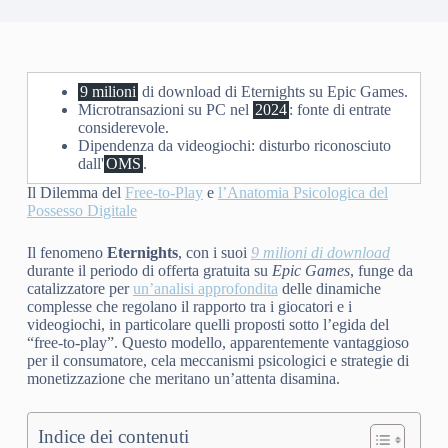
9 milioni
di download di Eternights su Epic Games.
Microtransazioni su PC nel
2024
: fonte di entrate
considerevole.
Dipendenza da videogiochi: disturbo riconosciuto
dall'
OMS
.
Il Dilemma del
Free-to-Play
e
l’Anatomia Psicologica del
Possesso Digitale
Il fenomeno
Eternights
, con i suoi
9 milioni di download
durante il periodo di offerta gratuita su
Epic Games
, funge da
catalizzatore per
un’analisi approfondita
delle dinamiche
complesse che regolano il rapporto tra i giocatori e i
videogiochi, in particolare quelli proposti sotto l’egida del
“free-to-play”. Questo modello, apparentemente vantaggioso
per il consumatore, cela meccanismi psicologici e strategie di
monetizzazione che meritano un’attenta disamina.
Indice dei contenuti