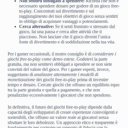
Non sentirti obbligato a spendere:
Ricorda che non è
necessario spendere denaro per godere di un gioco free-
to-play. Concentrati sul divertimento e sul
raggiungimento dei tuoi obiettivi di gioco senza sentirti
in obbligo di acquistare vantaggi o potenziamenti.
Cerca alternative:
Se ti senti frustrato o stressato dal
gioco, fai una pausa e cerca altre attività che ti
piacciono. Non lasciare che il gioco diventi l’unica
fonte di divertimento e di soddisfazione nella tua vita.
Per i gamer occasionali, il nostro consiglio è di
considerare i
giochi free-to-play come demo estese
. Godetevi la parte
gratuita, ma non sentitevi obbligati a spendere se non siete
convinti del valore del gioco. Per i gamer esperti, invece,
suggeriamo di
analizzare attentamente i modelli di
monetizzazione
dei giochi free-to-play prima di investire
tempo e denaro. Cercate giochi che offrano un equilibrio equo
tra la parte gratuita e quella a pagamento, e che non
penalizzino eccessivamente i giocatori che non spendono.
In definitiva, il futuro dei giochi free-to-play dipende dalla
capacità degli sviluppatori di creare esperienze coinvolgenti e
sostenibili, che offrano un valore reale ai giocatori senza
sfruttare le loro debolezze. Un approccio etico e trasparente è
fondamentale per costruire un rapporto di fiducia con la