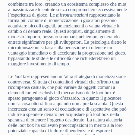
combinate tra loro, creando un ecosistema complesso che mira
a massimizzare le entrate senza compromettere eccessivamente
l’esperienza di gioco. Le
microtransazioni
rappresentano la
forma più comune di monetizzazione: i giocatori possono
acquistare piccoli oggetti, potenziamenti o valuta virtuale in
cambio di denaro reale. Questi acquisti, singolarmente di
modesto importo, possono sommarsi nel tempo, generando
entrate significative per gli sviluppatori. La psicologia dietro le
microtransazioni si basa sulla percezione di ottenere un
vantaggio immediato o di accelerare la progressione nel gioco,
bypassando le sfide e le difficoltà che richiederebbero un
maggiore investimento di tempo.
Le
loot box
rappresentano un’altra strategia di monetizzazione
controversa. Si tratta di contenitori virtuali che offrono una
ricompensa casuale, che può variare da oggetti comuni a
elementi rari ed esclusivi. Il meccanismo delle loot box è
spesso paragonato al gioco d’azzardo, in quanto il giocatore
non sa cosa otterrà fino a quando non apre la scatola. Questa
incertezza crea un senso di eccitazione e di aspettativa che può
indurre a spendere denaro per acquistare più loot box nella
speranza di ottenere l’oggetto desiderato. La natura aleatoria
delle loot box ha sollevato preoccupazioni in merito alla loro
potenziale capacità di indurre dipendenza e di esporre i