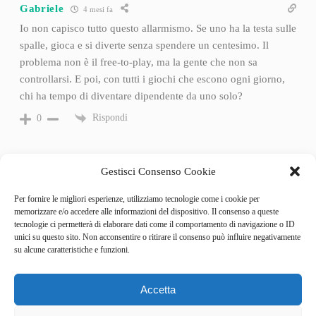
Gabriele
4 mesi fa
Io non capisco tutto questo allarmismo. Se uno ha la testa sulle
spalle, gioca e si diverte senza spendere un centesimo. Il
problema non è il free-to-play, ma la gente che non sa
controllarsi. E poi, con tutti i giochi che escono ogni giorno,
chi ha tempo di diventare dipendente da uno solo?
Rispondi
0
Gestisci Consenso Cookie
Per fornire le migliori esperienze, utilizziamo tecnologie come i cookie per
memorizzare e/o accedere alle informazioni del dispositivo. Il consenso a queste
tecnologie ci permetterà di elaborare dati come il comportamento di navigazione o ID
unici su questo sito. Non acconsentire o ritirare il consenso può influire negativamente
su alcune caratteristiche e funzioni.
Accetta
Categories
Behind the Game