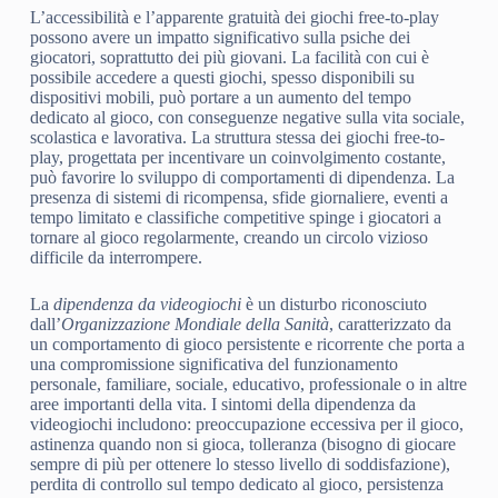
L’accessibilità e l’apparente gratuità dei giochi free-to-play
possono avere un impatto significativo sulla psiche dei
giocatori, soprattutto dei più giovani. La facilità con cui è
possibile accedere a questi giochi, spesso disponibili su
dispositivi mobili, può portare a un aumento del tempo
dedicato al gioco, con conseguenze negative sulla vita sociale,
scolastica e lavorativa. La struttura stessa dei giochi free-to-
play, progettata per incentivare un coinvolgimento costante,
può favorire lo sviluppo di comportamenti di dipendenza. La
presenza di sistemi di ricompensa, sfide giornaliere, eventi a
tempo limitato e classifiche competitive spinge i giocatori a
tornare al gioco regolarmente, creando un circolo vizioso
difficile da interrompere.
La
dipendenza da videogiochi
è un disturbo riconosciuto
dall’
Organizzazione Mondiale della Sanità
, caratterizzato da
un comportamento di gioco persistente e ricorrente che porta a
una compromissione significativa del funzionamento
personale, familiare, sociale, educativo, professionale o in altre
aree importanti della vita. I sintomi della dipendenza da
videogiochi includono: preoccupazione eccessiva per il gioco,
astinenza quando non si gioca, tolleranza (bisogno di giocare
sempre di più per ottenere lo stesso livello di soddisfazione),
perdita di controllo sul tempo dedicato al gioco, persistenza